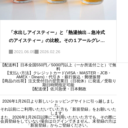
「水出しアイスティー」と「熱湯抽出→急冷式
のアイスティー」の比較。その１アールグレイ
編
2021.06.05
2026.02.26
【配送料】日本全国550円／5000円以上（一か所送付ごと）で無
料
【支払い方法】クレジットカード(VISA・MASTER・JCB・
AMEX・Diners)・代引き・銀行振込・郵便振替
【商品の出荷】注文受付日の翌営業日（日祝休）に発送／受取り
期日時間指定可能
【配送便】佐川急便・日本郵政
2026年1月26日より新しいショッピングサイトに引っ越しまし
た。
それ以前にご利用いただいていた方も「新規登録」をお願いいた
します。
また、2026年1月26日以降にご利用いただいた方でも、その際に
会員登録をしていない場合はログインできません。未登録の方は
「新規登録」からご登録ください。