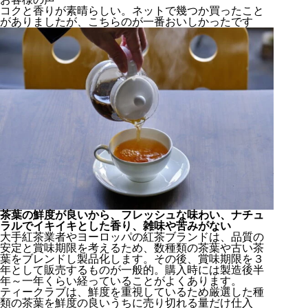
コクと香りが素晴らしい。ネットで幾つか買ったこと
がありましたが、こちらのが一番おいしかったです
茶葉の鮮度が良いから、フレッシュな味わい、ナチュ
ラルでイキイキとした香り、雑味や苦みがない
大手紅茶業者やヨーロッパの紅茶ブランドは、品質の
安定と賞味期限を考えるため、数種類の茶葉や古い茶
葉をブレンドし製品化します。その後、賞味期限を３
年として販売するものが一般的。購入時には製造後半
年～一年くらい経っていることがよくあります。
ティークラブは、鮮度を重視しているため厳選した種
類の茶葉を鮮度の良いうちに売り切れる量だけ仕入