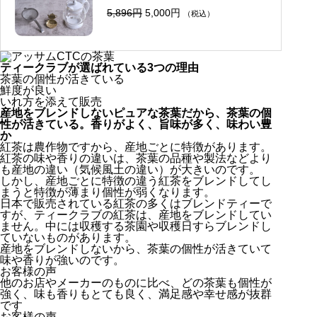
元
現
5,896
円
5,000
円
（税込）
の
在
価
の
格
価
は
格
5
は
ティークラブが選ばれている3つの理由
,
5
茶葉の個性が活きている
8
,
鮮度が良い
9
0
6
0
いれ方を添えて販売
円
0
産地をブレンドしないピュアな茶葉だから、茶葉の個
で
円
性が活きている。香りがよく、旨味が多く、味わい豊
し
で
か
た
す
紅茶は農作物ですから、産地ごとに特徴があります。
。
。
紅茶の味や香りの違いは、茶葉の品種や製法などより
も産地の違い（気候風土の違い）が大きいのです。
しかし、産地ごとに特徴の違う紅茶をブレンドしてし
まうと特徴が薄まり個性が弱くなります。
日本で販売されている紅茶の多くはブレンドティーで
すが、ティークラブの紅茶は、産地をブレンドしてい
ません。中には収穫する茶園や収穫日すらブレンドし
ていないものがあります。
産地をブレンドしないから、茶葉の個性が活きていて
味や香りが強いのです。
お客様の声
他のお店やメーカーのものに比べ、どの茶葉も個性が
強く、味も香りもとても良く、満足感や幸せ感が抜群
です
お客様の声