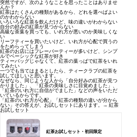
突然ですが、次のようなことを思ったことはありませ
んか？
紅茶はたくさんの種類があるから、どれを選べばよい
のかわからない
いろいろな紅茶を飲んだけど、味の違いがわからない
自分の好みの紅茶が見つからない
高級な茶葉を買っても、いれ方が悪いのか美味しくな
い
リーフティーを買いたいけど、いれ方が心配で買うの
をためらってしまう
紅茶のお店にはフレーバーティーが多いけど、シンプ
ルでベーシックな紅茶が好き
ティーバッグじゃなくて、紅茶の葉っぱで紅茶をいれ
てみたい
一つでも当てはまるとしたら、ティークラブの紅茶を
試してほしいと思います。
なぜなら、同じような人から「自分好みの紅茶が見つ
かりました」、「紅茶の美味しさに目覚めました」、
「紅茶のいれ方に自信がでました」などの声をいただ
いているからです。
「紅茶のいれ方が心配」「紅茶の種類の違いが分から
ない」その答えが、お試しセットにあります。→
紅茶
お試しセット
紅茶お試しセット・初回限定