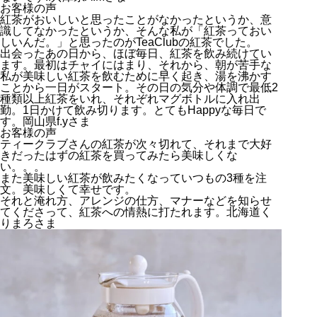
お客様の声
紅茶がおいしいと思ったことがなかったというか、意
識してなかったというか、そんな私が「紅茶っておい
しいんだ。」と思ったのがTeaClubの紅茶でした。
出会ったあの日から、ほぼ毎日、紅茶を飲み続けてい
ます。最初はチャイにはまり、それから、朝が苦手な
私が美味しい紅茶を飲むために早く起き、湯を沸かす
ことから一日がスタート。その日の気分や体調で最低2
種類以上紅茶をいれ、それぞれマグボトルに入れ出
勤。1日かけて飲み切ります。とてもHappyな毎日で
す。岡山県f.yさま
お客様の声
ティークラブさんの紅茶が次々切れて、それまで大好
きだったはずの紅茶を買ってみたら美味しくな
い。。。
また美味しい紅茶が飲みたくなっていつもの3種を注
文。美味しくて幸せです。
それと淹れ方、アレンジの仕方、マナーなどを知らせ
てくださって、紅茶への情熱に打たれます。北海道く
りまろさま