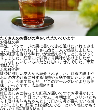
たくさんのお喜びの声をいただいています
お客様の声
早速、パッケージの裏に書いてある通りにいれてみま
した。あまりのおいしさに娘と二人で感激しました。
他の紅茶も香りや味わいが全然ちがうことにもびっく
りしました。紅茶には以前より興味がありましたが、
こんなにおいしいものだとは思いませんでした。東京
都M.Aさま
お客様の声
紅茶に詳しい友人から紹介されました。紅茶の説明や
お店の方の紅茶に対する情熱や人柄で買いたいと思い
ました。今まで飲んだ、どこのアールグレイよりも美
味しかったです。広島県Mさま
お客様の声
昨日楽しみに待ってた紅茶が届いてすぐお湯沸かして
頂きました。昨日はアッサム、今朝はダージリン♪どち
らも香りも味もちゃんとして口から鼻が喜んでいる感
じがしました!!紅茶はお湯飲んでる…という感じがもう
ないです!!兵庫県A.Mさま