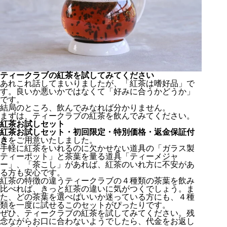
ティークラブの紅茶を試してみてください
あれこれ話してまいりましたが、「紅茶は嗜好品」で
す。良いか悪いかではなくて「好みに合うかどうか」
です。
結局のところ、飲んでみなれば分かりません。
まずは、ティークラブの紅茶を飲んでみてください。
紅茶お試しセット
紅茶お試しセット・初回限定・特別価格・返金保証付
き
をご用意いたしました。
手軽に紅茶をいれるのに欠かせない道具の「ガラス製
ティーポット」と茶葉を量る道具「ティーメジャ
ー」、「茶こし」があれば、紅茶のいれ方に不安があ
る方も安心です。
紅茶の特徴の違うティークラブの４種類の茶葉を飲み
比べれば、きっと紅茶の違いに気がつくでしょう。ま
た、どの茶葉を選べばいいか迷っている方にも、４種
類を一度に試せるこのセットがぴったりです。
ぜひ、ティークラブの紅茶を試してみてください。残
念ながらお口に合わないようでしたら、代金をお返し