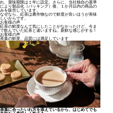
れ、賞味期限は１年に設定。さらに、当社独自の基準
により製品化（パッキング）後、１か月以内の商品の
みを販売しています。
なぜなら、紅茶は農作物なので鮮度が良いほうが美味
しいからです。
お客様の声
紅茶の鮮度なんて気にしたことがなかったけど、今ま
で飲んでいた紅茶と違いますね。新鮮な感じがする！
お客様の声
茶葉の鮮度、品質には満足しています
茶葉に合ったいれ方を添えているから、はじめてでも