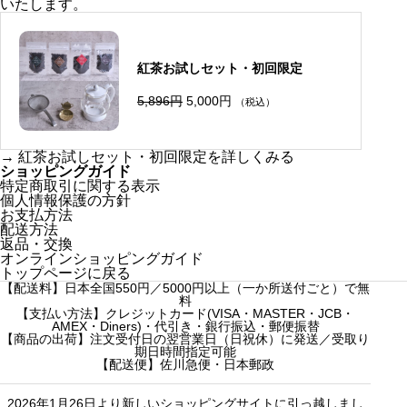
いたします。
紅茶お試しセット・初回限定
元
現
5,896
円
5,000
円
（税込）
の
在
価
の
格
価
は
格
→
紅茶お試しセット・初回限定を詳しくみる
5
は
ショッピングガイド
,
5
特定商取引に関する表示
8
,
個人情報保護の方針
9
0
6
0
お支払方法
円
0
配送方法
で
円
返品・交換
し
で
オンラインショッピングガイド
た
す
トップページに戻る
。
。
【配送料】日本全国550円／5000円以上（一か所送付ごと）で無
料
【支払い方法】クレジットカード(VISA・MASTER・JCB・
AMEX・Diners)・代引き・銀行振込・郵便振替
【商品の出荷】注文受付日の翌営業日（日祝休）に発送／受取り
期日時間指定可能
【配送便】佐川急便・日本郵政
2026年1月26日より新しいショッピングサイトに引っ越しまし