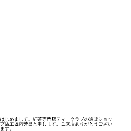
そばにある いやし
お茶をする、そのひとときが 癒し になる
暮らしの中で、そんな小さなよろこびを味わいた
いあなたへ
はじめまして。紅茶専門店ティークラブの通販ショッ
プ店主堀内芳昌と申します。ご来店ありがとうござい
ます。