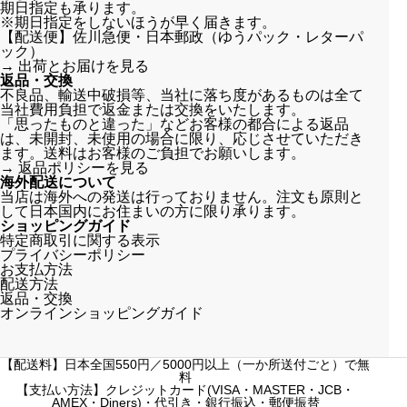
期日指定も承ります。
※期日指定をしないほうが早く届きます。
【配送便】佐川急便・日本郵政（ゆうパック・レターパ
ック）
→
出荷とお届けを見る
返品・交換
不良品、輸送中破損等、当社に落ち度があるものは全て
当社費用負担で返金または交換をいたします。
「思ったものと違った」などお客様の都合による返品
は、未開封、未使用の場合に限り、応じさせていただき
ます。送料はお客様のご負担でお願いします。
→
返品ポリシーを見る
海外配送について
当店は海外への発送は行っておりません。注文も原則と
して日本国内にお住まいの方に限り承ります。
ショッピングガイド
特定商取引に関する表示
プライバシーポリシー
お支払方法
配送方法
返品・交換
オンラインショッピングガイド
【配送料】日本全国550円／5000円以上（一か所送付ごと）で無
料
【支払い方法】クレジットカード(VISA・MASTER・JCB・
AMEX・Diners)・代引き・銀行振込・郵便振替