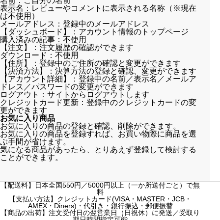
名前：ご自分の名前
表示名：レビューやコメントに表示される名称（※現在
は不使用）
メールアドレス：登録中のメールアドレス
【ダッシュボード】：アカウント情報のトップページ
購入済みの記事：不使用
【注文】：注文履歴の確認ができます
ダウンロード：不使用
【住所】：登録中のご住所の確認と変更ができます
【決済方法】：決算方法の登録と確認、変更ができます
【アカウント詳細】：登録中の名前／表示名／メールア
ドレス／パスワードの変更ができます
ログアウト：サイトからログアウトします
クレジットカード更新：登録中のクレジットカードの変
更ができます
お気に入り商品
お気に入りの商品の登録と確認、削除ができます。
お気に入りの商品を登録すれば、お買い物際に商品を選
ぶ手間が省けます。
気になる商品があったら、とりあえず登録して検討する
ことができます。
【配送料】日本全国550円／5000円以上（一か所送付ごと）で無
料
【支払い方法】クレジットカード(VISA・MASTER・JCB・
AMEX・Diners)・代引き・銀行振込・郵便振替
【商品の出荷】注文受付日の翌営業日（日祝休）に発送／受取り
期日時間指定可能