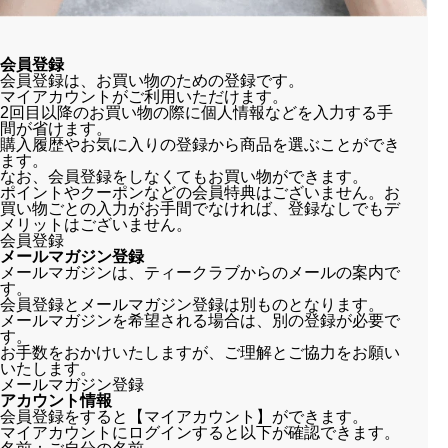
会員登録
会員登録は、お買い物のための登録です。
マイアカウントがご利用いただけます。
2回目以降のお買い物の際に個人情報などを入力する手
間が省けます。
購入履歴やお気に入りの登録から商品を選ぶことができ
ます。
なお、
会員登録をしなくてもお買い物ができます。
ポイントやクーポンなどの会員特典はございません。お
買い物ごとの入力がお手間でなければ、登録なしでもデ
メリットはございません。
会員登録
メールマガジン登録
メールマガジンは、ティークラブからのメールの案内で
す。
会員登録とメールマガジン登録は別ものとなります。
メールマガジンを希望される場合は、別の登録が必要で
す。
お手数をおかけいたしますが、ご理解とご協力をお願い
いたします。
メールマガジン登録
アカウント情報
会員登録をすると【マイアカウント】ができます。
マイアカウントにログインすると以下が確認できます。