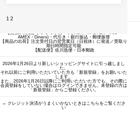
投
1
2
稿
【配送料】日本全国550円／5000円以上（一か所送付ごと）で無
の
料
【支払い方法】クレジットカード(VISA・MASTER・JCB・
ペ
AMEX・Diners)・代引き・銀行振込・郵便振替
ー
【商品の出荷】注文受付日の翌営業日（日祝休）に発送／受取り
ジ
期日時間指定可能
送
【配送便】佐川急便・日本郵政
り
2026年1月26日より新しいショッピングサイトに引っ越しまし
た。
それ以前にご利用いただいていた方も「新規登録」をお願いいた
します。
また、2026年1月26日以降にご利用いただいた方でも、その際に
会員登録をしていない場合はログインできません。未登録の方は
「新規登録」からご登録ください。
→
クレジット決済がうまくいかないときはこちらをご覧くださ
い
買い物のお手続きで
ショッピングに関する
迷ったらご覧ください
した