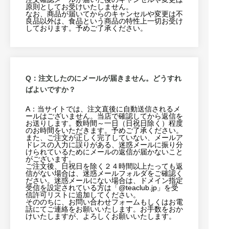
原則としてお受けいたしません。
なお、商品が届いてからのキャンセルや変更は不
良品以外は、食品という商品の特性上一切お受け
しております。予めご了承ください。
Q：注文したのにメールが届きません。どうすれ
ばよいですか？
A：当サイトでは、注文直後に自動送信されるメ
ールはございません。当店で確認してから返信を
お送りします。数時間～一日（日祝日除く）程度
のお時間をいただきます。予めご了承ください。
また、ご注文が正しく完了していない、メールア
ドレスの入力に誤りがある、迷惑メールに振り分
けられているためにメールの返信が届かないこと
がございます。
ご注文後、日祝日を除く２４時間以上たっても返
信がない場合は、迷惑メールフォルダをご確認く
ださい。迷惑メールにない場合は、ドメイン指定
受信を設定されている方は「@teaclub.jp」を受
信許可リストに追加してください。
そののちに、お問い合わせフォームもしくはお電
話にてご連絡をお願いいたします。お手数をおか
けいたしますが、よろしくお願いいたします。