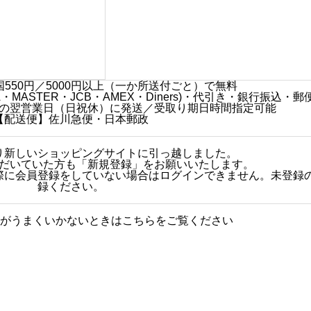
550円／5000円以上（一か所送付ごと）で無料
MASTER・JCB・AMEX・Diners)・代引き・銀行振込・郵
の翌営業日（日祝休）に発送／受取り期日時間指定可能
【配送便】佐川急便・日本郵政
日より新しいショッピングサイトに引っ越しました。
だいていた方も「新規登録」をお願いいたします。
その際に会員登録をしていない場合はログインできません。未登録
録ください。
がうまくいかないときはこちらをご覧ください
グに関する質問をまとめまし
人気商品
た