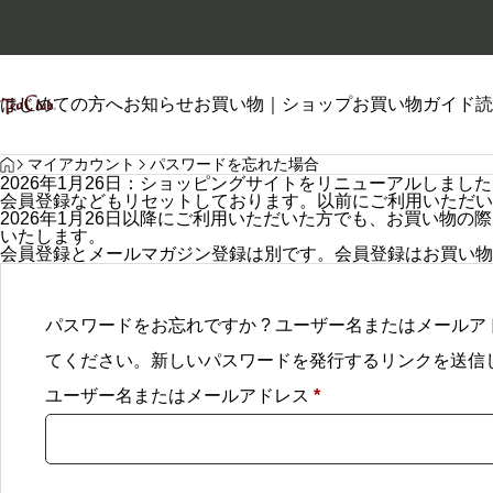
はじめての方へ
お知らせ
お買い物｜ショップ
お買い物ガイド
読
HOME
プロフィール
マイアカウント
パスワードを忘れた場合
2026年1月26日：ショッピングサイトをリニューアルしまし
会員登録などもリセットしております。以前にご利用いただい
2026年1月26日以降にご利用いただいた方でも、お買い物
いたします。
会員登録とメールマガジン登録は別です。会員登録はお買い物
自己紹介
パスワードをお忘れですか ? ユーザー名またはメール
2026.01.26
てください。新しいパスワードを発行するリンクを送信
2026.06.20
必
ユーザー名またはメールアドレス
*
須