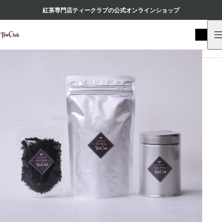
紅茶専門店ティークラブの公式オンラインショップ
HOME
商品
リーフティー
フレーバーティー
アールグレイ