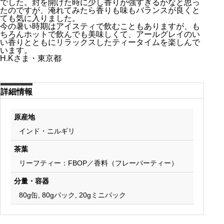
でした。封を開けた時に少し香りが強すぎるかなと思っ
たのですが、淹れてみたら香りも味もバランスが良くと
ても気に入りました。
今の暑い時期はアイスティで飲むこともありますが、も
ちろんホットで飲んでも美味しくて、アールグレイのい
い香りとともにリラックスしたティータイムを楽しんで
います。
H.Kさま・東京都
詳細情報
原産地
インド・ニルギリ
茶葉
リーフティー：FBOP／香料（フレーバーティー）
分量・容器
80g缶, 80gパック, 20gミニパック