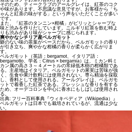
そのため、ティークラブのアールグレイは、紅茶のコク
や味があります。不思議な意見ですが、お客様から「ち
ゃんと紅茶の味がする」という声をいただくことが多い
です。
また、「紅茶のタンニン×柑橘」がピリッとシャープな
味と渋みを作りだしています。ニルギリ紅茶を飲む時よ
りも渋みがあり味がシャープに感じられます。
爽やかなシチリア産ベルガモット
癖のない味の茶葉がベースだから、ベルガモットの香り
が引き立ち、爽やかな柑橘の香りが柔らかく広がりま
す。
ベルガモット（英語：bergamot、イタリア語：
bergamotto、学名：Citrus × bergamia）は、ミカン科ミ
カン属の高さ３～４メートルの常緑低木樹の柑橘類であ
る。主産地はイタリア。ベルガモットの果実は苦味が強
く、生食や果汁飲料には使用されない。専ら精油を採取
し、香料として使用される。アールグレイは、ベルガモ
ットで着香した紅茶である。フレッシュな香りを有する
ため、オーデコロンを中心に香水にもしばしば使用され
る。
出典: フリー百科事典『ウィキペディア（Wikipedia）』
ベルガモットは日本でも栽培されているが、流通は少な
い。