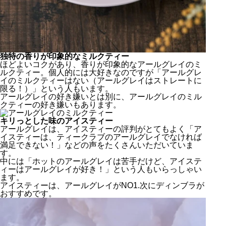
独特の香りが印象的なミルクティー
ほどよいコクがあり、香りが印象的なアールグレイのミ
ルクティー。個人的には大好きなのですが「アールグレ
イのミルクティーはない（アールグレイはストレートに
限る！）」という人もいます。
アールグレイの好き嫌いとは別に、アールグレイのミル
クティーの好き嫌いもあります。
キリっとした味のアイスティー
アールグレイは、アイスティーの評判がとてもよく「ア
イスティーは、ティークラブのアールグレイでなければ
満足できない！」などの声をたくさんいただいていま
す。
中には「ホットのアールグレイは苦手だけど、アイステ
ィーはアールグレイが好き！」という人もいらっしゃい
ます。
アイスティーは、アールグレイがNO1.次にディンブラが
おすすめです。