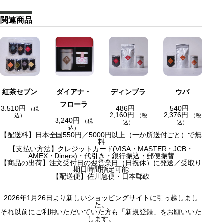
関連商品
紅茶セブン
ダイアナ・
ディンブラ
ウバ
フローラ
3,510
円
486
円
–
540
円
–
（税
価
価
2,160
円
2,376
円
込）
（税
（税
3,240
円
格
格
（税
込）
込）
帯
帯
込）
【配送料】日本全国550円／5000円以上（一か所送付ごと）で無
:
:
料
4
5
【支払い方法】クレジットカード(VISA・MASTER・JCB・
8
4
AMEX・Diners)・代引き・銀行振込・郵便振替
6
0
【商品の出荷】注文受付日の翌営業日（日祝休）に発送／受取り
円
円
期日時間指定可能
–
–
【配送便】佐川急便・日本郵政
2
2
,
,
1
3
2026年1月26日より新しいショッピングサイトに引っ越しまし
6
7
た。
0
6
それ以前にご利用いただいていた方も「新規登録」をお願いいた
円
円
します。