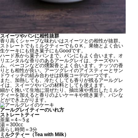
スイーツやパンに相性抜群
香り高くシャープな味わいはスイーツとの相性が抜群。
ストレートでもミルクティーでもＯＫ。果物とよく合い
生ケーキにも焼き菓子にもGoodです。
ハード系から菓子パンまで、パンにもよく合います。オ
リエンタルな香りのあるアールグレイは、チーズやハ
ム、ベーコンなどの燻製香とよく合います。ナッツの香
りとも相性が良い。アーツグレイのアイスティーとサン
ドウィッチの組み合わせは鉄板コーデの一つです。
また、加熱しても、冷たくしても香りが残るアールグレ
イは、スイーツやパンの材料としても使えます。
細かく挽いて生地に混ぜたり、抽出液や煮出したミルク
ティーを加えると香りのよいケーキや焼き菓子、パンな
どができ上がります。
アールグレイティーのいれ方
ストレートティー
茶葉＝4～5ｇ
湯＝300cc
蒸らし時間＝3分
ミルクティー（Tea with Milk）