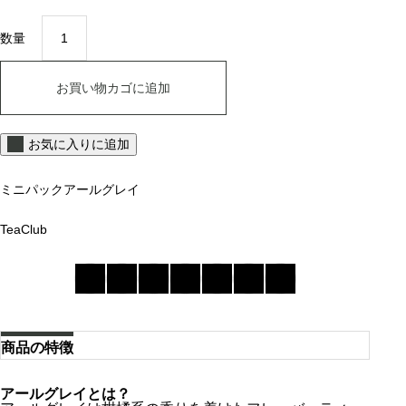
2
ア
,
ー
数量
ル
1
グ
6
レ
0
お買い物カゴに追加
イ
円
個
お気に入りに追加
ミニパック
アールグレイ
TeaClub
商品の特徴
アールグレイとは？