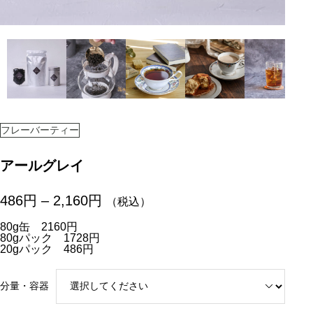
フレーバーティー
アールグレイ
価
486
円
–
2,160
円
（税込）
格
帯
80g缶 2160円
80gパック 1728円
:
20gパック 486円
4
8
6
分量・容器
円
–