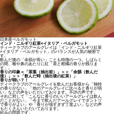
日本産ベルガモット
インド・ニルギリ紅茶×イタリア・ベルガモット
ティークラブのアールグレイは「インド・ニルギリ紅茶
×イタリア・ベルガモット」のバランスが人気の秘密で
す。
飲んだ後の「余韻が長い」ことも特徴の一つ。しばらく
の間、喉や鼻のあたりに紅「茶と柑橘の香りが残りま
す」。
香りの印象＝「茶葉（抽出前）」＞＞「余韻（飲んだ
後）」＞＞「飲んだ時（抽出後の紅茶）」
香りが弱い？！
ティークラブのアールグレイを飲んだお客様から「独特
の香りがない」「他のアールグレイに比べると香りが弱
い」などの声をいただいております。不評の声です。
それに対して「こんなに香りのいいアールグレイは飲ん
だことがない」「今まで飲んだアールグレイでダントツ
で香りがよい」や「香りが強すぎず丁度よい」などの声
もたくさんいただいております。
好みの問題です。