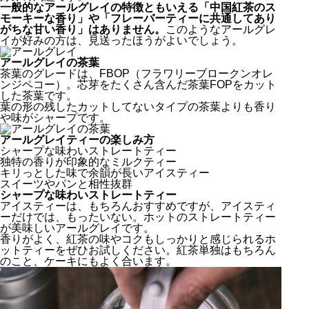
一般的なアールグレイの特徴ともいえる「中国紅茶のス
モーキーな香り」や「フレーバーティーに共通してあり
がちな甘い香り」はありません。
このようなアールグレ
イが好みの方は、見送ったほうがよいでしょう。
アールグレイの茶葉
茶葉のグレードは、FBOP（フラワリーブロークンオレ
ンジペコー）。芯芽をたくさん含んだ茶葉FOPをカット
した茶葉です。
葉の形の残したカットしてないタイプの茶葉よりも香り
や味がシャープです。
アールグレイティーの楽しみ方
シャープな味わいストレートティー
独特の香りが印象的なミルクティー
キリっとした味で余韻が長いアイスティー
スイーツやパンと相性抜群
シャープな味わいストレートティー
アイスティーは、もちろんおすすめですが、アイスティ
ーだけでは、もったいない。ホットのストレートティー
が美味しいアールグレイです。
香りがよく、紅茶の味やコクもしっかりと感じられるホ
ットティーをぜひお試しください。紅茶単独はもちろん
のこと、ケーキにもよく合います。