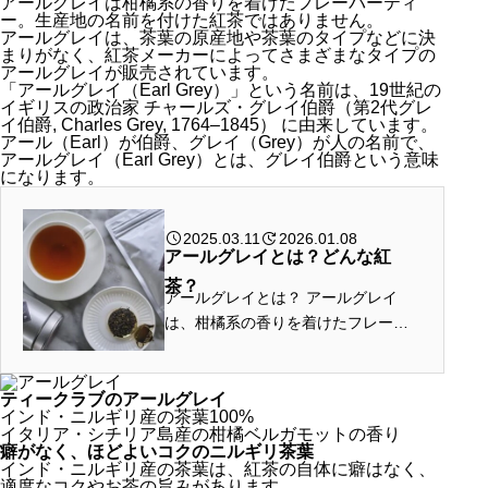
アールグレイは柑橘系の香りを着けたフレーバーティ
ー。生産地の名前を付けた紅茶ではありません。
アールグレイは、茶葉の原産地や茶葉のタイプなどに決
まりがなく、紅茶メーカーによってさまざまなタイプの
アールグレイが販売されています。
「アールグレイ（Earl Grey）」という名前は、19世紀の
イギリスの政治家 チャールズ・グレイ伯爵（第2代グレ
イ伯爵, Charles Grey, 1764–1845） に由来しています。
アール（Earl）が伯爵、グレイ（Grey）が人の名前で、
アールグレイ（Earl Grey）とは、グレイ伯爵という意味
になります。
2025.03.11
2026.01.08
アールグレイとは？どんな紅
茶？
アールグレイとは？ アールグレイ
は、柑橘系の香りを着けたフレーバ
ーティー。生産地の名前を付けた紅
茶ではありません。 そして、茶葉そ
のものは特定の種類に限定されるわ
ティークラブのアールグレイ
インド・ニルギリ産の茶葉100%
けではありません。ダージリンやセ...
イタリア・シチリア島産の柑橘ベルガモットの香り
癖がなく、ほどよいコクのニルギリ茶葉
インド・ニルギリ産の茶葉は、紅茶の自体に癖はなく、
適度なコクやお茶の旨みがあります。