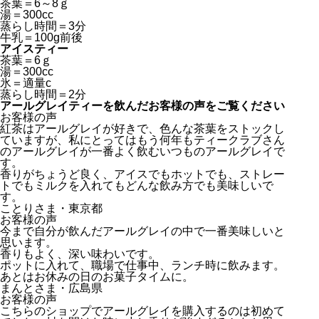
茶葉＝6～8ｇ
湯＝300cc
蒸らし時間＝3分
牛乳＝100g前後
アイスティー
茶葉＝6ｇ
湯＝300cc
氷＝適量c
蒸らし時間＝2分
アールグレイティーを飲んだお客様の声をご覧ください
お客様の声
紅茶はアールグレイが好きで、色んな茶葉をストックし
ていますが、私にとってはもう何年もティークラブさん
のアールグレイが一番よく飲むいつものアールグレイで
す。
香りがちょうど良く、アイスでもホットでも、ストレー
トでもミルクを入れてもどんな飲み方でも美味しいで
す。
ことりさま・東京都
お客様の声
今まで自分が飲んだアールグレイの中で一番美味しいと
思います。
香りもよく、深い味わいです。
ポットに入れて、職場で仕事中、ランチ時に飲みます。
あとはお休みの日のお菓子タイムに。
まんとさま・広島県
お客様の声
こちらのショップでアールグレイを購入するのは初めて