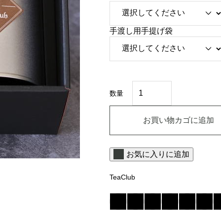
手渡し用手提げ袋
ギ
フ
数量
ト
ボ
ッ
お買い物カゴに追加
ク
ス
包
装
お気に入りに追加
代
：
熨
TeaClub
斗
つ
き
包
装
個