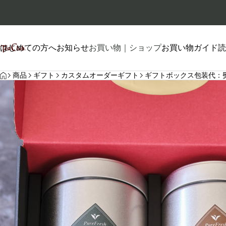
はじめての方へ
お知らせ
お買い物｜ショップ
お買い物ガイド
読
HOME
プロフィール
商品
ギフト
カスタムオーダーギフト
ギフトボックス包装代：
自己紹介
2026.01.26
2026.06.20