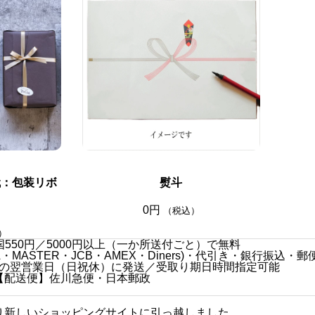
代：包装リボ
熨斗
0
円
（税込）
）
550円／5000円以上（一か所送付ごと）で無料
MASTER・JCB・AMEX・Diners)・代引き・銀行振込・郵
の翌営業日（日祝休）に発送／受取り期日時間指定可能
【配送便】佐川急便・日本郵政
日より新しいショッピングサイトに引っ越しました。