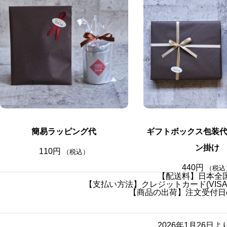
簡易ラッピング代
ギフトボックス包装
ン掛け
110
円
（税込）
440
円
（税込
【配送料】日本全国
【支払い方法】クレジットカード(VISA・
【商品の出荷】注文受付日
2026年1月26