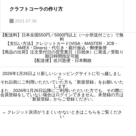
クラフトコーラの作り方
2021.07.30
【配送料】日本全国550円／5000円以上（一か所送付ごと）で無
料
【支払い方法】クレジットカード(VISA・MASTER・JCB・
AMEX・Diners)・代引き・銀行振込・郵便振替
【商品の出荷】注文受付日の翌営業日（日祝休）に発送／受取り
期日時間指定可能
【配送便】佐川急便・日本郵政
2026年1月26日より新しいショッピングサイトに引っ越しまし
た。
それ以前にご利用いただいていた方も「新規登録」をお願いいた
します。
また、2026年1月26日以降にご利用いただいた方でも、その際に
会員登録をしていない場合はログインできません。未登録の方は
「新規登録」からご登録ください。
→
クレジット決済がうまくいかないときはこちらをご覧くださ
い
買い物のお手続きで
ショッピングに関する