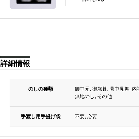
ー
4
シ
,
こ
ョ
7
の
ン
5
商
が
2
品
あ
円
に
り
–
は
ま
5
複
す
,
数
。
1
の
オ
8
バ
プ
4
リ
シ
詳細情報
円
エ
ョ
ー
ン
シ
は
ョ
商
ン
品
が
のしの種類
御中元, 御歳暮, 暑中見舞, 内
ペ
あ
無地のし, その他
ー
り
ジ
ま
か
す
ら
。
選
手渡し用手提げ袋
不要, 必要
オ
択
プ
で
シ
き
ョ
ま
ン