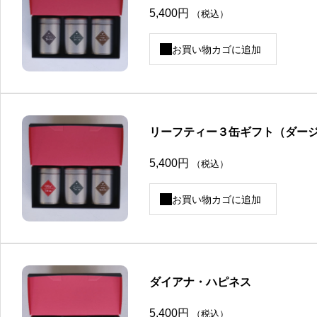
ら
。
5,400
円
（税込）
選
オ
択
プ
で
シ
お買い物カゴに追加
き
ョ
ま
ン
す
は
商
品
ペ
ー
ジ
リーフティー３缶ギフト（ダー
か
ら
5,400
円
（税込）
選
択
で
お買い物カゴに追加
き
ま
す
ダイアナ・ハピネス
5,400
円
（税込）