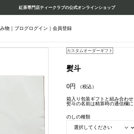
紅茶専門店ティークラブの公式オンラインショップ
み物｜ブログ
ログイン｜会員登録
カスタムオーダーギフト
熨斗
0
円
（税込）
箱入り包装ギフトと組み合わせ
熨斗の名前は精算時の通信欄に
のしの種類