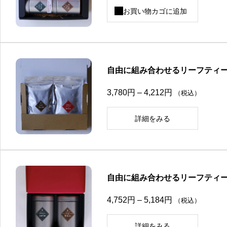
お買い物カゴに追加
自由に組み合わせるリーフティー
価
3,780
円
–
4,212
円
（税込）
格
帯
:
詳細をみる
3
,
こ
7
の
8
商
0
品
円
に
–
は
自由に組み合わせるリーフティー
4
複
,
数
2
の
価
4,752
円
–
5,184
円
（税込）
1
バ
格
2
リ
帯
円
エ
:
詳細をみる