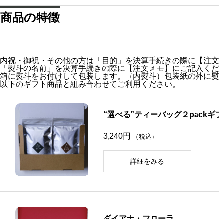
商品の特徴
内祝・御祝・その他の方は「目的」を決算手続きの際に【注文
「熨斗の名前」を決算手続きの際に【注文メモ】にご記入くだ
箱に熨斗をお付けして包装します。（内熨斗）包装紙の外に熨
以下のギフト商品と組み合わせてご利用ください。
“選べる”ティーバッグ２packギ
3,240
円
（税込）
詳細をみる
こ
の
商
品
に
は
ダイアナ・フローラ