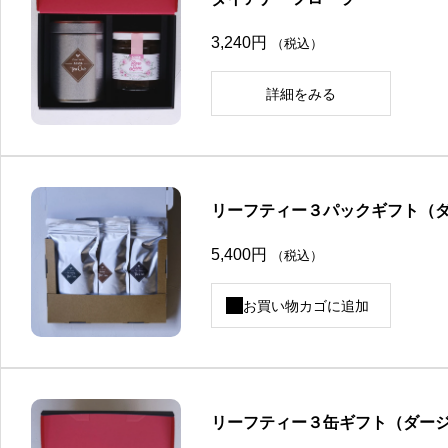
複
数
の
3,240
円
（税込）
バ
リ
エ
詳細をみる
ー
シ
こ
ョ
の
ン
商
が
品
あ
に
り
は
リーフティー３パックギフト（
ま
複
す
数
。
の
5,400
円
（税込）
オ
バ
プ
リ
シ
エ
お買い物カゴに追加
ョ
ー
ン
シ
は
ョ
商
ン
品
が
ペ
あ
ー
り
ジ
リーフティー３缶ギフト（ダー
ま
か
す