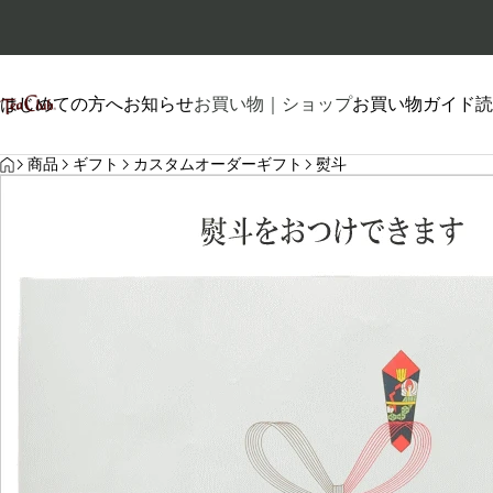
はじめての方へ
お知らせ
お買い物｜ショップ
お買い物ガイド
読
HOME
プロフィール
商品
ギフト
カスタムオーダーギフト
熨斗
自己紹介
2026.01.26
2026.06.20