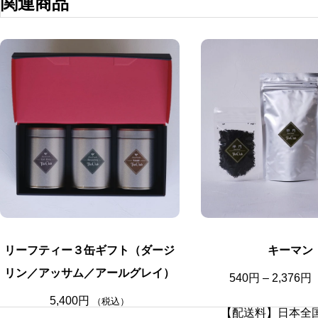
関連商品
き
ま
す
リーフティー３缶ギフト（ダージ
キーマン
リン／アッサム／アールグレイ）
540
円
–
2,376
円
5,400
円
（税込）
:
【配送料】日本全国