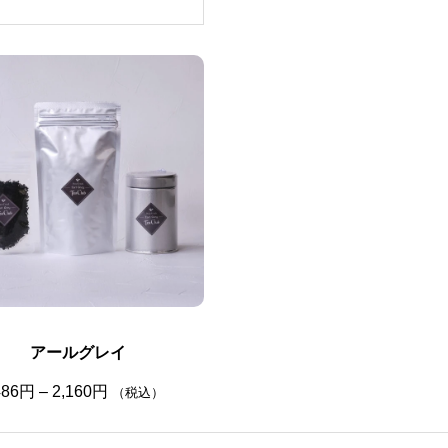
アールグレイ
価
486
円
–
2,160
円
（税込）
格
帯
: