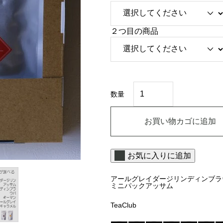
7
8
0
２つ目の商品
円
–
4
,
2
1
自
2
由
数量
に
円
組
み
お買い物カゴに追加
合
わ
せ
る
お気に入りに追加
リ
ー
フ
アールグレイ
ダージリン
ディンブラ
テ
ミニパック
アッサム
ィ
ー
2
TeaClub
パ
ッ