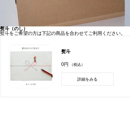
熨斗（のし）
熨斗をご希望の方は下記の商品を合わせてご利用ください。
熨斗
0
円
（税込）
詳細をみる
こ
の
商
品
に
は
複
数
の
バ