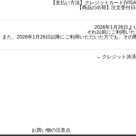
5
【支払い方法】クレジットカード(VISA・
4
【商品の出荷】注文受付日
0
–
2
2026年1月26
,
それ以前にご利用いた
3
また、2026年1月26日以降にご利用いただいた方でも、
7
6
→
クレジット決済
買い物のお手続きで
ショッピン
迷ったらご覧ください
お買い物の注意点