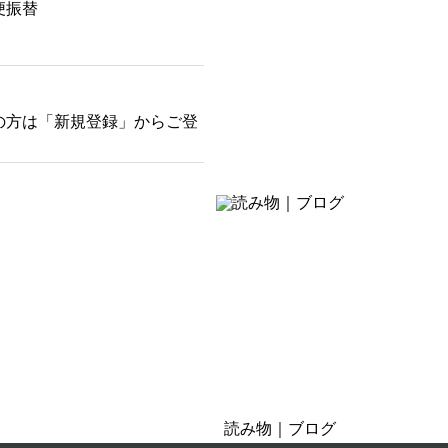
4
便振替
8
6
円
–
2
,
1
の方は「新規登録」からご登
6
0
円
そばにある癒し
お茶の時間・おうち時間
読み物｜ブログ