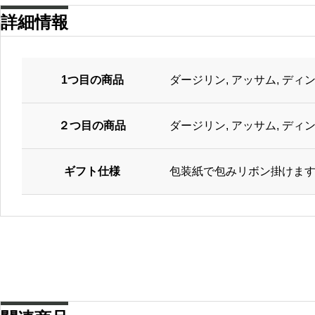
リ
詳細情報
エ
ー
シ
ョ
ン
が
1つ目の商品
ダージリン, アッサム, ディン
あ
り
ま
す
２つ目の商品
ダージリン, アッサム, ディン
。
オ
プ
シ
ギフト仕様
包装紙で包みリボン掛けま
ョ
ン
は
商
品
ペ
ー
ジ
か
ら
選
択
で