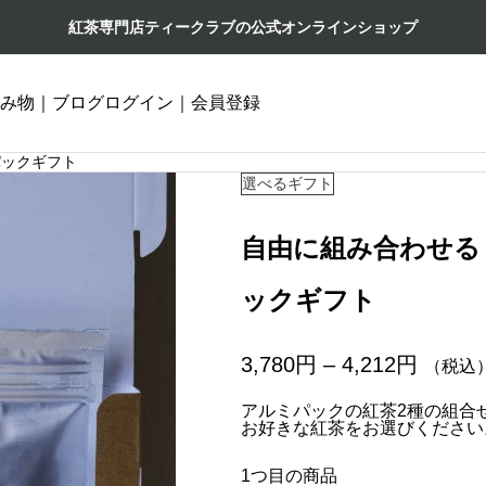
紅茶専門店ティークラブの公式オンラインショップ
み物｜ブログ
ログイン｜会員登録
パックギフト
選べるギフト
自由に組み合わせる
ックギフト
価
3,780
円
–
4,212
円
（税込
格
帯
アルミパックの紅茶2種の組合
:
お好きな紅茶をお選びください
3
,
1つ目の商品