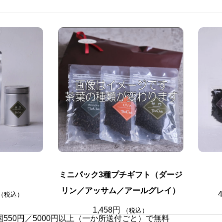
ミニパック3種プチギフト（ダージ
リン／アッサム／アールグレイ）
価
（税込）
格
帯
1,458
円
（税込）
550円／5000円以上（一か所送付ごと）で無料