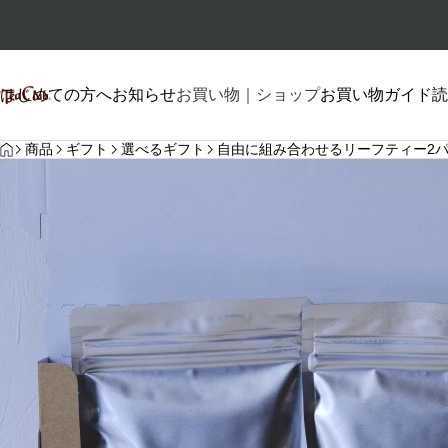
はじめての方へ
お知らせ
お買い物｜ショップ
お買い物ガイド
読
HOME
プロフィール
商品
ギフト
選べるギフト
自由に組み合わせるリーフティー2
自己紹介
2026.01.26
2026.06.20