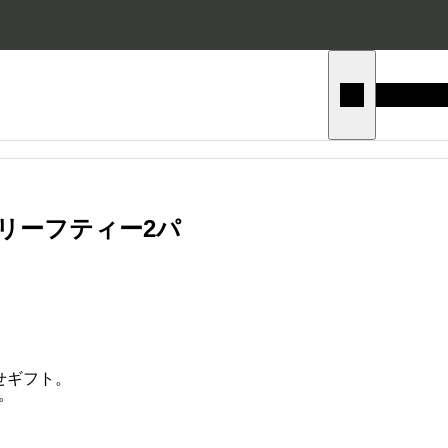
リーフティー2パ
）
せギフト。
。