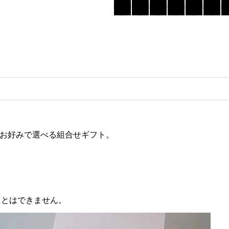
ク
ギ
フ
ト
個
をお好みで選べる組合せギフト。
ことはできません。