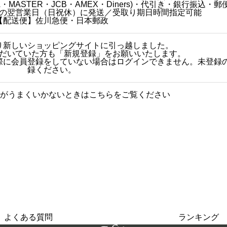
MASTER・JCB・AMEX・Diners)・代引き・銀行振込・郵
の翌営業日（日祝休）に発送／受取り期日時間指定可能
【配送便】佐川急便・日本郵政
円
日より新しいショッピングサイトに引っ越しました。
だいていた方も「新規登録」をお願いいたします。
その際に会員登録をしていない場合はログインできません。未登録
録ください。
円
がうまくいかないときはこちらをご覧ください
グに関する質問をまとめまし
人気商品
た
よくある質問
ランキング