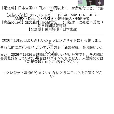
h
f
【配送料】日本全国550円／5000円以上（一か所送付ごと）で無
カスタムオー
料
o
【支払い方法】クレジットカード(VISA・MASTER・JCB・
ダーギフト
AMEX・Diners)・代引き・銀行振込・郵便振替
r
自由に選べる
【商品の出荷】注文受付日の翌営業日（日祝休）に発送／受取り
期日時間指定可能
:
紅茶ギフト
【配送便】佐川急便・日本郵政
2026年1月26日より新しいショッピングサイトに引っ越しまし
た。
それ以前にご利用いただいていた方も「新規登録」をお願いいた
します。
また、2026年1月26日以降にご利用いただいた方でも、その際に
会員登録をしていない場合はログインできません。未登録の方は
「新規登録」からご登録ください。
→
クレジット決済がうまくいかないときはこちらをご覧くださ
い
買い物のお手続きで
ショッピングに関する
迷ったらご覧ください
した