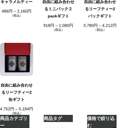
キャラメルティー
自由に組み合わせ
自由に組み合わせ
るミニパック２
るリーフティー2
価
486
円
–
2,160
円
格
（税込）
packギフト
パックギフト
帯
:
価
価
918
円
–
1,080
円
3,780
円
–
4,212
円
4
格
格
（税込）
（税込）
8
帯
帯
6
:
:
円
9
3
–
1
,
2
8
7
,
円
8
1
–
0
6
1
円
0
,
–
円
0
4
8
,
0
2
円
1
自由に組み合わせ
2
円
るリーフティー2
缶ギフト
価
4,752
円
–
5,184
円
格
（税込）
帯
商品カテゴリ
商品タグ
価格で絞り込
:
4
ー
む