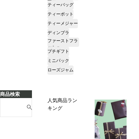
ナー
ティーバッグ
ティーポット
ティーメジャー
ディンブラ
ファーストフラ
ッシュ
プチギフト
ミニパック
ローズジャム
商品検索
人気商品ラン
S
キング
e
a
r
c