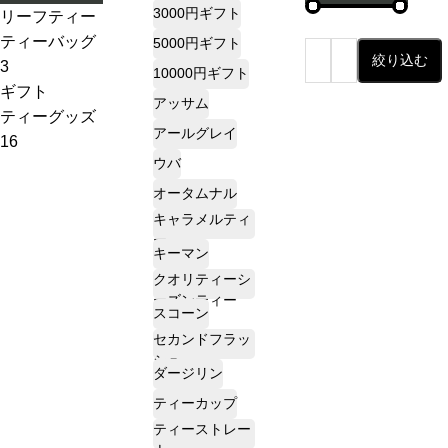
,
3000円ギフト
リーフティー
7
5
ダージリンシ
ティーバッグ
2
5000円ギフト
円
〜
絞り込む
ーズンティー
3
–
10000円ギフト
最
最
5
10
ギフト
,
アッサム
低
高
1
販売中
プチギフト
ティーグッズ
2
7
8
アールグレイ
売り切れ
3000円ギフト
16
8
価
価
4
円
ウバ
産地茶（ナチ
2
格
格
ュラルティ
5000円ギフト
オータムナル
ー）
5
5
キャラメルティ
フレーバーテ
10000円ギフ
ー
キーマン
ィー
ト
2
2
クオリティーシ
セット商品
選べるギフト
3
ーズンティー
スコーン
3
セカンドフラッ
カスタムオー
シュ
ダーギフト
4
ダージリン
ティーカップ
ティーストレー