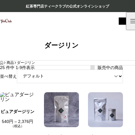
紅茶専門店ティークラブの公式オンラインショップ
ダージリン
HOME
商品
ダージリン
25 件中 1-9件表示
販売中の商品
並べ替え
ピュアダージリン
価
540
円
–
2,376
円
格
（税込）
帯
: