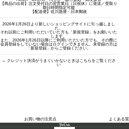
r
自由に選べる
【商品の出荷】注文受付日の翌営業日（日祝休）に発送／受取り
期日時間指定可能
:
紅茶ギフト
【配送便】佐川急便・日本郵政
2026年1月26日より新しいショッピングサイトに引っ越しまし
た。
それ以前にご利用いただいていた方も「新規登録」をお願いいた
します。
また、2026年1月26日以降にご利用いただいた方でも、その際に
会員登録をしていない場合はログインできません。未登録の方は
「新規登録」からご登録ください。
→
クレジット決済がうまくいかないときはこちらをご覧くださ
い
買い物のお手続きで
ショッピングに関する
迷ったらご覧ください
した
お買い物の注意点
よくある質