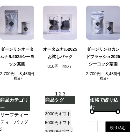
,
2
7
,
在
在
在
0
7
0
庫
庫
庫
0
円
切
切
切
0
–
円
れ
れ
れ
3
–
,
3
4
,
5
4
6
5
円
ダージリンオータ
6
オータムナル2025
ダージリンセカン
円
ムナル2025シーヨ
お試しパック
ドフラッシュ2025
ック茶園
シーヨック茶園
810
円
（税込）
価
価
2,700
円
–
3,456
円
2,700
円
–
3,456
円
格
格
（税込）
（税込）
帯
帯
:
:
2
2
1
2
3
,
,
7
7
商品カテゴリ
商品タグ
価格で絞り込
0
0
0
0
ー
む
円
円
3000円ギフト
リーフティー
–
–
3
3
ダージリンシ
ティーバッグ
,
,
5000円ギフト
4
4
〜
絞り込む
ーズンティー
3
5
5
10000円ギフト
最
最