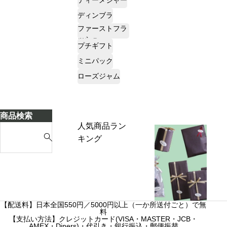
ティーメジャー
ディンブラ
ファーストフラ
ッシュ
プチギフト
ミニパック
ローズジャム
商品検索
人気商品ラン
S
キング
e
a
r
c
h
f
【配送料】日本全国550円／5000円以上（一か所送付ごと）で無
カスタムオー
料
o
【支払い方法】クレジットカード(VISA・MASTER・JCB・
ダーギフト
AMEX・Diners)・代引き・銀行振込・郵便振替