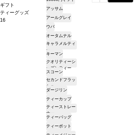
6
6
10
ギフト
円
円
アッサム
低
高
販売中
プチギフト
ティーグッズ
2
7
アールグレイ
売り切れ
3000円ギフト
16
8
価
価
ウバ
産地茶（ナチ
2
格
格
ュラルティ
5000円ギフト
オータムナル
ー）
5
5
キャラメルティ
フレーバーテ
10000円ギフ
ー
キーマン
ィー
ト
2
2
クオリティーシ
セット商品
選べるギフト
3
ーズンティー
スコーン
3
セカンドフラッ
カスタムオー
シュ
ダーギフト
4
ダージリン
ティーカップ
ティーストレー
ナー
ティーバッグ
ティーポット