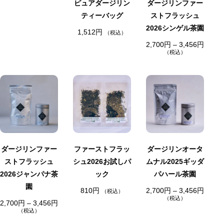
ピュアダージリン
ダージリンファー
5
4
ティーバッグ
ストフラッシュ
0
円
2026シンゲル茶園
1,512
円
–
（税込）
2
価
2,700
円
–
3,456
円
,
格
（税込）
3
帯
7
:
6
2
円
,
在
在
7
庫
庫
0
切
切
0
円
れ
れ
–
3
,
4
5
ダージリンファー
ファーストフラッ
ダージリンオータ
6
円
ストフラッシュ
シュ2026お試しパ
ムナル2025ギッダ
2026ジャンパナ茶
ック
パハール茶園
園
価
810
円
2,700
円
–
3,456
円
（税込）
格
（税込）
価
2,700
円
–
3,456
円
帯
格
:
（税込）
帯
2
: