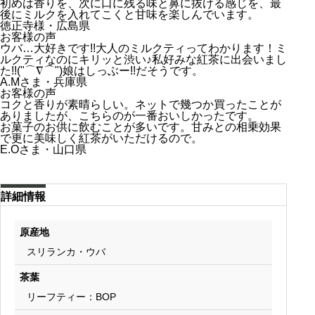
初めは香りを、次に口に残る味と鼻に抜ける感じを、最
後にミルクを入れてこくと甘味を楽しんでいます。
徳正寺様・広島県
お客様の声
ウバ…大好きです!!大人のミルクティってわかります！ミ
ルクティなのにキリッと渋い♪私好みな紅茶に出会いまし
た!!("⌒∇⌒")娘はしっぶー!!だそうです。
A.Mさま・兵庫県
お客様の声
コクと香りが素晴らしい。ネットで幾つか買ったことが
ありましたが、こちらのが一番おいしかったです。
お菓子のお供に飲むことが多いです。甘みとの相乗効果
で更に美味しく紅茶がいただけるので。
E.Oさま・山口県
詳細情報
原産地
スリランカ・ウバ
茶葉
リーフティー：BOP