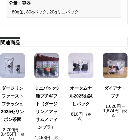
分量・容器
80g缶, 80gパック, 20gミニパック
関連商品
在
在
庫
庫
切
切
れ
れ
ダージリン
ミニパック3
オータムナ
ダイアナ・
ファースト
種プチギフ
ル2025お試
プチ
フラッシュ
ト（ダージ
しパック
1,620
円
–
価
1,674
円
2025セリン
リン／アッ
（税
810
円
格
（税
込）
帯
ボン茶園
サム／ディ
込）
:
ンブラ）
1
2,700
円
–
,
価
3,456
円
（税
6
1,458
円
格
（税
込）