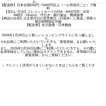
2
帯
込）
0
【配送料】日本全国550円／5000円以上（一か所送付ごと）で無
:
円
料
2
–
【支払い方法】クレジットカード(VISA・MASTER・JCB・
,
1
AMEX・Diners)・代引き・銀行振込・郵便振替
7
,
【商品の出荷】注文受付日の翌営業日（日祝休）に発送／受取り
0
6
期日時間指定可能
0
7
【配送便】佐川急便・日本郵政
円
4
–
円
3
2026年1月26日より新しいショッピングサイトに引っ越しまし
,
4
た。
それ以前にご利用いただいていた方も「新規登録」をお願いいた
5
6
します。
また、2026年1月26日以降にご利用いただいた方でも、その際に
円
会員登録をしていない場合はログインできません。未登録の方は
「新規登録」からご登録ください。
→
クレジット決済がうまくいかないときはこちらをご覧くださ
い
買い物のお手続きで
ショッピングに関する
迷ったらご覧ください
した