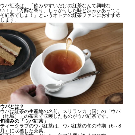
ウバ紅茶は、「飲みやすいだけの紅茶なんて興味な
い！」「芳醇な香り、しっかりした味と渋みがあってこ
そ紅茶でしょ！」というオトナの紅茶ファンにおすすめ
します。
ウバとは？
ウバは紅茶の生産地の名前。スリランカ（国）の「ウバ
（地域）」の茶園で収穫したものがウバ紅茶です。
旬摘みの「ウバ紅茶」
ティークラブのウバ紅茶は、ウバ紅茶の旬の時期（6～8
月）に収穫した茶葉。