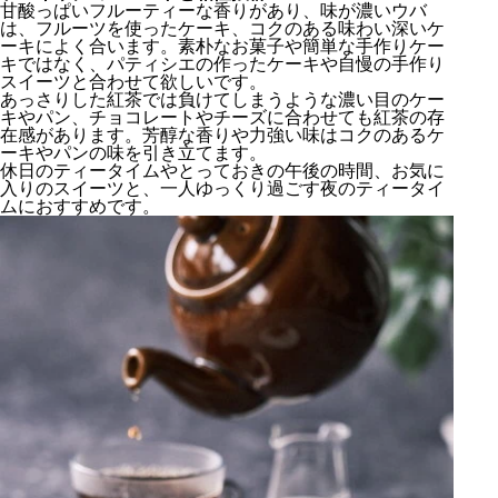
甘酸っぱいフルーティーな香りがあり、味が濃いウバ
は、フルーツを使ったケーキ、コクのある味わい深いケ
ーキによく合います。素朴なお菓子や簡単な手作りケー
キではなく、パティシエの作ったケーキや自慢の手作り
スイーツと合わせて欲しいです。
あっさりした紅茶では負けてしまうような濃い目のケー
キやパン、チョコレートやチーズに合わせても紅茶の存
在感があります。芳醇な香りや力強い味はコクのあるケ
ーキやパンの味を引き立てます。
休日のティータイムやとっておきの午後の時間、お気に
入りのスイーツと、一人ゆっくり過ごす夜のティータイ
ムにおすすめです。