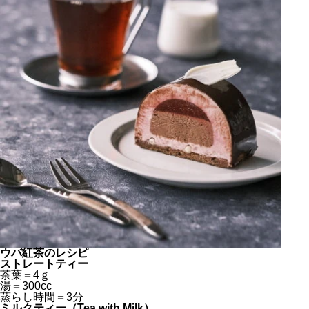
ウバ紅茶のレシピ
ストレートティー
茶葉＝4ｇ
湯＝300cc
蒸らし時間＝3分
ミルクティー（Tea with Milk）