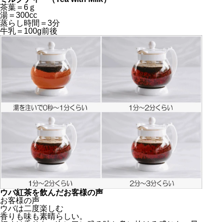
茶葉＝6ｇ
湯＝300cc
蒸らし時間＝3分
牛乳＝100g前後
ウバ紅茶を飲んだお客様の声
お客様の声
ウバは二度楽しむ
香りも味も素晴らしい。