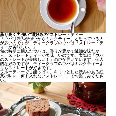
薫り高く力強い“通好みの”ストレートティー
「ウバは渋みが強いからミルクティー」と思っている人
が多いのですが、ティークラブのウバは『ストレートテ
ィーが美味しい。』
旬の時期に摘んだウバは、香りが豊かで繊細な味だか
ら、ストレートティーが美味しいのです。実際に「ウバ
のストレートが美味しい！」の声が届いています。個人
的な好みですが、ティークラブのウバはミルクティーよ
りもストレートが好きです。
フルーティーで甘酸っぱく、キリッとした渋みのある紅
茶の味を「何も入れないストレート」でお楽しみくださ
い。