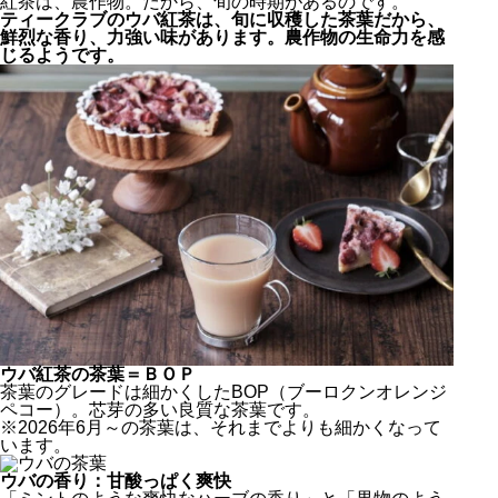
紅茶は、農作物。だから、旬の時期があるのです。
ティークラブのウバ紅茶は、旬に収穫した茶葉だから、
鮮烈な香り、力強い味があります。農作物の生命力を感
じるようです。
ウバ紅茶の茶葉＝ＢＯＰ
茶葉のグレードは細かくしたBOP（ブーロクンオレンジ
ペコー）。芯芽の多い良質な茶葉です。
※2026年6月～の茶葉は、それまでよりも細かくなって
います。
ウバの香り：甘酸っぱく爽快