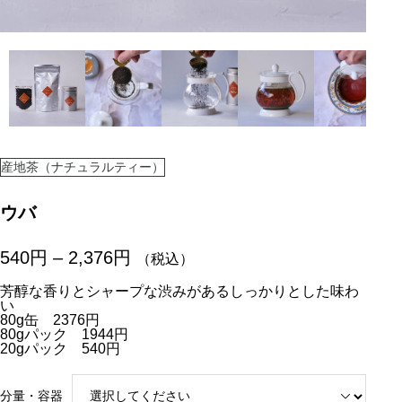
産地茶（ナチュラルティー）
ウバ
価
540
円
–
2,376
円
（税込）
格
帯
芳醇な香りとシャープな渋みがあるしっかりとした味わ
い
:
80g缶 2376円
5
80gパック 1944円
4
20gパック 540円
0
円
分量・容器
–