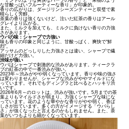
「ミントのような爽快なハーブの香り」と「果物のよう
な甘酸っぱいフルーティーな香り」が印象的。
香りの広がりは、ダージリンシーズンティーと双璧で素
晴らしく芳醇。
茶葉の香りは強くないけど、注いだ紅茶の香りはアール
グレイより広がる。
また、ミルクを加えても、ミルクに負けない香りの力強
さがあります。
ウバの味：シャープで力強い
味も香りの印象と同じように、甘酸っぱく、爽快で“鮮
烈”。
アッサムのどっしりした力強さとは違い、シャープで繊
細だけど力強い。
渋味が強い
ウバはシャープで刺激的な渋みがあります。ティークラ
ブの紅茶の中で一番渋みが強い。
2023年～渋みがやや弱くなっています。香りや味の強さ
は変わりませんが、シャープな渋みがややマイルドにな
っています。それでもディンブラと比べるとハッキリ渋
いです。
2026年6月～のロットは、渋みが強いです。5月までの茶
葉よりもマイルドさが弱まり、力強くシャープな味にな
っています。花のような華やかな香りがやや弱く、香ば
しさが出ています。多くの方がイメージする「ウバらし
さ」が強くなったと言えるのかもしれません。また、茶
葉がいつもよりも細かくなっています。