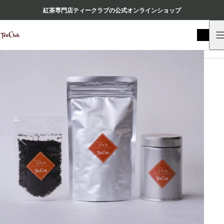
紅茶専門店ティークラブの公式オンラインショップ
HOME
商品
リーフティー
産地茶（ナチュラルティー）
ウバ