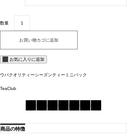
2
,
ウ
3
バ
数量
7
個
6
円
お買い物カゴに追加
お気に入りに追加
ウバ
クオリティーシーズンティー
ミニパック
TeaClub
商品の特徴