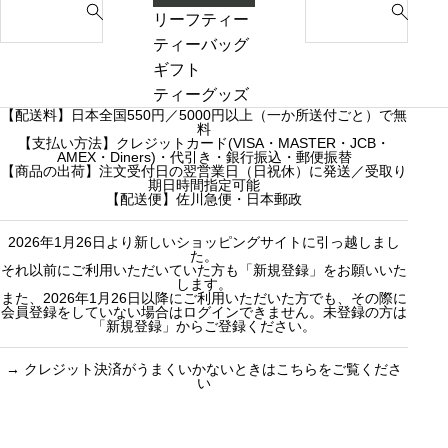
キ
づ
e
e
リーフティー
き
a
a
ダージリンシ
ティーバッグ
ま
r
r
ーズンティー
ギフト
し
c
c
販売中
プチギフト
ティーグッズ
た
【配送料】日本全国550円／5000円以上（一か所送付ごと）で無
h
h
売り切れ
3000円ギフト
料
f
【支払い方法】クレジットカード(VISA・MASTER・JCB・
f
産地茶（ナチ
5000円ギフト
AMEX・Diners)・代引き・銀行振込・郵便振替
o
o
ュラルティ
10000円ギフ
【商品の出荷】注文受付日の翌営業日（日祝休）に発送／受取り
期日時間指定可能
r
r
ー）
ト
【配送便】佐川急便・日本郵政
:
:
フレーバーテ
選べるギフト
2026年1月26日より新しいショッピングサイトに引っ越しまし
ィー
カスタムオー
た。
セット商品
ダーギフト
それ以前にご利用いただいていた方も「新規登録」をお願いいた
します。
また、2026年1月26日以降にご利用いただいた方でも、その際に
会員登録をしていない場合はログインできません。未登録の方は
「新規登録」からご登録ください。
→
クレジット決済がうまくいかないときはこちらをご覧くださ
い
買い物のお手続きで
ショッピングに関する