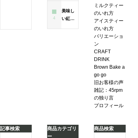
ー
紅
ミルクティー
最大の
方
テ
美味し
茶
のいれ方
原因
は
ィ
4
い紅茶
の
アイスティー
昔
ー
のいれ
ジ
のいれ方
も
エ
方・セ
ャ
バリエーショ
今
ー
ブンル
ン
ン
も
ル
ール７-
ピ
CRAFT
変
＆
2「茶葉
ン
DRINK
わ
ジ
を濾し
グ、
Brown Bake a
ら
ン
ながら
お
go go
な
ジ
別のテ
も
旧お客様の声
い
ャ
ィーポ
し
雑記：45rpm
ー
ットに
ろ
の独り言
テ
紅茶を
い
プロフィール
ィ
移し替
こ
ー
える」
と
ケ
に
記事検索
商品カテゴリ
商品検索
ー
気
S
S
ー