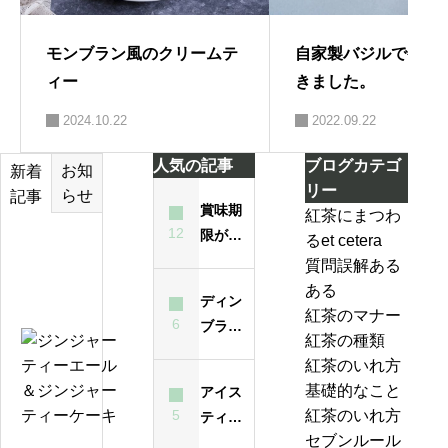
モンブラン風のクリームテ
自家製バジルでケー
ィー
きました。
2024.10.22
2022.09.22
人気の記事
ブログカテゴ
お知
新着
リー
らせ
記事
賞味期
紅茶にまつわ
12
限が過
るet cetera
テ
ぎた紅
質問誤解ある
ィ
茶は飲
ある
ー
ディン
んでも
紅茶のマナー
バ
6
ブラと
大丈夫
紅茶の種類
ッ
は？ど
ジ
なの？
紅茶のいれ方
グ
んな紅
ン
味は？
基礎的なこと
アイス
の
茶？
ジ
5
紅茶のいれ方
ティー
い
ャ
セブンルール
が濁る
れ