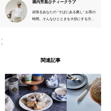
堀内芳昌@ティークラブ
頑張るあなたの “そばにある癒し” お茶の
時間。そんなひとときを大切にする方の
お手伝いをしたいです。質がよくシンプ
ルなものを長く愛したい。手作りやアナ
投
罪悪感の少ないスイーツ
ログが好き。 →プロフィール左端のアイ
稿
手作りスイーツは素材が大事
コン
ナ
ビ
ゲ
ー
関連記事
シ
ョ
ン