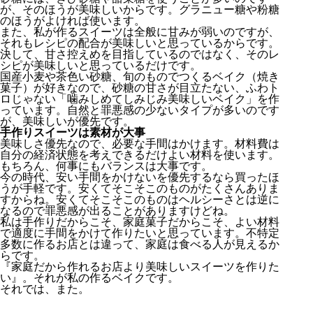
が、そのほうが美味しいからです。グラニュー糖や粉糖
のほうがよければ使います。
また、私が作るスイーツは全般に甘みが弱いのですが、
それもレシピの配合が美味しいと思っているからです。
決して、甘さ控えめを目指しているのではなく、そのレ
シピが美味しいと思っているだけです。
国産小麦や茶色い砂糖、旬のものでつくるベイク（焼き
菓子）が好きなので、砂糖の甘さが目立たない、ふわト
ロじゃない「噛みしめてしみじみ美味しいベイク」を作
っています。自然と罪悪感の少ないタイプが多いのです
が、美味しいが優先です。
手作りスイーツは素材が大事
美味しさ優先なので、必要な手間はかけます。材料費は
自分の経済状態を考えできるだけよい材料を使います。
もちろん、何事にもバランスは大事です。
今の時代、安い手間をかけないを優先するなら買ったほ
うが手軽です。安くてそこそこのものがたくさんありま
すからね。安くてそこそこのものはヘルシーさとは逆に
なるので罪悪感が出ることがありますけどね。
私は手作りだからこそ、家庭菓子だからこそ、よい材料
で適度に手間をかけて作りたいと思っています。不特定
多数に作るお店とは違って、家庭は食べる人が見えるか
らです。
『家庭だから作れるお店より美味しいスイーツを作りた
い』。それが私の作るベイクです。
それでは、また。