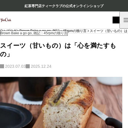
紅茶専門店ティークラブの公式オンラインショップ
HOME
ブログ
Brown Bake a go go
,
雑記：45rpmの独り言
スイーツ（甘いもの）は
Brown Bake a go go
,
雑記：45rpmの独り言
スイーツ（甘いもの）は「心を満たすも
の」
2023.07.03
2025.12.24