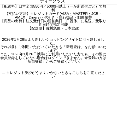
c
c
販売中
プチギフト
ティーグッズ
た
【配送料】日本全国550円／5000円以上（一か所送付ごと）で無
h
h
売り切れ
3000円ギフト
料
f
【支払い方法】クレジットカード(VISA・MASTER・JCB・
f
産地茶（ナチ
5000円ギフト
AMEX・Diners)・代引き・銀行振込・郵便振替
o
o
ュラルティ
10000円ギフ
【商品の出荷】注文受付日の翌営業日（日祝休）に発送／受取り
期日時間指定可能
r
r
ー）
ト
【配送便】佐川急便・日本郵政
:
:
フレーバーテ
選べるギフト
2026年1月26日より新しいショッピングサイトに引っ越しまし
ィー
カスタムオー
た。
セット商品
ダーギフト
それ以前にご利用いただいていた方も「新規登録」をお願いいた
します。
また、2026年1月26日以降にご利用いただいた方でも、その際に
会員登録をしていない場合はログインできません。未登録の方は
「新規登録」からご登録ください。
→
クレジット決済がうまくいかないときはこちらをご覧くださ
い
買い物のお手続きで
ショッピングに関する
迷ったらご覧ください
した