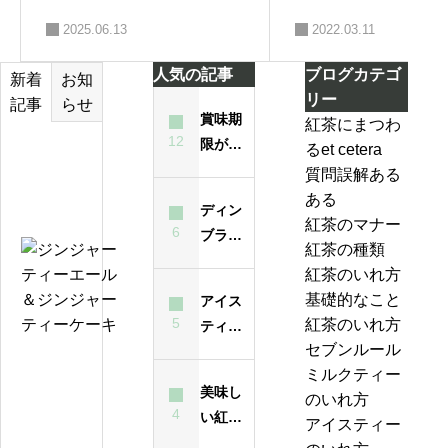
2025.06.13
2022.03.11
人気の記事
ブログカテゴ
お知
新着
リー
らせ
記事
賞味期
紅茶にまつわ
12
限が過
るet cetera
テ
ぎた紅
質問誤解ある
ィ
茶は飲
ある
ー
ディン
んでも
紅茶のマナー
バ
6
ブラと
大丈夫
紅茶の種類
ッ
は？ど
ジ
なの？
紅茶のいれ方
グ
んな紅
ン
味は？
基礎的なこと
アイス
の
茶？
ジ
5
紅茶のいれ方
ティー
い
ャ
セブンルール
が濁る
れ
ー
紅
ミルクティー
最大の
方
テ
美味し
茶
のいれ方
原因
は
ィ
4
い紅茶
の
アイスティー
昔
ー
のいれ
ジ