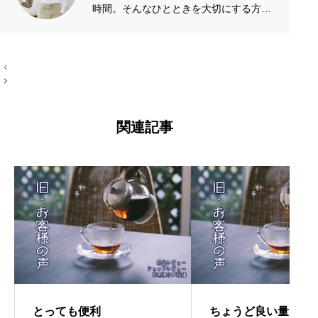
時間。そんなひとときを大切にする方の
お手伝いをしたいです。質がよくシンプ
ルなものを長く愛したい。手作りやアナ
投
ログが好き。 →プロフィール左端のアイ
稿
コン
ナ
ビ
ゲ
ー
関連記事
シ
ョ
ン
とっても便利
ちょうど良い量