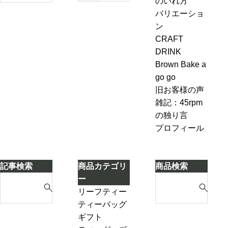
のいれ方
も
エ
方・セ
ャ
バリエーショ
今
ー
ブンル
ン
ン
も
ル
ール７-
ピ
CRAFT
変
＆
2「茶葉
ン
DRINK
わ
ジ
を濾し
グ、
Brown Bake a
ら
ン
ながら
お
go go
な
ジ
別のテ
も
旧お客様の声
い
ャ
ィーポ
し
雑記：45rpm
ー
ットに
ろ
の独り言
テ
紅茶を
い
プロフィール
ィ
移し替
こ
ー
える」
と
ケ
に
記事検索
商品カテゴリ
商品検索
ー
気
S
S
ー
キ
づ
e
e
リーフティー
き
a
a
ダージリンシ
ティーバッグ
ま
r
r
ーズンティー
ギフト
し