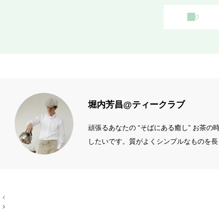
堀内芳昌@ティークラブ
頑張るあなたの “そばにある癒し” お茶
したいです。質がよくシンプルなものを長
ィール左端のアイコン
投
稿
ナ