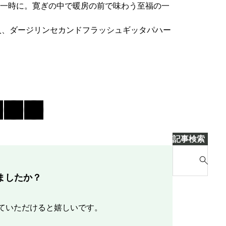
一時に。寛ぎの中で暖房の前で味わう至福の一
袋入、ダージリンセカンドフラッシュギッタパハー
記事検索
S
e
a
ましたか？
r
c
ていただけると嬉しいです。
h