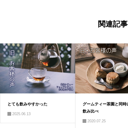
ビ
ゲ
ー
シ
ョ
関連記事
ン
とても飲みやすかった
グームティー茶園と同時
飲み比べ
2025.06.13
2020.07.25