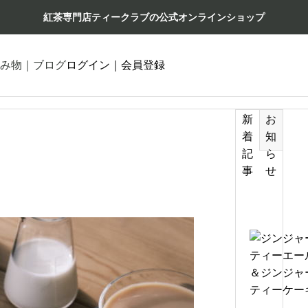
紅茶専門店ティークラブの公式オンラインショップ
み物｜ブログ
ログイン｜会員登録
新
お
着
知
記
ら
事
せ