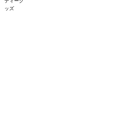
f
販売中
プチギフ
ティーグ
に
o
売り切れ
ト
ッズ
紅
r
産地茶
3000円ギ
茶
:
（ナチュ
フト
を
ラルティ
5000円ギ
移
ー）
フト
し
フレーバ
10000円
替
ーティー
ギフト
え
セット商
選べるギ
る」
品
フト
カスタム
オーダー
ギフト