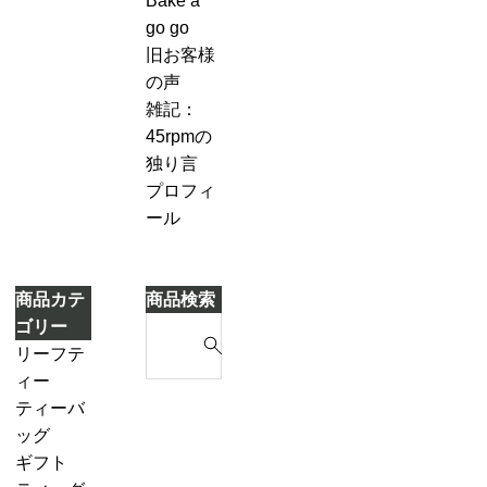
Bake a
キ
７-
づ
go go
2
き
旧お客様
「茶
ま
の声
葉
し
雑記：
を
た
45rpmの
濾
独り言
し
プロフィ
な
ール
が
ら
別
商品カテ
商品検索
の
S
ゴリー
テ
e
リーフテ
ィ
a
ィー
ー
r
ダージリ
ティーバ
ポ
c
ンシーズ
ッグ
ッ
h
ンティー
ギフト
ト