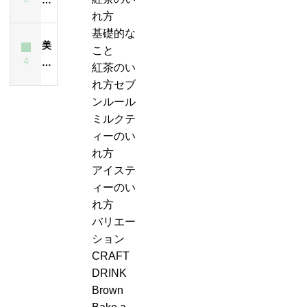
れ
と
ー
紅
茶
れ方
ス
方
は？
テ
茶
は
基礎的な
テ
は
ど
ィ
美
の
飲
こと
ィ
昔
ん
ー
4
味
ジ
ん
紅茶のい
ー
も
な
エ
し
ャ
で
れ方セブ
が
今
紅
ー
い
ン
も
ンルール
濁
も
茶？
ル
紅
ピ
大
ミルクテ
る
変
＆
茶
ン
丈
ィーのい
最
わ
ジ
の
グ、
夫
れ方
大
ら
ン
い
お
な
アイステ
の
な
ジ
れ
も
の？
ィーのい
原
い
ャ
方・
し
味
れ方
因
ー
セ
ろ
は？
バリエー
テ
ブ
い
ション
ィ
ン
こ
CRAFT
ー
ル
と
DRINK
ケ
ー
に
Brown
ー
ル
気