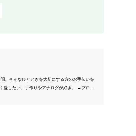
f
o
r
:
の時間。そんなひとときを大切にする方のお手伝いを
く愛したい。手作りやアナログが好き。 →プロフ