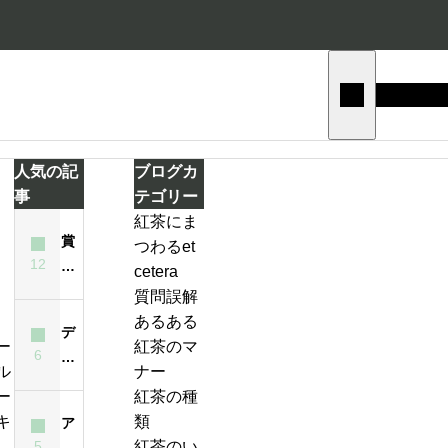
人気の記
ブログカ
事
テゴリー
紅茶にま
賞
つわるet
テ
12
味
cetera
ィ
期
質問誤解
ー
限
あるある
バ
デ
が
紅茶のマ
ッ
6
ィ
ジ
過
ナー
グ
ン
ン
ぎ
紅茶の種
の
ブ
ジ
た
類
ア
い
ラ
ャ
紅
5
紅茶のい
イ