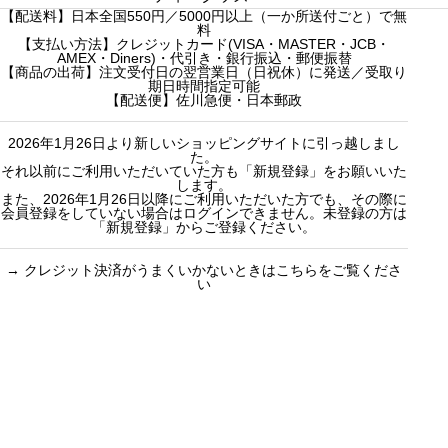
た
【配送料】日本全国550円／5000円以上（一か所送付ごと）で無
h
h
売り切れ
3000円ギフト
料
f
【支払い方法】クレジットカード(VISA・MASTER・JCB・
f
産地茶（ナチ
5000円ギフト
AMEX・Diners)・代引き・銀行振込・郵便振替
o
o
ュラルティ
10000円ギフ
【商品の出荷】注文受付日の翌営業日（日祝休）に発送／受取り
期日時間指定可能
r
r
ー）
ト
【配送便】佐川急便・日本郵政
:
:
フレーバーテ
選べるギフト
2026年1月26日より新しいショッピングサイトに引っ越しまし
ィー
カスタムオー
た。
セット商品
ダーギフト
それ以前にご利用いただいていた方も「新規登録」をお願いいた
します。
また、2026年1月26日以降にご利用いただいた方でも、その際に
会員登録をしていない場合はログインできません。未登録の方は
「新規登録」からご登録ください。
→
クレジット決済がうまくいかないときはこちらをご覧くださ
い
買い物のお手続きで
ショッピングに関する
迷ったらご覧ください
した