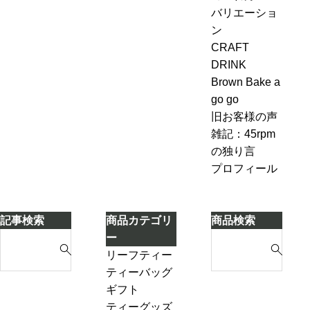
エ
方・セ
ャ
バリエーショ
今
ー
ブンル
ン
ン
も
ル
ール７-
ピ
CRAFT
変
＆
2「茶葉
ン
DRINK
わ
ジ
を濾し
グ、
Brown Bake a
ら
ン
ながら
お
go go
な
ジ
別のテ
も
旧お客様の声
い
ャ
ィーポ
し
雑記：45rpm
ー
ットに
ろ
の独り言
テ
紅茶を
い
プロフィール
ィ
移し替
こ
ー
える」
と
ケ
に
記事検索
商品カテゴリ
商品検索
ー
気
S
S
ー
キ
づ
e
e
リーフティー
き
a
a
ダージリンシ
ティーバッグ
ま
r
r
ーズンティー
ギフト
し
c
c
販売中
プチギフト
ティーグッズ