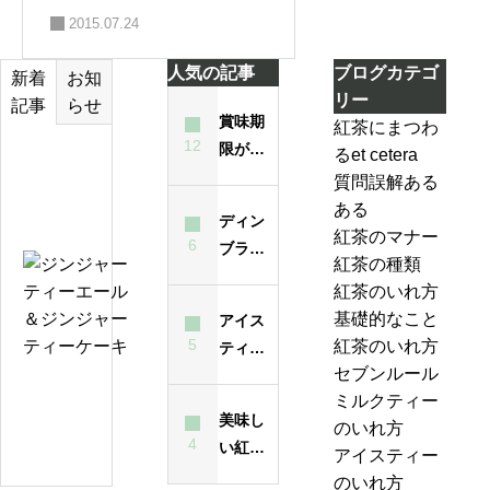
2015.07.24
人気の記事
ブログカテゴ
お知
新着
リー
らせ
記事
賞味期
紅茶にまつわ
12
限が過
るet cetera
テ
ぎた紅
質問誤解ある
ィ
茶は飲
ある
ー
ディン
んでも
紅茶のマナー
バ
6
ブラと
大丈夫
紅茶の種類
ッ
は？ど
ジ
なの？
紅茶のいれ方
グ
んな紅
ン
味は？
基礎的なこと
アイス
の
茶？
ジ
5
紅茶のいれ方
ティー
い
ャ
セブンルール
が濁る
れ
ー
紅
ミルクティー
最大の
方
テ
美味し
茶
のいれ方
原因
は
ィ
4
い紅茶
の
アイスティー
昔
ー
のいれ
ジ
のいれ方
も