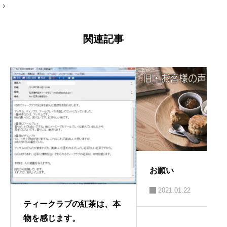
稿
コン
ナ
ビ
ゲ
ー
関連記事
シ
ョ
ン
お願い
2021.01.22
ティークラブの紅茶は、本
物を感じます。