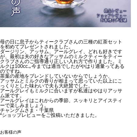
母の日に息子からティークラブさんの三種の紅茶セット
を初めてプレゼントされました。
ダージリン、アッサム、アールグレイ、どれも好きです
が、最初は夫の好きなアッサムのミルクティーをティー
クラブさんのご指導通り正しい入れ方で作りました。ミ
ルクは100cc.｡今までは適当でしたがやはり適量ってある
のですね。
茶葉の産地をブレンドしていないからでしょうか、
アッサムとミルクの香りが相まって思っていた以上にこ
っくりとした味わいで夫も大絶賛でした。
アールグレイもミルクに合いますが私達はやはりアッサ
ム派です。
アールグレイはこれからの季節、スッキリとアイスティ
ーで楽しみましょう。
チャングムさま・千葉県
*ショップレビューをご投稿いただきました。
お客様の声