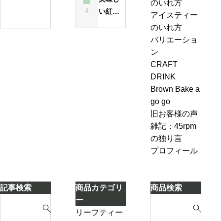
のいれ方
原因
は
ィ
4
い紅茶
の
アイスティー
昔
ー
のいれ
ジ
のいれ方
も
エ
方・セ
ャ
バリエーショ
今
ー
ブンル
ン
ン
も
ル
ール７-
ピ
CRAFT
変
＆
2「茶葉
ン
DRINK
わ
ジ
を濾し
グ、
Brown Bake a
ら
ン
ながら
お
go go
な
ジ
別のテ
も
旧お客様の声
い
ャ
ィーポ
し
雑記：45rpm
ー
ットに
ろ
の独り言
テ
紅茶を
い
プロフィール
ィ
移し替
こ
ー
える」
と
ケ
に
記事検索
商品カテゴリ
商品検索
ー
気
S
S
ー
キ
づ
e
e
リーフティー