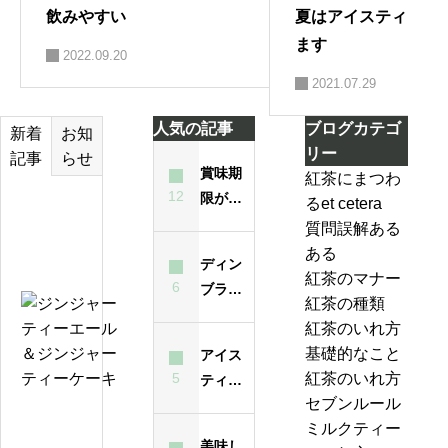
飲みやすい
夏はアイスティーを
ます
2022.09.20
2021.07.29
人気の記事
ブログカテゴ
お知
新着
リー
らせ
記事
賞味期
紅茶にまつわ
12
限が過
るet cetera
テ
ぎた紅
質問誤解ある
ィ
茶は飲
ある
ー
ディン
んでも
紅茶のマナー
バ
6
ブラと
大丈夫
紅茶の種類
ッ
は？ど
ジ
なの？
紅茶のいれ方
グ
んな紅
ン
味は？
基礎的なこと
アイス
の
茶？
ジ
5
紅茶のいれ方
ティー
い
ャ
セブンルール
が濁る
れ
ー
紅
ミルクティー
最大の
方
テ
美味し
茶