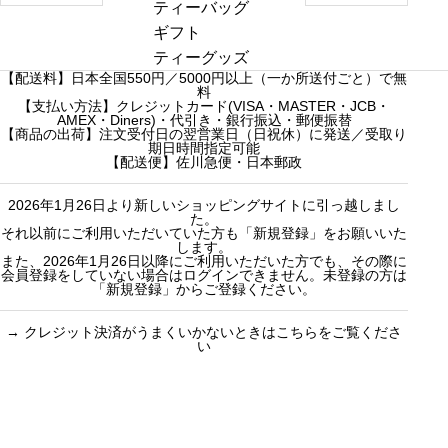
き
a
a
ダージリンシ
ティーバッグ
ま
r
r
ーズンティー
ギフト
し
c
c
販売中
プチギフト
ティーグッズ
た
【配送料】日本全国550円／5000円以上（一か所送付ごと）で無
h
h
売り切れ
3000円ギフト
料
f
【支払い方法】クレジットカード(VISA・MASTER・JCB・
f
産地茶（ナチ
5000円ギフト
AMEX・Diners)・代引き・銀行振込・郵便振替
o
o
ュラルティ
10000円ギフ
【商品の出荷】注文受付日の翌営業日（日祝休）に発送／受取り
期日時間指定可能
r
r
ー）
ト
【配送便】佐川急便・日本郵政
:
:
フレーバーテ
選べるギフト
2026年1月26日より新しいショッピングサイトに引っ越しまし
ィー
カスタムオー
た。
セット商品
ダーギフト
それ以前にご利用いただいていた方も「新規登録」をお願いいた
します。
また、2026年1月26日以降にご利用いただいた方でも、その際に
会員登録をしていない場合はログインできません。未登録の方は
「新規登録」からご登録ください。
→
クレジット決済がうまくいかないときはこちらをご覧くださ
い
買い物のお手続きで
ショッピングに関する
迷ったらご覧ください
した