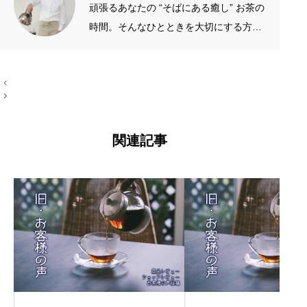
頑張るあなたの “そばにある癒し” お茶の
時間。そんなひとときを大切にする方の
お手伝いをしたいです。質がよくシンプ
ルなものを長く愛したい。手作りやアナ
投
ログが好き。 →プロフィール左端のアイ
稿
コン
ナ
ビ
ゲ
ー
関連記事
シ
ョ
ン