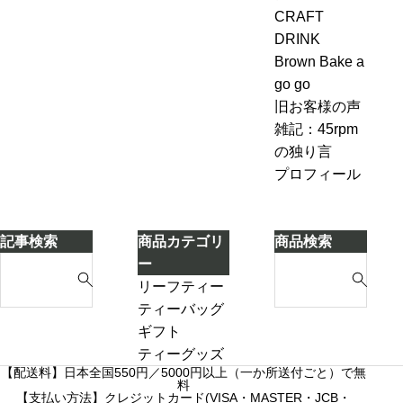
ル
ール７-
ピ
CRAFT
変
＆
2「茶葉
ン
DRINK
わ
ジ
を濾し
グ、
Brown Bake a
ら
ン
ながら
お
go go
な
ジ
別のテ
も
旧お客様の声
い
ャ
ィーポ
し
雑記：45rpm
ー
ットに
ろ
の独り言
テ
紅茶を
い
プロフィール
ィ
移し替
こ
ー
える」
と
ケ
に
記事検索
商品カテゴリ
商品検索
ー
気
S
S
ー
キ
づ
e
e
リーフティー
き
a
a
ダージリンシ
ティーバッグ
ま
r
r
ーズンティー
ギフト
し
c
c
販売中
プチギフト
ティーグッズ
た
【配送料】日本全国550円／5000円以上（一か所送付ごと）で無
h
h
売り切れ
3000円ギフト
料
f
【支払い方法】クレジットカード(VISA・MASTER・JCB・
f
産地茶（ナチ
5000円ギフト