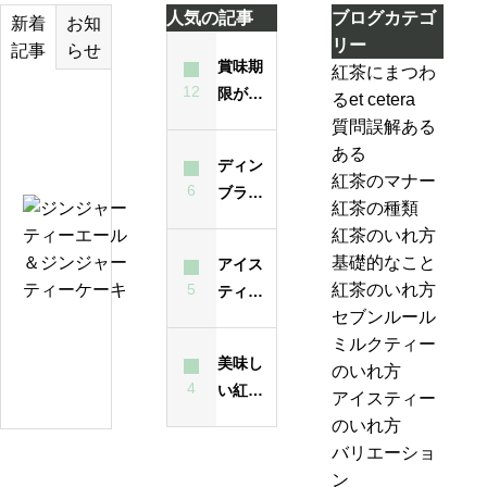
人気の記事
ブログカテゴ
お知
新着
リー
らせ
記事
賞味期
紅茶にまつわ
12
限が過
るet cetera
テ
ぎた紅
質問誤解ある
ィ
茶は飲
ある
ー
ディン
んでも
紅茶のマナー
バ
6
ブラと
大丈夫
紅茶の種類
ッ
は？ど
ジ
なの？
紅茶のいれ方
グ
んな紅
ン
味は？
基礎的なこと
アイス
の
茶？
ジ
5
紅茶のいれ方
ティー
い
ャ
セブンルール
が濁る
れ
ー
紅
ミルクティー
最大の
方
テ
美味し
茶
のいれ方
原因
は
ィ
4
い紅茶
の
アイスティー
昔
ー
のいれ
ジ
のいれ方
も
エ
方・セ
ャ
バリエーショ
今
ー
ブンル
ン
ン
も