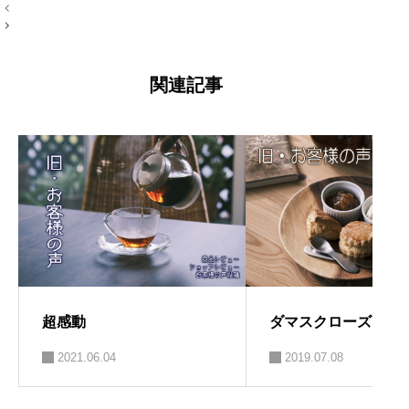
投
ログが好き。 →プロフィール左端のアイ
稿
コン
ナ
ビ
ゲ
ー
関連記事
シ
ョ
ン
超感動
ダマスクローズ
2021.06.04
2019.07.08