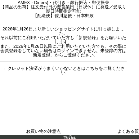
AMEX・Diners)・代引き・銀行振込・郵便振替
o
o
ュラルティ
10000円ギフ
【商品の出荷】注文受付日の翌営業日（日祝休）に発送／受取り
期日時間指定可能
r
r
ー）
ト
【配送便】佐川急便・日本郵政
:
:
フレーバーテ
選べるギフト
2026年1月26日より新しいショッピングサイトに引っ越しまし
ィー
カスタムオー
た。
セット商品
ダーギフト
それ以前にご利用いただいていた方も「新規登録」をお願いいた
します。
また、2026年1月26日以降にご利用いただいた方でも、その際に
会員登録をしていない場合はログインできません。未登録の方は
「新規登録」からご登録ください。
→
クレジット決済がうまくいかないときはこちらをご覧くださ
い
買い物のお手続きで
ショッピングに関する
迷ったらご覧ください
した
お買い物の注意点
よくある質