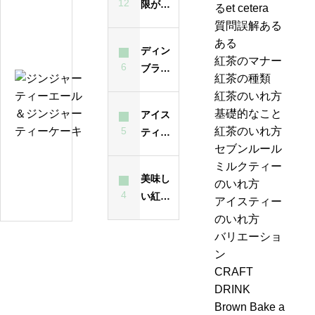
12
限が過
るet cetera
テ
ぎた紅
質問誤解ある
ィ
茶は飲
ある
ー
ディン
んでも
紅茶のマナー
バ
6
ブラと
大丈夫
紅茶の種類
ッ
は？ど
ジ
なの？
紅茶のいれ方
グ
んな紅
ン
味は？
基礎的なこと
アイス
の
茶？
ジ
5
紅茶のいれ方
ティー
い
ャ
セブンルール
が濁る
れ
ー
紅
ミルクティー
最大の
方
テ
美味し
茶
のいれ方
原因
は
ィ
4
い紅茶
の
アイスティー
昔
ー
のいれ
ジ
のいれ方
も
エ
方・セ
ャ
バリエーショ
今
ー
ブンル
ン
ン
も
ル
ール７-
ピ
CRAFT
変
＆
2「茶葉
ン
DRINK
わ
ジ
を濾し
グ、
Brown Bake a
ら