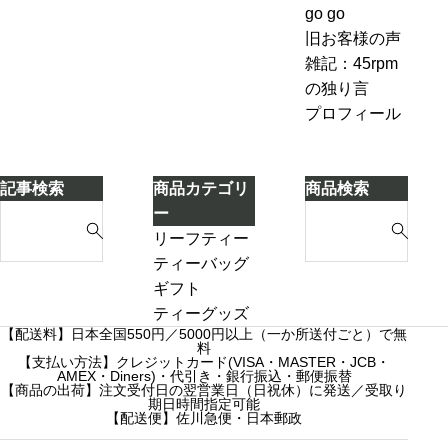
ン
ながら
お
go go
な
ジ
別のテ
も
旧お客様の声
い
ャ
ィーポ
し
雑記：45rpm
ー
ットに
ろ
の独り言
テ
紅茶を
い
プロフィール
ィ
移し替
こ
ー
える」
と
ケ
に
記事検索
商品カテゴリ
商品検索
ー
気
S
S
ー
キ
づ
e
e
リーフティー
き
a
a
ダージリンシ
ティーバッグ
ま
r
r
ーズンティー
ギフト
し
c
c
販売中
プチギフト
ティーグッズ
た
【配送料】日本全国550円／5000円以上（一か所送付ごと）で無
h
h
売り切れ
3000円ギフト
料
f
【支払い方法】クレジットカード(VISA・MASTER・JCB・
f
産地茶（ナチ
5000円ギフト
AMEX・Diners)・代引き・銀行振込・郵便振替
o
o
ュラルティ
10000円ギフ
【商品の出荷】注文受付日の翌営業日（日祝休）に発送／受取り
期日時間指定可能
r
r
ー）
ト
【配送便】佐川急便・日本郵政
:
:
フレーバーテ
選べるギフト