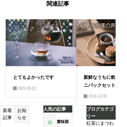
ー
関連記事
シ
ョ
ン
とてもよかったです
新鮮なうちに飲みき
ニパックセットがと
2022.05.21
難いです。
2016.12.05
人気の記事
ブログカテゴ
お知
新着
リー
らせ
記事
賞味期
紅茶にまつわ