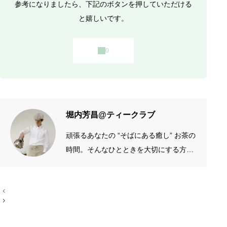
参考になりましたら、下記のボタンを押していただける
と嬉しいです。
堀内芳昌@ティークラブ
頑張るあなたの “そばにある癒し” お茶の
時間。そんなひとときを大切にする方の
お手伝いをしたいです。質がよくシンプ
ルなものを長く愛したい。手作りやアナ
投
ログが好き。 →プロフィール左端のアイ
稿
コン
ナ
ビ
ゲ