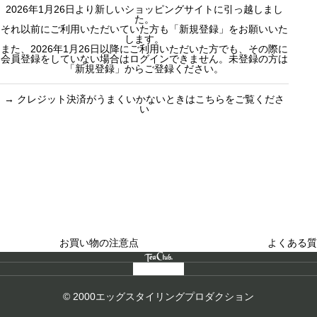
2026年1月26日より新しいショッピングサイトに引っ越しまし
ィー
カスタムオー
た。
セット商品
ダーギフト
それ以前にご利用いただいていた方も「新規登録」をお願いいた
します。
また、2026年1月26日以降にご利用いただいた方でも、その際に
会員登録をしていない場合はログインできません。未登録の方は
「新規登録」からご登録ください。
→
クレジット決済がうまくいかないときはこちらをご覧くださ
い
買い物のお手続きで
ショッピングに関する
迷ったらご覧ください
した
お買い物の注意点
よくある質
© 2000エッグスタイリングプロダクション