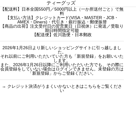
し
c
c
販売中
プチギフト
ティーグッズ
た
【配送料】日本全国550円／5000円以上（一か所送付ごと）で無
h
h
売り切れ
3000円ギフト
料
f
【支払い方法】クレジットカード(VISA・MASTER・JCB・
f
産地茶（ナチ
5000円ギフト
AMEX・Diners)・代引き・銀行振込・郵便振替
o
o
ュラルティ
10000円ギフ
【商品の出荷】注文受付日の翌営業日（日祝休）に発送／受取り
期日時間指定可能
r
r
ー）
ト
【配送便】佐川急便・日本郵政
:
:
フレーバーテ
選べるギフト
2026年1月26日より新しいショッピングサイトに引っ越しまし
ィー
カスタムオー
た。
セット商品
ダーギフト
それ以前にご利用いただいていた方も「新規登録」をお願いいた
します。
また、2026年1月26日以降にご利用いただいた方でも、その際に
会員登録をしていない場合はログインできません。未登録の方は
「新規登録」からご登録ください。
→
クレジット決済がうまくいかないときはこちらをご覧くださ
い
買い物のお手続きで
ショッピングに関する
迷ったらご覧ください
した