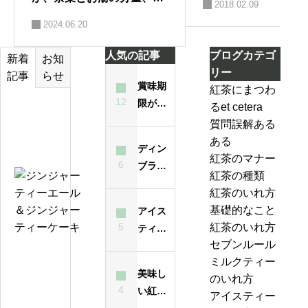
2018.02.09
らし時間の目安はとっても
2024.06.20
ありがたい
人気の記事
ブログカテゴ
お知
新着
リー
らせ
記事
賞味期
紅茶にまつわ
12
限が過
るet cetera
テ
ぎた紅
質問誤解ある
ィ
茶は飲
ある
ー
ディン
んでも
紅茶のマナー
バ
6
ブラと
大丈夫
紅茶の種類
ッ
は？ど
ジ
なの？
紅茶のいれ方
グ
んな紅
ン
味は？
基礎的なこと
アイス
の
茶？
ジ
5
紅茶のいれ方
ティー
い
ャ
セブンルール
が濁る
れ
ー
紅
ミルクティー
最大の
方
テ
美味し
茶
のいれ方
原因
は
ィ
4
い紅茶
の
アイスティー
昔
ー
のいれ