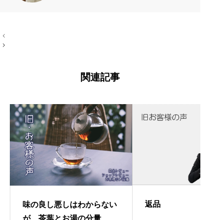
お手伝いをしたいです。質がよくシンプ
ルなものを長く愛したい。手作りやアナ
投
ログが好き。 →プロフィール左端のアイ
稿
コン
ナ
ビ
ゲ
ー
関連記事
シ
ョ
ン
返品
味の良し悪しはわからない
が、茶葉とお湯の分量、蒸