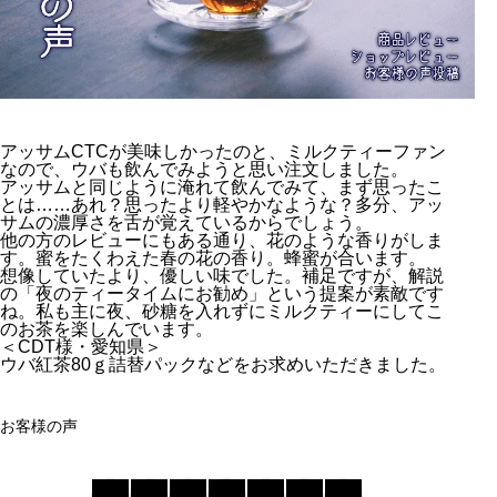
アッサムCTCが美味しかったのと、ミルクティーファン
なので、ウバも飲んでみようと思い注文しました。
アッサムと同じように淹れて飲んでみて、まず思ったこ
とは……あれ？思ったより軽やかなような？多分、アッ
サムの濃厚さを舌が覚えているからでしょう。
他の方のレビューにもある通り、花のような香りがしま
す。蜜をたくわえた春の花の香り。蜂蜜が合います。
想像していたより、優しい味でした。補足ですが、解説
の「夜のティータイムにお勧め」という提案が素敵です
ね。私も主に夜、砂糖を入れずにミルクティーにしてこ
のお茶を楽しんでいます。
＜CDT様・愛知県＞
ウバ紅茶80ｇ詰替パックなどをお求めいただきました。
お客様の声