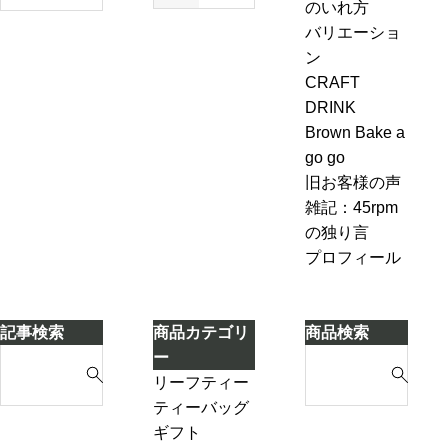
ジ
のいれ方
も
エ
方・セ
ャ
バリエーショ
今
ー
ブンル
ン
ン
も
ル
ール７-
ピ
CRAFT
変
＆
2「茶葉
ン
DRINK
わ
ジ
を濾し
グ、
Brown Bake a
ら
ン
ながら
お
go go
な
ジ
別のテ
も
旧お客様の声
い
ャ
ィーポ
し
雑記：45rpm
ー
ットに
ろ
の独り言
テ
紅茶を
い
プロフィール
ィ
移し替
こ
ー
える」
と
ケ
に
記事検索
商品カテゴリ
商品検索
ー
気
S
S
ー
キ
づ
e
e
リーフティー
き
a
a
ダージリンシ
ティーバッグ
ま
r
r
ーズンティー
ギフト