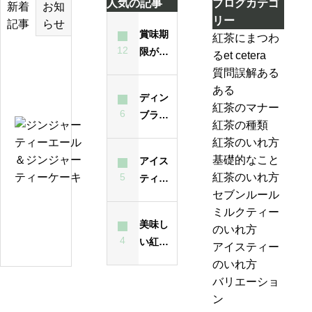
人気の記事
ブログカテゴ
お知
新着
リー
らせ
記事
賞味期
紅茶にまつわ
12
限が過
るet cetera
テ
ぎた紅
質問誤解ある
ィ
茶は飲
ある
ー
ディン
んでも
紅茶のマナー
バ
6
ブラと
大丈夫
紅茶の種類
ッ
は？ど
ジ
なの？
紅茶のいれ方
グ
んな紅
ン
味は？
基礎的なこと
アイス
の
茶？
ジ
5
紅茶のいれ方
ティー
い
ャ
セブンルール
が濁る
れ
ー
紅
ミルクティー
最大の
方
テ
美味し
茶
のいれ方
原因
は
ィ
4
い紅茶
の
アイスティー
昔
ー
のいれ
ジ
のいれ方
も
エ
方・セ
ャ
バリエーショ
今
ー
ブンル
ン
ン
も
ル
ール７-