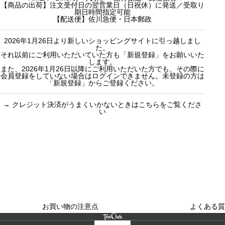
o
o
ュラルティ
10000円ギフ
【商品の出荷】注文受付日の翌営業日（日祝休）に発送／受取り
期日時間指定可能
r
r
ー）
ト
【配送便】佐川急便・日本郵政
:
:
フレーバーテ
選べるギフト
2026年1月26日より新しいショッピングサイトに引っ越しまし
ィー
カスタムオー
た。
セット商品
ダーギフト
それ以前にご利用いただいていた方も「新規登録」をお願いいた
します。
また、2026年1月26日以降にご利用いただいた方でも、その際に
会員登録をしていない場合はログインできません。未登録の方は
「新規登録」からご登録ください。
→
クレジット決済がうまくいかないときはこちらをご覧くださ
い
買い物のお手続きで
ショッピングに関する
迷ったらご覧ください
した
お買い物の注意点
よくある質