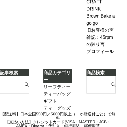
ピ
CRAFT
変
＆
2「茶葉
ン
DRINK
わ
ジ
を濾し
グ、
Brown Bake a
ら
ン
ながら
お
go go
な
ジ
別のテ
も
旧お客様の声
い
ャ
ィーポ
し
雑記：45rpm
ー
ットに
ろ
の独り言
テ
紅茶を
い
プロフィール
ィ
移し替
こ
ー
える」
と
ケ
に
記事検索
商品カテゴリ
商品検索
ー
気
S
S
ー
キ
づ
e
e
リーフティー
き
a
a
ダージリンシ
ティーバッグ
ま
r
r
ーズンティー
ギフト
し
c
c
販売中
プチギフト
ティーグッズ
た
【配送料】日本全国550円／5000円以上（一か所送付ごと）で無
h
h
売り切れ
3000円ギフト
料
f
【支払い方法】クレジットカード(VISA・MASTER・JCB・
f
産地茶（ナチ
5000円ギフト
AMEX・Diners)・代引き・銀行振込・郵便振替