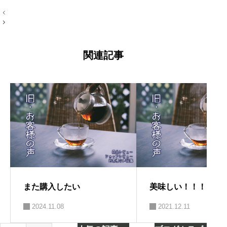
投
ログが好き。 →プロフィール左端のアイ
稿
コン
ナ
ビ
ゲ
ー
関連記事
シ
ョ
ン
また購入したい
美味しい！！！
2024.11.08
2021.12.11