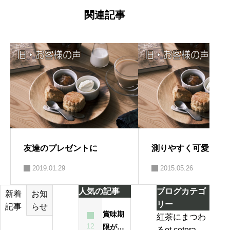
ゲ
ー
関連記事
シ
ョ
ン
友達のプレゼントに
測りやすく可愛い
2019.01.29
2015.05.26
人気の記事
ブログカテゴ
お知
新着
リー
らせ
記事
賞味期
紅茶にまつわ
12
限が過
るet cetera