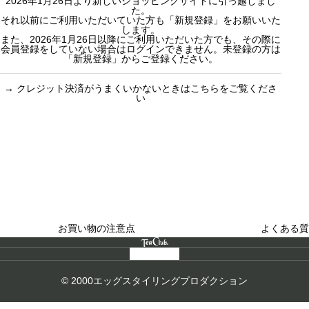
2026年1月26日より新しいショッピングサイトに引っ越しまし
ィー
カスタムオー
た。
セット商品
ダーギフト
それ以前にご利用いただいていた方も「新規登録」をお願いいた
します。
また、2026年1月26日以降にご利用いただいた方でも、その際に
会員登録をしていない場合はログインできません。未登録の方は
「新規登録」からご登録ください。
→
クレジット決済がうまくいかないときはこちらをご覧くださ
い
買い物のお手続きで
ショッピングに関する
迷ったらご覧ください
した
お買い物の注意点
よくある質
© 2000エッグスタイリングプロダクション