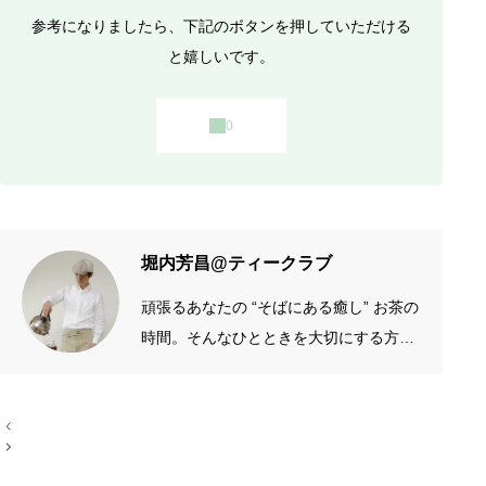
参考になりましたら、下記のボタンを押していただける
と嬉しいです。
堀内芳昌@ティークラブ
頑張るあなたの “そばにある癒し” お茶の
時間。そんなひとときを大切にする方の
お手伝いをしたいです。質がよくシンプ
ルなものを長く愛したい。手作りやアナ
投
ログが好き。 →プロフィール左端のアイ
稿
コン
ナ
ビ