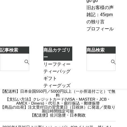
go go
な
ジ
別のテ
も
旧お客様の声
い
ャ
ィーポ
し
雑記：45rpm
ー
ットに
ろ
の独り言
テ
紅茶を
い
プロフィール
ィ
移し替
こ
ー
える」
と
ケ
に
記事検索
商品カテゴリ
商品検索
ー
気
S
S
ー
キ
づ
e
e
リーフティー
き
a
a
ダージリンシ
ティーバッグ
ま
r
r
ーズンティー
ギフト
し
c
c
販売中
プチギフト
ティーグッズ
た
【配送料】日本全国550円／5000円以上（一か所送付ごと）で無
h
h
売り切れ
3000円ギフト
料
f
【支払い方法】クレジットカード(VISA・MASTER・JCB・
f
産地茶（ナチ
5000円ギフト
AMEX・Diners)・代引き・銀行振込・郵便振替
o
o
ュラルティ
10000円ギフ
【商品の出荷】注文受付日の翌営業日（日祝休）に発送／受取り
期日時間指定可能
r
r
ー）
ト
【配送便】佐川急便・日本郵政
:
:
フレーバーテ
選べるギフト