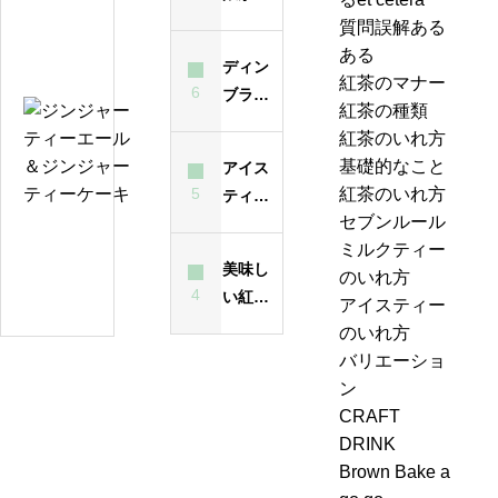
テ
ぎた紅
質問誤解ある
ィ
茶は飲
ある
ー
ディン
んでも
紅茶のマナー
バ
6
ブラと
大丈夫
紅茶の種類
ッ
は？ど
ジ
なの？
紅茶のいれ方
グ
んな紅
ン
味は？
基礎的なこと
アイス
の
茶？
ジ
5
紅茶のいれ方
ティー
い
ャ
セブンルール
が濁る
れ
ー
紅
ミルクティー
最大の
方
テ
美味し
茶
のいれ方
原因
は
ィ
4
い紅茶
の
アイスティー
昔
ー
のいれ
ジ
のいれ方
も
エ
方・セ
ャ
バリエーショ
今
ー
ブンル
ン
ン
も
ル
ール７-
ピ
CRAFT
変
＆
2「茶葉
ン
DRINK
わ
ジ
を濾し
グ、
Brown Bake a
ら
ン
ながら
お