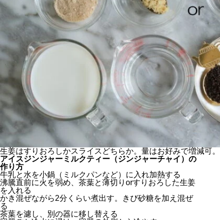
生姜はすりおろしかスライスどちらか。量はお好みで増減可。
アイスジンジャーミルクティー（ジンジャーチャイ）の
作り方
牛乳と水を小鍋（ミルクパンなど）に入れ加熱する
沸騰直前に火を弱め、茶葉と薄切りorすりおろした生姜
を入れる
かき混ぜながら2分くらい煮出す。きび砂糖を加え混ぜ
る
茶葉を濾し、別の器に移し替える