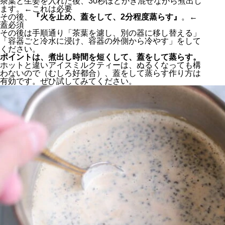
茶葉と生姜を入れた後、30秒ほどかき混ぜながら煮出し
ます。←これは必要
その後、
『火を止め、蓋をして、2分程度蒸らす』
。←
蓋必須
その後は手順通り「茶葉を濾し、別の器に移し替える」
「容器ごと冷水に浸け、容器の外側から冷やす」をして
ください。
ポイントは、煮出し時間を短くして、蓋をして蒸らす。
ホットと違いアイスミルクティーは、ぬるくなっても構
わないので（むしろ好都合）、蓋をして蒸らす作り方は
有効です。ぜひ試してみてください。