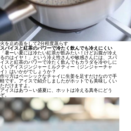
火を止め蓋をして2分程度蒸らす
スパイスと紅茶のパワーで冷たく飲んでも冷えにくい
「暑ーい夏には冷たい紅茶が飲みたい！けどお腹が冷え
るのはイヤ！」という冷え性さんや敏感さんには、スパ
イスと紅茶のパワーで冷たく飲んでもカラダを冷やしに
くいアイスジンジャーミルクティー（ジンジャーチャ
イ）はいかがでしょうか？
作り方はベーシックなチャイに生姜を足すだけなので手
軽です。アイスで紹介しましたがホットでも美味しくい
ただけますよ。
アイスはあつ～い盛夏に、ホットは冷える真冬にどう
ぞ。