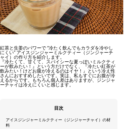
紅茶と生姜のパワーで “冷たく飲んでもカラダを冷やし
にくい” アイスジンジャーミルクティー（ジンジャーチ
ャイ）の作り方を紹介します。
『冷たくて、甘くて、スパイシーな夏っぽいミルクティ
ーが飲みたい！』という方だけでなく、『冷たい紅茶が
飲みたい！けどお腹が冷えるのはイヤ！』という冷え性
さんにおすすめしたいです。実は、私もすぐにお腹が冷
えるからです。もちろん個人差はありますが、ジンジャ
ーチャイは冷えにくいと感じます。
目次
アイスジンジャーミルクティー（ジンジャーチャイ）の材
料