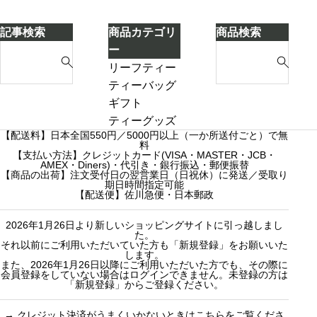
ー
える」
と
ケ
に
記事検索
商品カテゴリ
商品検索
ー
気
S
S
ー
キ
づ
e
e
リーフティー
き
a
a
ダージリンシ
ティーバッグ
ま
r
r
ーズンティー
ギフト
し
c
c
販売中
プチギフト
ティーグッズ
た
【配送料】日本全国550円／5000円以上（一か所送付ごと）で無
h
h
売り切れ
3000円ギフト
料
f
【支払い方法】クレジットカード(VISA・MASTER・JCB・
f
産地茶（ナチ
5000円ギフト
AMEX・Diners)・代引き・銀行振込・郵便振替
o
o
ュラルティ
10000円ギフ
【商品の出荷】注文受付日の翌営業日（日祝休）に発送／受取り
期日時間指定可能
r
r
ー）
ト
【配送便】佐川急便・日本郵政
:
:
フレーバーテ
選べるギフト
2026年1月26日より新しいショッピングサイトに引っ越しまし
ィー
カスタムオー
た。
セット商品
ダーギフト
それ以前にご利用いただいていた方も「新規登録」をお願いいた
します。
また、2026年1月26日以降にご利用いただいた方でも、その際に
会員登録をしていない場合はログインできません。未登録の方は
「新規登録」からご登録ください。
→
クレジット決済がうまくいかないときはこちらをご覧くださ