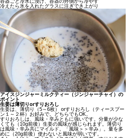
容器ごと冷水に浸け、容器の外側から冷やす
冷えたら氷を入れたグラスに注ぎでき上がり
アイスジンジャーミルクティー（ジンジャーチャイ）の
ポイント
生姜は薄切りorすりおろし
生姜は、薄切り（5～6枚） orすりおろし（ティースプー
ン１～２杯）お好みで。どちらでもOK。
すりおろしは、風味・辛みともに強いです。分量が少な
くても（10g前後）生姜の風味が感じられます。薄切り
は風味・辛み共にマイルド。「風味＞＞辛み」。量を多
めに（20g前後）使わないと風味が弱いです。