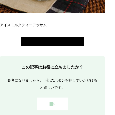
アイスミルクティー
アッサム
この記事はお役に立ちましたか？
アイスジンジャーミルクティー（ジンジャーチ
参考になりましたら、下記のボタンを押していただける
の材料
と嬉しいです。
アイスジンジャーミルクティー（ジンジャーチ
の作り方
アイスジンジャーミルクティー（ジンジャーチ
のポイント
生姜は薄切りorすりおろし