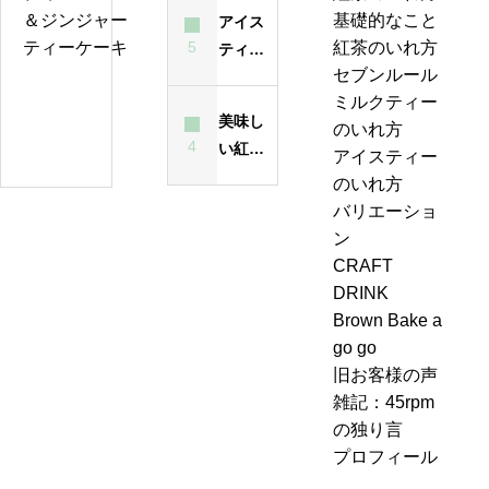
んな紅
ン
味は？
基礎的なこと
アイス
の
茶？
ジ
5
紅茶のいれ方
ティー
い
ャ
セブンルール
が濁る
れ
ー
紅
ミルクティー
最大の
方
テ
美味し
茶
のいれ方
原因
は
ィ
4
い紅茶
の
アイスティー
昔
ー
のいれ
ジ
のいれ方
も
エ
方・セ
ャ
バリエーショ
今
ー
ブンル
ン
ン
も
ル
ール７-
ピ
CRAFT
変
＆
2「茶葉
ン
DRINK
わ
ジ
を濾し
グ、
Brown Bake a
ら
ン
ながら
お
go go
な
ジ
別のテ
も
旧お客様の声
い
ャ
ィーポ
し
雑記：45rpm
ー
ットに
ろ
の独り言
テ
紅茶を
い
プロフィール
ィ
移し替
こ