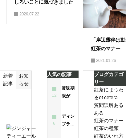
しろいことに気づきました
2026.07.22
「岸辺露伴は動かな
紅茶のマナー
2021.01.26
人気の記事
ブログカテゴ
お知
新着
リー
らせ
記事
賞味期
紅茶にまつわ
12
限が過
るet cetera
テ
ぎた紅
質問誤解ある
ィ
茶は飲
ある
ー
ディン
んでも
紅茶のマナー
バ
6
ブラと
大丈夫
紅茶の種類
ッ
は？ど
ジ
なの？
紅茶のいれ方
グ