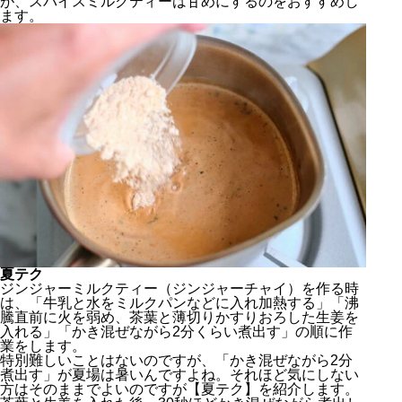
が、スパイスミルクティーは甘めにするのをおすすめし
ます。
夏テク
ジンジャーミルクティー（ジンジャーチャイ）を作る時
は、「牛乳と水をミルクパンなどに入れ加熱する」「沸
騰直前に火を弱め、茶葉と薄切りかすりおろした生姜を
入れる」「かき混ぜながら2分くらい煮出す」の順に作
業をします。
特別難しいことはないのですが、「かき混ぜながら2分
煮出す」が夏場は暑いんですよね。それほど気にしない
方はそのままでよいのですが【夏テク】を紹介します。