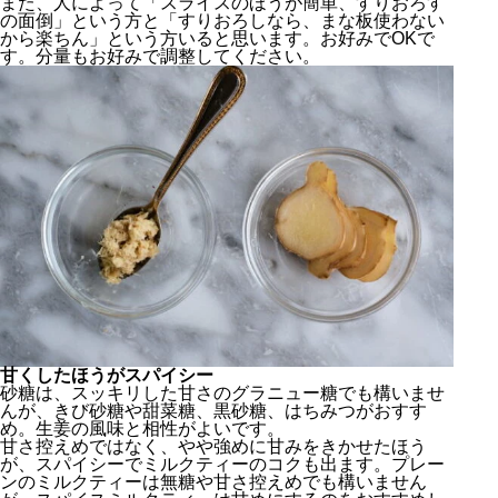
また、人によって「スライスのほうが簡単、すりおろす
の面倒」という方と「すりおろしなら、まな板使わない
から楽ちん」という方いると思います。お好みでOKで
す。分量もお好みで調整してください。
甘くしたほうがスパイシー
砂糖は、スッキリした甘さのグラニュー糖でも構いませ
んが、きび砂糖や甜菜糖、黒砂糖、はちみつがおすす
め。生姜の風味と相性がよいです。
甘さ控えめではなく、やや強めに甘みをきかせたほう
が、スパイシーでミルクティーのコクも出ます。プレー
ンのミルクティーは無糖や甘さ控えめでも構いません