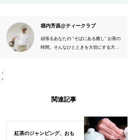
甘くしたほうがスパイシー
夏テク
スパイスと紅茶のパワーで冷たく飲んでも冷え
堀内芳昌@ティークラブ
頑張るあなたの “そばにある癒し” お茶の
時間。そんなひとときを大切にする方の
お手伝いをしたいです。質がよくシンプ
ルなものを長く愛したい。手作りやアナ
投
ログが好き。 →プロフィール左端のアイ
稿
コン
ナ
ビ
ゲ
ー
関連記事
シ
ョ
ン
紅茶のジャンピング、おも