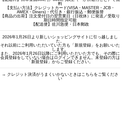
h
h
売り切れ
3000円ギフト
料
f
【支払い方法】クレジットカード(VISA・MASTER・JCB・
f
産地茶（ナチ
5000円ギフト
AMEX・Diners)・代引き・銀行振込・郵便振替
o
o
ュラルティ
10000円ギフ
【商品の出荷】注文受付日の翌営業日（日祝休）に発送／受取り
期日時間指定可能
r
r
ー）
ト
【配送便】佐川急便・日本郵政
:
:
フレーバーテ
選べるギフト
2026年1月26日より新しいショッピングサイトに引っ越しまし
ィー
カスタムオー
た。
セット商品
ダーギフト
それ以前にご利用いただいていた方も「新規登録」をお願いいた
します。
また、2026年1月26日以降にご利用いただいた方でも、その際に
会員登録をしていない場合はログインできません。未登録の方は
「新規登録」からご登録ください。
→
クレジット決済がうまくいかないときはこちらをご覧くださ
い
買い物のお手続きで
ショッピングに関する
迷ったらご覧ください
した