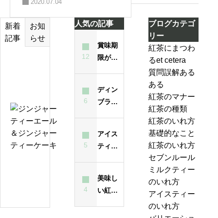
2020.07.04
人気の記事
ブログカテゴ
お知
新着
リー
らせ
記事
賞味期
紅茶にまつわ
12
限が過
るet cetera
テ
ぎた紅
質問誤解ある
ィ
茶は飲
ある
ー
ディン
んでも
紅茶のマナー
バ
6
ブラと
大丈夫
紅茶の種類
ッ
は？ど
ジ
なの？
紅茶のいれ方
グ
んな紅
ン
味は？
基礎的なこと
アイス
の
茶？
ジ
5
紅茶のいれ方
ティー
い
ャ
セブンルール
が濁る
れ
ー
紅
ミルクティー
最大の
方
テ
美味し
茶
のいれ方
原因
は
ィ
4
い紅茶
の
アイスティー
昔
ー
のいれ
ジ
のいれ方
も
エ
方・セ
ャ