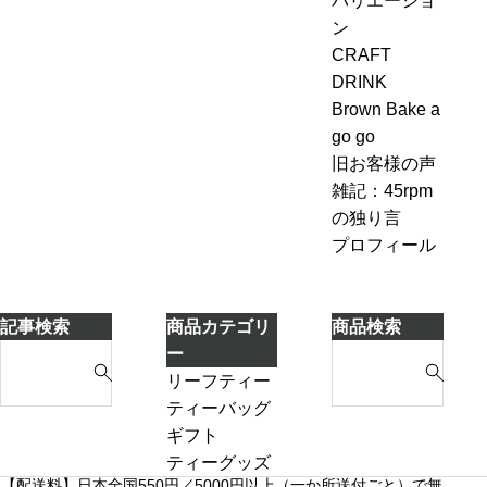
バリエーショ
今
ー
ブンル
ン
ン
も
ル
ール７-
ピ
CRAFT
変
＆
2「茶葉
ン
DRINK
わ
ジ
を濾し
グ、
Brown Bake a
ら
ン
ながら
お
go go
な
ジ
別のテ
も
旧お客様の声
い
ャ
ィーポ
し
雑記：45rpm
ー
ットに
ろ
の独り言
テ
紅茶を
い
プロフィール
ィ
移し替
こ
ー
える」
と
ケ
に
記事検索
商品カテゴリ
商品検索
ー
気
S
S
ー
キ
づ
e
e
リーフティー
き
a
a
ダージリンシ
ティーバッグ
ま
r
r
ーズンティー
ギフト
し
c
c
販売中
プチギフト
ティーグッズ
た
【配送料】日本全国550円／5000円以上（一か所送付ごと）で無