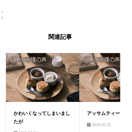
ルなものを長く愛したい。手作りやアナ
投
ログが好き。 →プロフィール左端のアイ
稿
コン
ナ
ビ
ゲ
ー
関連記事
シ
ョ
ン
かわいくなってしまいまし
アッサムティー
たが
2019.02.22