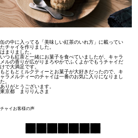
缶の中に入ってる「美味しい紅茶のいれ方」に載ってい
たチャイを作りました。
はまりました。
いつも紅茶と一緒にお菓子を食べていましたが、キャラ
メルの香りが広がりまろやかでふくよかでもうチャイだ
けで大満足です。
もともとミルクティーとお菓子が大好きだったので、キ
ャラメルティーのチャイは一番のお気に入りになりまし
た。
ありがとうございます。
東京都 まりりんさま
チャイ
お客様の声