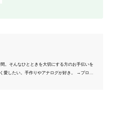
f
o
r
:
の時間。そんなひとときを大切にする方のお手伝いを
く愛したい。手作りやアナログが好き。 →プロフ