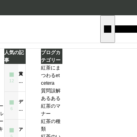
人気の記
ブログカ
事
テゴリー
紅茶にま
賞
つわるet
テ
12
味
cetera
ィ
期
質問誤解
ー
限
あるある
バ
デ
が
紅茶のマ
ッ
6
ィ
ジ
過
ナー
グ
ン
ン
ぎ
紅茶の種
の
ブ
ジ
た
類
ア
い
ラ
ャ
紅
5
紅茶のい
イ