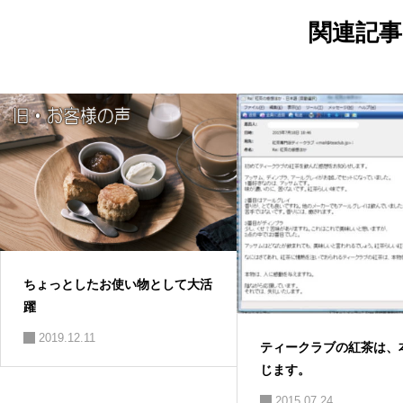
シ
ョ
関連記事
ン
ちょっとしたお使い物として大活
躍
2019.12.11
ティークラブの紅茶は、
じます。
2015.07.24