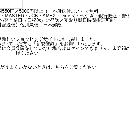
550円／5000円以上（一か所送付ごと）で無料
MASTER・JCB・AMEX・Diners)・代引き・銀行振込・郵
の翌営業日（日祝休）に発送／受取り期日時間指定可能
【配送便】佐川急便・日本郵政
日より新しいショッピングサイトに引っ越しました。
だいていた方も「新規登録」をお願いいたします。
その際に会員登録をしていない場合はログインできません。未登録
録ください。
がうまくいかないときはこちらをご覧ください
グに関する質問をまとめまし
人気商品
た