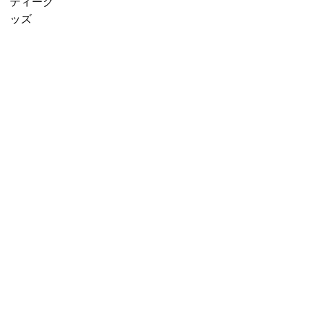
f
販売中
プチギフ
ティーグ
に
o
売り切れ
ト
ッズ
紅
r
産地茶
3000円ギ
茶
:
（ナチュ
フト
を
ラルティ
5000円ギ
移
ー）
フト
し
フレーバ
10000円
替
ーティー
ギフト
え
セット商
選べるギ
る」
品
フト
カスタム
オーダー
ギフト