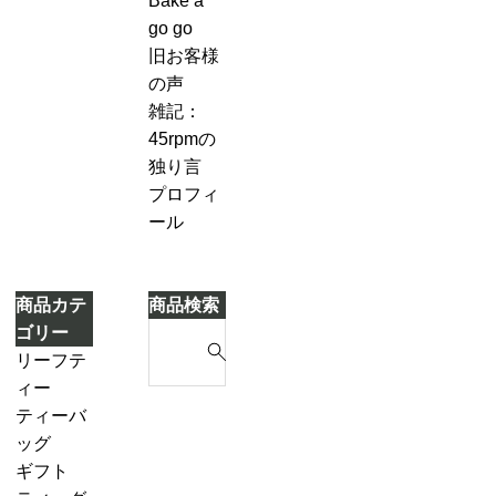
Bake a
キ
７-
づ
go go
2
き
旧お客様
「茶
ま
の声
葉
し
雑記：
を
た
45rpmの
濾
独り言
し
プロフィ
な
ール
が
ら
別
商品カテ
商品検索
の
S
ゴリー
テ
e
リーフテ
ィ
a
ィー
ー
r
ダージリ
ティーバ
ポ
c
ンシーズ
ッグ
ッ
h
ンティー
ギフト
ト