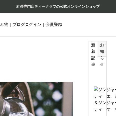
紅茶専門店ティークラブの公式オンラインショップ
み物｜ブログ
ログイン｜会員登録
新
お
着
知
記
ら
事
せ