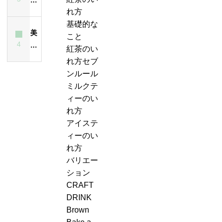
れ
と
ー
紅
茶
れ方
ス
方
は？
テ
茶
は
基礎的な
テ
は
ど
ィ
美
の
飲
こと
ィ
昔
ん
ー
4
味
ジ
ん
紅茶のい
ー
も
な
エ
し
ャ
で
れ方セブ
が
今
紅
ー
い
ン
も
ンルール
濁
も
茶？
ル
紅
ピ
大
ミルクテ
る
変
＆
茶
ン
丈
ィーのい
最
わ
ジ
の
グ、
夫
れ方
大
ら
ン
い
お
な
アイステ
の
な
ジ
れ
も
の？
ィーのい
原
い
ャ
方・
し
味
れ方
因
ー
セ
ろ
は？
バリエー
テ
ブ
い
ション
ィ
ン
こ
CRAFT
ー
ル
と
DRINK
ケ
ー
に
Brown
ー
ル
気