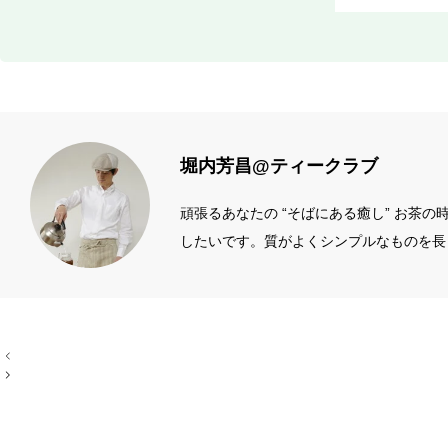
堀内芳昌@ティークラブ
頑張るあなたの “そばにある癒し” お茶
したいです。質がよくシンプルなものを長
ィール左端のアイコン
投
稿
ナ
ビ
ゲ
ー