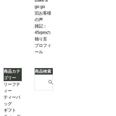
Bake a
キ
７-
づ
go go
2
き
旧お客様
「茶
ま
の声
葉
し
雑記：
を
た
45rpmの
濾
独り言
し
プロフィ
な
ール
が
ら
別
商品カテ
商品検索
の
S
ゴリー
テ
e
リーフテ
ィ
a
ィー
ー
r
ダージリ
ティーバ
ポ
c
ンシーズ
ッグ
ッ
h
ンティー
ギフト
ト