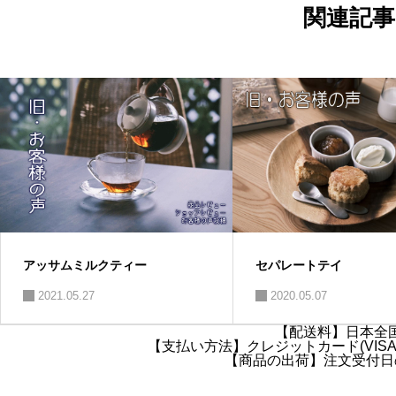
ョ
関連記事
ン
アッサムミルクティー
セパレートテイ
2021.05.27
2020.05.07
【配送料】日本全国
【支払い方法】クレジットカード(VISA・
【商品の出荷】注文受付日