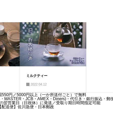
ミルクティー
2022.04.12
550円／5000円以上（一か所送付ごと）で無料
MASTER・JCB・AMEX・Diners)・代引き・銀行振込・郵
の翌営業日（日祝休）に発送／受取り期日時間指定可能
【配送便】佐川急便・日本郵政