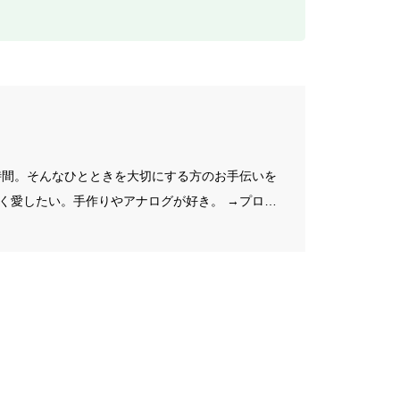
f
o
r
:
の時間。そんなひとときを大切にする方のお手伝いを
く愛したい。手作りやアナログが好き。 →プロフ