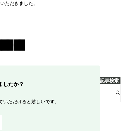
めいただきました。
記事検索
ましたか？
S
e
ていただけると嬉しいです。
a
r
c
h