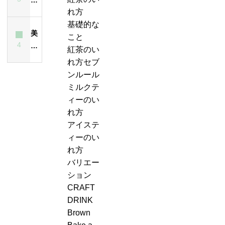
れ
と
ー
紅
茶
れ方
ス
方
は？
テ
茶
は
基礎的な
テ
は
ど
ィ
美
の
飲
こと
ィ
昔
ん
ー
4
味
ジ
ん
紅茶のい
ー
も
な
エ
し
ャ
で
れ方セブ
が
今
紅
ー
い
ン
も
ンルール
濁
も
茶？
ル
紅
ピ
大
ミルクテ
る
変
＆
茶
ン
丈
ィーのい
最
わ
ジ
の
グ、
夫
れ方
大
ら
ン
い
お
な
アイステ
の
な
ジ
れ
も
の？
ィーのい
原
い
ャ
方・
し
味
れ方
因
ー
セ
ろ
は？
バリエー
テ
ブ
い
ション
ィ
ン
こ
CRAFT
ー
ル
と
DRINK
ケ
ー
に
Brown
ー
ル
気