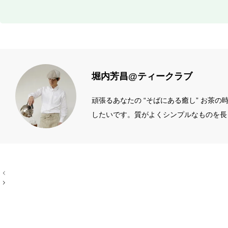
堀内芳昌@ティークラブ
頑張るあなたの “そばにある癒し” お茶
したいです。質がよくシンプルなものを長
ィール左端のアイコン
投
稿
ナ
ビ
ゲ
ー
シ