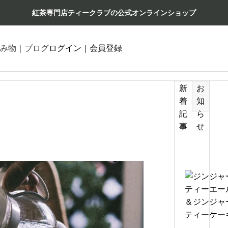
紅茶専門店ティークラブの公式オンラインショップ
み物｜ブログ
ログイン｜会員登録
新
お
着
知
記
ら
事
せ