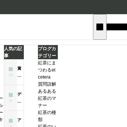
人気の記
ブログカ
事
テゴリー
紅茶にま
賞
つわるet
テ
12
味
cetera
ィ
期
質問誤解
ー
限
あるある
バ
デ
が
紅茶のマ
ッ
6
ィ
ジ
過
ナー
グ
ン
ン
ぎ
紅茶の種
の
ブ
ジ
た
類
ア
い
ラ
ャ
紅
5
紅茶のい
イ