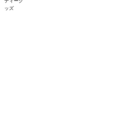
f
販売中
プチギフ
ティーグ
に
o
売り切れ
ト
ッズ
紅
r
産地茶
3000円ギ
茶
:
（ナチュ
フト
を
ラルティ
5000円ギ
移
ー）
フト
し
フレーバ
10000円
替
ーティー
ギフト
え
セット商
選べるギ
る」
品
フト
カスタム
オーダー
ギフト