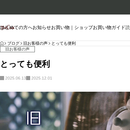
はじめての方へ
お知らせ
お買い物｜ショップ
お買い物ガイド
読
HOME
プロフィール
ブログ
旧お客様の声
とっても便利
旧お客様の声
とっても便利
2025.06.13
2025.12.01
自己紹介
2026.01.26
2026.06.20