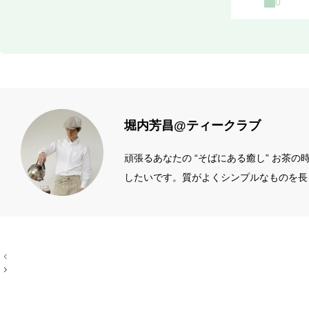
堀内芳昌@ティークラブ
頑張るあなたの “そばにある癒し” お茶
したいです。質がよくシンプルなものを長
ィール左端のアイコン
投
稿
ナ
ビ
ゲ