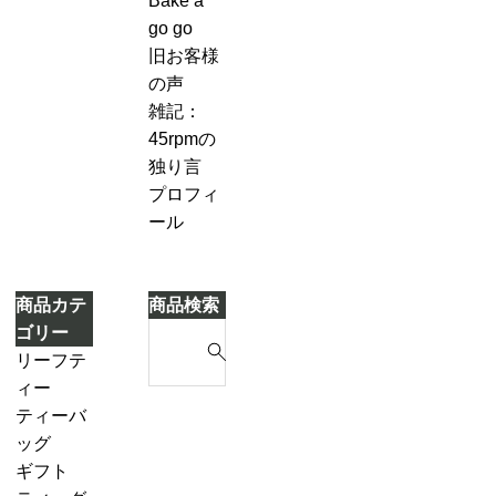
Bake a
キ
７-
づ
go go
2
き
旧お客様
「茶
ま
の声
葉
し
雑記：
を
た
45rpmの
濾
独り言
し
プロフィ
な
ール
が
ら
別
商品カテ
商品検索
の
S
ゴリー
テ
e
リーフテ
ィ
a
ィー
ー
r
ダージリ
ティーバ
ポ
c
ンシーズ
ッグ
ッ
h
ンティー
ギフト
ト