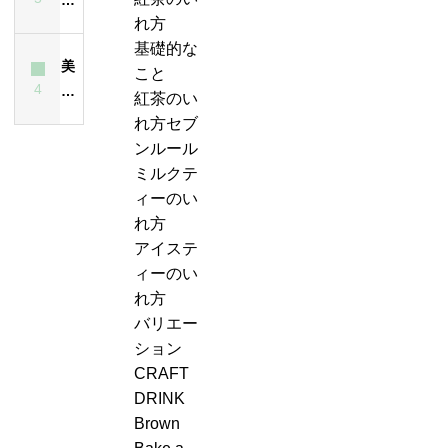
れ
と
ー
紅
茶
れ方
ス
方
は？
テ
茶
は
基礎的な
テ
は
ど
ィ
美
の
飲
こと
ィ
昔
ん
ー
4
味
ジ
ん
紅茶のい
ー
も
な
エ
し
ャ
で
れ方セブ
が
今
紅
ー
い
ン
も
ンルール
濁
も
茶？
ル
紅
ピ
大
ミルクテ
る
変
＆
茶
ン
丈
ィーのい
最
わ
ジ
の
グ、
夫
れ方
大
ら
ン
い
お
な
アイステ
の
な
ジ
れ
も
の？
ィーのい
原
い
ャ
方・
し
味
れ方
因
ー
セ
ろ
は？
バリエー
テ
ブ
い
ション
ィ
ン
こ
CRAFT
ー
ル
と
DRINK
ケ
ー
に
Brown
ー
ル
気