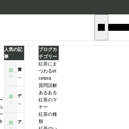
人気の記
ブログカ
事
テゴリー
紅茶にま
賞
つわるet
テ
12
味
cetera
ィ
期
質問誤解
ー
限
あるある
バ
デ
が
紅茶のマ
ッ
6
ィ
ジ
過
ナー
グ
ン
ン
ぎ
紅茶の種
の
ブ
ジ
た
類
ア
い
ラ
ャ
紅
5
紅茶のい
イ