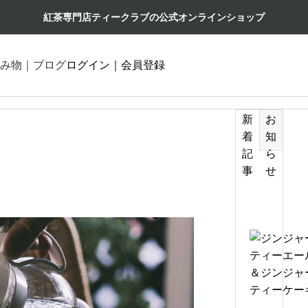
紅茶専門店ティークラブの公式オンラインショップ
み物｜ブログ
ログイン｜会員登録
新
お
着
知
記
ら
事
せ