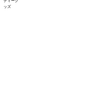
f
販売中
プチギフ
ティーグ
に
o
売り切れ
ト
ッズ
紅
r
産地茶
3000円ギ
茶
:
（ナチュ
フト
を
ラルティ
5000円ギ
移
ー）
フト
し
フレーバ
10000円
替
ーティー
ギフト
え
セット商
選べるギ
る」
品
フト
カスタム
オーダー
ギフト