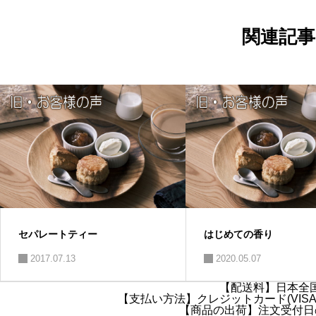
ー
シ
ョ
関連記事
ン
セパレートティー
はじめての香り
2017.07.13
2020.05.07
【配送料】日本全国
【支払い方法】クレジットカード(VISA・
【商品の出荷】注文受付日