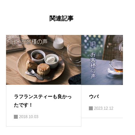
コン
ナ
ビ
ゲ
ー
関連記事
シ
ョ
ン
ラフランスティーも良かっ
ウバ
たです！
2023.12.12
2018.10.03