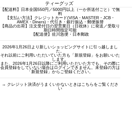
し
c
c
販売中
プチギフト
ティーグッズ
た
【配送料】日本全国550円／5000円以上（一か所送付ごと）で無
h
h
売り切れ
3000円ギフト
料
f
【支払い方法】クレジットカード(VISA・MASTER・JCB・
f
産地茶（ナチ
5000円ギフト
AMEX・Diners)・代引き・銀行振込・郵便振替
o
o
ュラルティ
10000円ギフ
【商品の出荷】注文受付日の翌営業日（日祝休）に発送／受取り
期日時間指定可能
r
r
ー）
ト
【配送便】佐川急便・日本郵政
:
:
フレーバーテ
選べるギフト
2026年1月26日より新しいショッピングサイトに引っ越しまし
ィー
カスタムオー
た。
セット商品
ダーギフト
それ以前にご利用いただいていた方も「新規登録」をお願いいた
します。
また、2026年1月26日以降にご利用いただいた方でも、その際に
会員登録をしていない場合はログインできません。未登録の方は
「新規登録」からご登録ください。
→
クレジット決済がうまくいかないときはこちらをご覧くださ
い
買い物のお手続きで
ショッピングに関する
迷ったらご覧ください
した