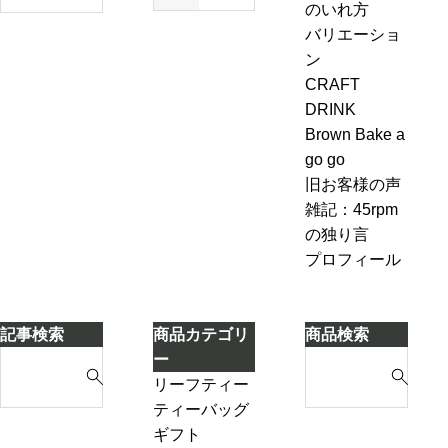
のいれ
ジ
のいれ方
も
エ
方・セ
ャ
バリエーショ
今
ー
ブンル
ン
ン
も
ル
ール７-
ピ
CRAFT
変
＆
2「茶葉
ン
DRINK
わ
ジ
を濾し
グ、
Brown Bake a
ら
ン
ながら
お
go go
な
ジ
別のテ
も
旧お客様の声
い
ャ
ィーポ
し
雑記：45rpm
ー
ットに
ろ
の独り言
テ
紅茶を
い
プロフィール
ィ
移し替
こ
ー
える」
と
ケ
に
記事検索
商品カテゴリ
商品検索
ー
気
S
S
ー
キ
づ
e
e
リーフティー
き
a
a
ダージリンシ
ティーバッグ
ま
r
r
ーズンティー
ギフト