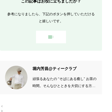
この記事はお役に立ちましたか？
参考になりましたら、下記のボタンを押していただける
と嬉しいです。
堀内芳昌@ティークラブ
頑張るあなたの “そばにある癒し” お茶の
時間。そんなひとときを大切にする方の
お手伝いをしたいです。質がよくシンプ
ルなものを長く愛したい。手作りやアナ
投
ログが好き。 →プロフィール左端のアイ
稿