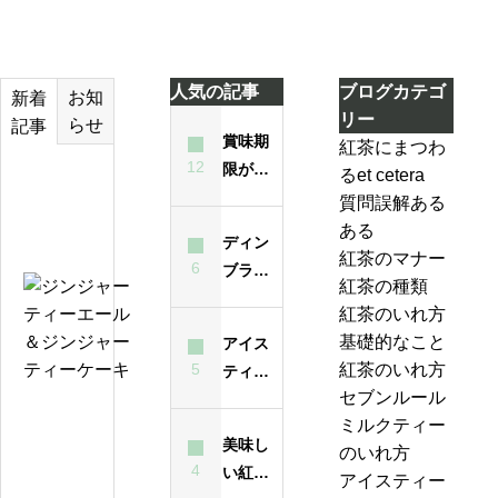
人気の記事
ブログカテゴ
お知
新着
リー
らせ
記事
賞味期
紅茶にまつわ
12
限が過
るet cetera
テ
ぎた紅
質問誤解ある
ィ
茶は飲
ある
ー
ディン
んでも
紅茶のマナー
バ
6
ブラと
大丈夫
紅茶の種類
ッ
は？ど
ジ
なの？
紅茶のいれ方
グ
んな紅
ン
味は？
基礎的なこと
アイス
の
茶？
ジ
5
紅茶のいれ方
ティー
い
ャ
セブンルール
が濁る
れ
ー
紅
ミルクティー
最大の
方
テ
美味し
茶
のいれ方
原因
は
ィ
4
い紅茶
の
アイスティー
昔
ー