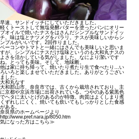
早速、サンドイッチにしていただきました。
軽くトーストして無塩発酵バターを塗ったパンにオリー
ブオイルで焼いたナスをはさんだシンプルなサンドイッ
チ。味は塩とナツメグをパラリ。ナスが美味しいからシ
ンプルがいいです。2回作りました。
ベーコンやトマトと一緒にはさんでも美味しいと思いま
すが、シンプルにナスだけ塩味というのも大和丸ナスの
よさを活かしている気がしました。なにより潔いです
ね。とっても美味。そして、地味断。
他は家に持ち帰って、焼いたり煮たり生で食べたり…い
ろいろと楽しませていただきました。ありがとうござい
ました。
大和丸なす
大和郡山市、奈良市では、古くから栽培されており、主
に京都や京浜市場に出荷されている。つやのある紫黒色
でヘタに太いとげのあるのが特徴。肉質はよくしまり煮
くずれしにくく、焼いても炊いてもしっかりとした食感
がある。
奈良県のホームページより
http://www.pref.nara.jp/8050.htm
気になった方はこちら≫
サンドイッチ