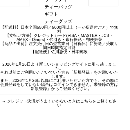
き
a
a
ダージリンシ
ティーバッグ
ま
r
r
ーズンティー
ギフト
し
c
c
販売中
プチギフト
ティーグッズ
た
【配送料】日本全国550円／5000円以上（一か所送付ごと）で無
h
h
売り切れ
3000円ギフト
料
f
【支払い方法】クレジットカード(VISA・MASTER・JCB・
f
産地茶（ナチ
5000円ギフト
AMEX・Diners)・代引き・銀行振込・郵便振替
o
o
ュラルティ
10000円ギフ
【商品の出荷】注文受付日の翌営業日（日祝休）に発送／受取り
期日時間指定可能
r
r
ー）
ト
【配送便】佐川急便・日本郵政
:
:
フレーバーテ
選べるギフト
2026年1月26日より新しいショッピングサイトに引っ越しまし
ィー
カスタムオー
た。
セット商品
ダーギフト
それ以前にご利用いただいていた方も「新規登録」をお願いいた
します。
また、2026年1月26日以降にご利用いただいた方でも、その際に
会員登録をしていない場合はログインできません。未登録の方は
「新規登録」からご登録ください。
→
クレジット決済がうまくいかないときはこちらをご覧くださ
い
買い物のお手続きで
ショッピングに関する
迷ったらご覧ください
した