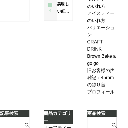
方
テ
美味し
茶
のいれ方
原因
は
ィ
4
い紅茶
の
アイスティー
昔
ー
のいれ
ジ
のいれ方
も
エ
方・セ
ャ
バリエーショ
今
ー
ブンル
ン
ン
も
ル
ール７-
ピ
CRAFT
変
＆
2「茶葉
ン
DRINK
わ
ジ
を濾し
グ、
Brown Bake a
ら
ン
ながら
お
go go
な
ジ
別のテ
も
旧お客様の声
い
ャ
ィーポ
し
雑記：45rpm
ー
ットに
ろ
の独り言
テ
紅茶を
い
プロフィール
ィ
移し替
こ
ー
える」
と
ケ
に
記事検索
商品カテゴリ
商品検索
ー
気
S
S
ー
キ
づ
e
e
リーフティー