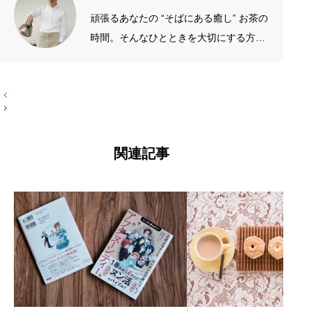
頑張るあなたの “そばにある癒し” お茶の
時間。そんなひとときを大切にする方の
お手伝いをしたいです。質がよくシンプ
ルなものを長く愛したい。手作りやアナ
投
ログが好き。 →プロフィール左端のアイ
稿
コン
ナ
ビ
ゲ
ー
関連記事
シ
ョ
ン