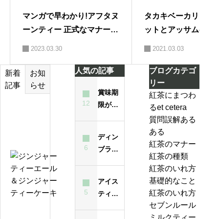
マンガで早わかり!アフタヌ
タカキベーカリーの
ーンティー 正式なマナーと
ットとアッサムのミ
ちょっぴりエレガンスが身
ィー
2023.03.30
2021.03.03
につく
人気の記事
ブログカテゴ
お知
新着
リー
らせ
記事
賞味期
紅茶にまつわ
12
限が過
るet cetera
テ
ぎた紅
質問誤解ある
ィ
茶は飲
ある
ー
ディン
んでも
紅茶のマナー
バ
6
ブラと
大丈夫
紅茶の種類
ッ
は？ど
ジ
なの？
紅茶のいれ方
グ
んな紅
ン
味は？
基礎的なこと
アイス
の
茶？
ジ
5
紅茶のいれ方
ティー
い
ャ
セブンルール
が濁る
れ
ー
紅
ミルクティー
最大の