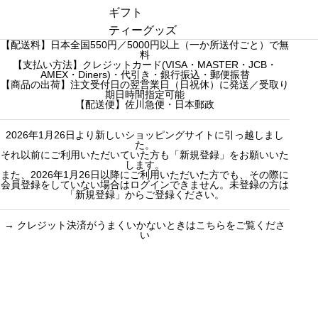
ま
r
r
ーズンティー
ギフト
し
c
c
販売中
プチギフト
ティーグッズ
た
【配送料】日本全国550円／5000円以上（一か所送付ごと）で無
h
h
売り切れ
3000円ギフト
料
f
【支払い方法】クレジットカード(VISA・MASTER・JCB・
f
産地茶（ナチ
5000円ギフト
AMEX・Diners)・代引き・銀行振込・郵便振替
o
o
ュラルティ
10000円ギフ
【商品の出荷】注文受付日の翌営業日（日祝休）に発送／受取り
期日時間指定可能
r
r
ー）
ト
【配送便】佐川急便・日本郵政
:
:
フレーバーテ
選べるギフト
2026年1月26日より新しいショッピングサイトに引っ越しまし
ィー
カスタムオー
た。
セット商品
ダーギフト
それ以前にご利用いただいていた方も「新規登録」をお願いいた
します。
また、2026年1月26日以降にご利用いただいた方でも、その際に
会員登録をしていない場合はログインできません。未登録の方は
「新規登録」からご登録ください。
→
クレジット決済がうまくいかないときはこちらをご覧くださ
い
買い物のお手続きで
ショッピングに関する
迷ったらご覧ください
した