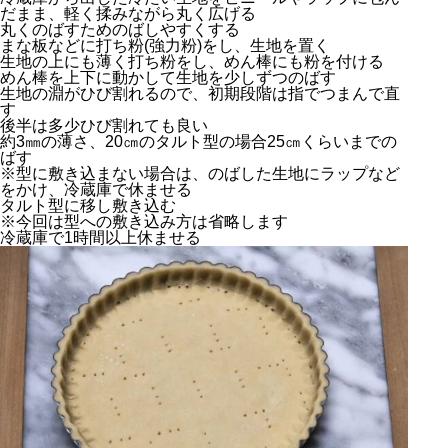
だまま、軽く揉みながら丸く広げる
丸くのばすためのばしやすくする
まな板などに打ち粉(強力粉)をし、生地を置く
生地の上にも薄く打ち粉をし、めん棒にも粉を付ける
めん棒を上下に動かして生地を少しずつのばす
生地の淵がひび割れるので、初期段階は指でつまんで直
す
後半は多少ひび割れても良い
約3㎜の薄さ、20㎝のタルト型の場合25㎝くらいまでの
ばす
※型に敷き込まない場合は、のばした生地にラップなど
をかけ、冷蔵庫で休ませる
タルト型に移し敷き込む
※今回は型への敷き込み方は省略します
冷蔵庫で1時間以上休ませる