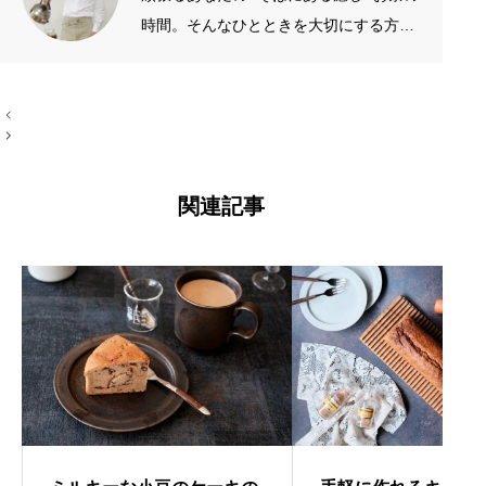
時間。そんなひとときを大切にする方の
お手伝いをしたいです。質がよくシンプ
ルなものを長く愛したい。手作りやアナ
投
ログが好き。 →プロフィール左端のアイ
稿
コン
ナ
ビ
ゲ
ー
関連記事
シ
ョ
ン