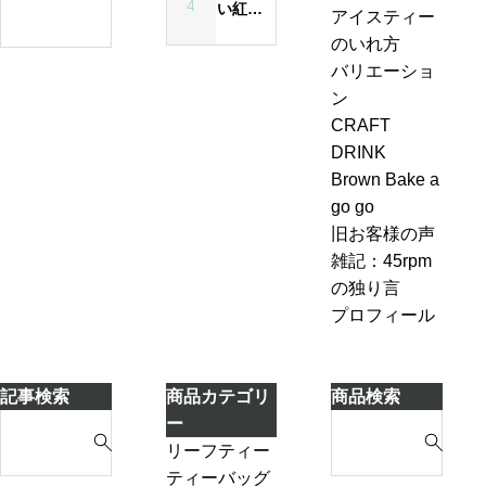
ィ
4
い紅茶
の
アイスティー
昔
ー
のいれ
ジ
のいれ方
も
エ
方・セ
ャ
バリエーショ
今
ー
ブンル
ン
ン
も
ル
ール７-
ピ
CRAFT
変
＆
2「茶葉
ン
DRINK
わ
ジ
を濾し
グ、
Brown Bake a
ら
ン
ながら
お
go go
な
ジ
別のテ
も
旧お客様の声
い
ャ
ィーポ
し
雑記：45rpm
ー
ットに
ろ
の独り言
テ
紅茶を
い
プロフィール
ィ
移し替
こ
ー
える」
と
ケ
に
記事検索
商品カテゴリ
商品検索
ー
気
S
S
ー
キ
づ
e
e
リーフティー
き
a
a
ダージリンシ
ティーバッグ