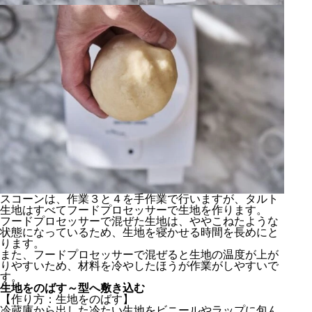
スコーンは、作業３と４を手作業で行いますが、タルト
生地はすべてフードプロセッサーで生地を作ります。
フードプロセッサーで混ぜた生地は、ややこねたような
状態になっているため、生地を寝かせる時間を長めにと
ります。
また、フードプロセッサーで混ぜると生地の温度が上が
りやすいため、材料を冷やしたほうが作業がしやすいで
シンプルなタルト生地の材料
す。
生地をのばす～型へ敷き込む
シンプルなタルト生地の作り方
【作り方：生地をのばす】
生地をのばす～型へ敷き込む
冷蔵庫から出した冷たい生地をビニールやラップに包ん