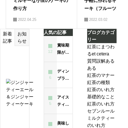
ミルキーな小豆のケーキの
手軽に作れるキャロ
作り方
ーキ（フルーツ&ナ
ックス）の作り方
2022.04.25
2022.03.02
人気の記事
ブログカテゴ
お知
新着
リー
らせ
記事
賞味期
紅茶にまつわ
12
限が過
るet cetera
テ
ぎた紅
質問誤解ある
ィ
茶は飲
ある
ー
ディン
んでも
紅茶のマナー
バ
6
ブラと
大丈夫
紅茶の種類
ッ
は？ど
ジ
なの？
紅茶のいれ方
グ
んな紅
ン
味は？
基礎的なこと
アイス
の
茶？
ジ
5
紅茶のいれ方
ティー
い
ャ
セブンルール
が濁る
れ
ー
紅
ミルクティー
最大の
方
テ
美味し
茶
のいれ方
原因
は