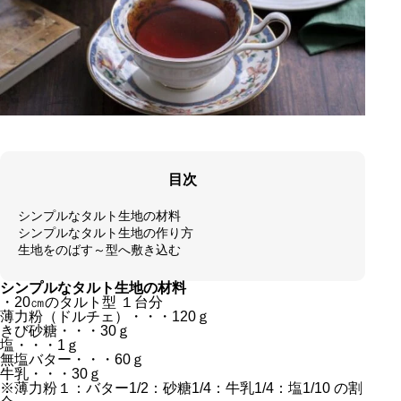
目次
シンプルなタルト生地の材料
シンプルなタルト生地の作り方
生地をのばす～型へ敷き込む
シンプルなタルト生地の材料
・20㎝のタルト型 １台分
薄力粉（ドルチェ）・・・120ｇ
きび砂糖・・・30ｇ
塩・・・1ｇ
無塩バター・・・60ｇ
牛乳・・・30ｇ
※薄力粉１：バター1/2：砂糖1/4：牛乳1/4：塩1/10 の割