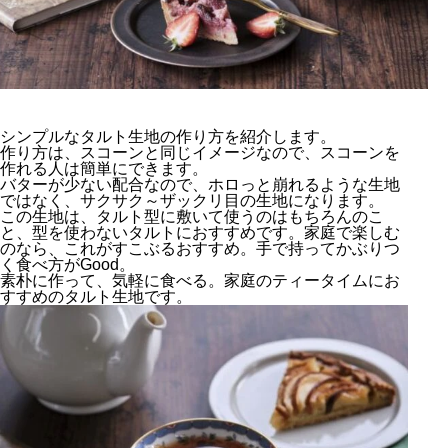
シンプルなタルト生地の作り方を紹介します。
作り方は、スコーンと同じイメージなので、スコーンを
作れる人は簡単にできます。
バターが少ない配合なので、ホロっと崩れるような生地
ではなく、サクサク～ザックリ目の生地になります。
この生地は、タルト型に敷いて使うのはもちろんのこ
と、型を使わないタルトにおすすめです。家庭で楽しむ
のなら、これがすこぶるおすすめ。手で持ってかぶりつ
く食べ方がGood。
素朴に作って、気軽に食べる。家庭のティータイムにお
すすめのタルト生地です。