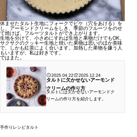
休ませたタルト生地にフォークでピケ（穴をあける）を
し、アーモンドクリームをしき、季節のフルーツをのせ
て焼けば、フルーツタルトができ上がります。
生地を分けて、小さめにすれば生地と果物だけでもOK。
サクサクのクッキー生地と焼いた果物は思いのほか美味
で、しかも紅茶によく合います。加熱した果物を嫌う人
もいますが、私は好きです。
ではまた。
2025.04.22
2025.12.24
タルトに欠かせないアーモンド
クリームの作り方
タルトには欠かせないアーモンドク
リームの作り方を紹介します。
手作り
レシピ
タルト