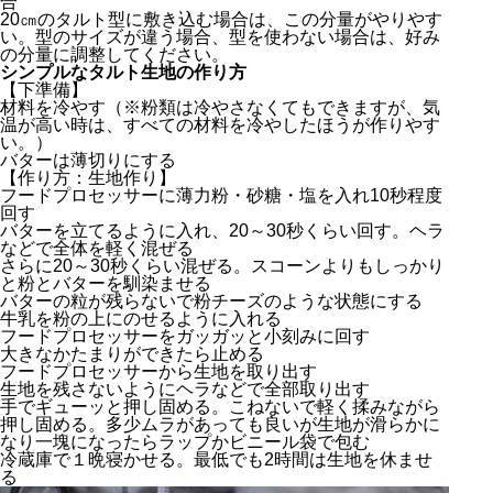
合
20㎝のタルト型に敷き込む場合は、この分量がやりやす
い。型のサイズが違う場合、型を使わない場合は、好み
の分量に調整してください。
シンプルなタルト生地の作り方
【下準備】
材料を冷やす（※粉類は冷やさなくてもできますが、気
温が高い時は、すべての材料を冷やしたほうが作りやす
い。）
バターは薄切りにする
【作り方：生地作り】
フードプロセッサーに薄力粉・砂糖・塩を入れ10秒程度
回す
バターを立てるように入れ、20～30秒くらい回す。ヘラ
などで全体を軽く混ぜる
さらに20～30秒くらい混ぜる。スコーンよりもしっかり
と粉とバターを馴染ませる
バターの粒が残らないで粉チーズのような状態にする
牛乳を粉の上にのせるように入れる
フードプロセッサーをガッガッと小刻みに回す
大きなかたまりができたら止める
フードプロセッサーから生地を取り出す
生地を残さないようにヘラなどで全部取り出す
手でギューッと押し固める。こねないで軽く揉みながら
押し固める。多少ムラがあっても良いが生地が滑らかに
なり一塊になったらラップかビニール袋で包む
冷蔵庫で１晩寝かせる。最低でも2時間は生地を休ませ
る