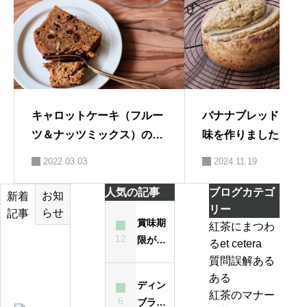
キャロットケーキ（フルー
バナナブレッドオレ
ツ＆ナッツミックス）の作
味を作りました。
り方part2
2022.03.03
2024.11.19
人気の記事
ブログカテゴ
お知
新着
リー
らせ
記事
賞味期
紅茶にまつわ
12
限が過
るet cetera
テ
ぎた紅
質問誤解ある
ィ
茶は飲
ある
ー
ディン
んでも
紅茶のマナー
バ
6
ブラと