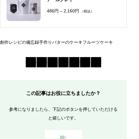
ドライフルーツの紅茶漬け
価
アールグレイのフロスティング
486
円
–
2,160
円
（税込）
格
紅茶のフルーツケーキの作り方
帯
紅茶のフルーツケーキのポイント
:
4
8
6
円
創作レシピの備忘録
手作り
バターのケーキ
フルーツケーキ
–
2
,
1
6
0
円
この記事はお役に立ちましたか？
参考になりましたら、下記のボタンを押していただける
と嬉しいです。