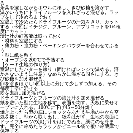
る
茶葉を濾しながらボウルに移し、きび砂糖を溶かす
温かいうちにドライフルーツを入れざっと混ぜる。ラッ
プをして冷めるまでおく
室温まで冷めたらドライフルーツの汁気をきり、カット
する（今回はイチジク、プルーン、アプリコットを1/4程
度にカット）
漬け汁の紅茶液は取っておく
・材料を室温にする
・薄力粉・強力粉・ベーキングパウダーを合わせてふる
う
・型に紙を敷く
・オーブンを200℃で予熱する
【ケーキ生地の作り方】
室温にしたバターを練り（固ければレンジで温める。溶
かさないように注意）なめらかに混ざる固さにする。き
び砂糖を加え混ぜる。
卵を溶きほぐし5回以上に分けて少しずつ加える。その
都度丁寧に混ぜる
粉を3回に加え混ぜる
ドライフルーツとフルーツの漬け汁を加え混ぜる
紙を敷いた型に生地を移す。表面を均す。天板に乗せオ
ーブンに入れる。180℃に下げ45～50分焼く
焼き上ったら型の底にショックをあたえ生地の中から空
気を抜く。型から取り出し、紙をはがす。生地の表面に
ドライフルーツの漬け汁をはけでぬる。網にのせ冷ま
す。完全に冷めたらラップかビニール袋で覆い冷蔵庫で
保存する