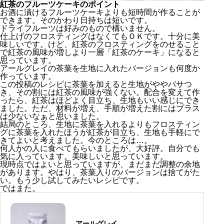
紅茶のフルーツケーキのポイント
お酒に漬けるフルーツケーキよりも短時間が作ることが
できます。そのかわり日持ちは短いです。
ドライフルーツは好みのもので構いません。
仕上げのフロスティングはなくてもＯＫです。十分に美
味しいです。けど、紅茶のフロスティングをのせること
で紅茶の風味が増しより一層「紅茶のケーキ」になると
思っています。
アールグレイの茶葉を生地に入れたバージョンも何度か
作っています。
この投稿のレシピに茶葉を加えると生地がややパサつ
き、その割には紅茶の風味が強くない。配合を変えて作
ったら、紅茶はほどよく目立ち、生地もいい感じにでき
ました。ただ、材料が増え、手順が増えた割にはプラス
は少ないなぁと思いました。
結局のところ、生地に茶葉を入れるよりもフロスティン
グに茶葉を入れたほうが紅茶が目立ち、生地も手軽にで
きてよいと考えました。今のところは…。
何人かの人に食べてもらいましたが、大好評。自分でも
気に入っています。美味しいと思っています。
現時点ではよいと思っていますが、まだまだ調整の余地
があります。やはり、茶葉入りのバージョンは捨てがた
い。もう少し試してみたいレシピです。
ではまた。
紅茶のフルーツケーキの材料
フルーツケーキの生地の部分
アールグレイ