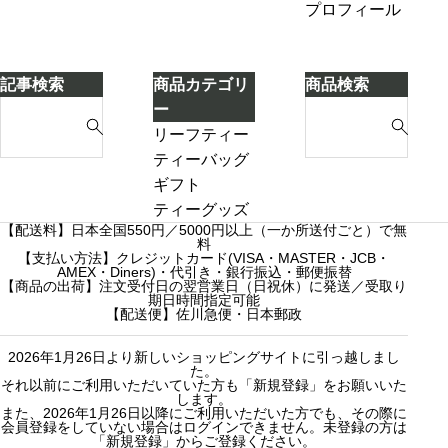
紅茶を
い
プロフィール
ィ
移し替
こ
ー
える」
と
ケ
に
記事検索
商品カテゴリ
商品検索
ー
気
S
S
ー
キ
づ
e
e
リーフティー
き
a
a
ダージリンシ
ティーバッグ
ま
r
r
ーズンティー
ギフト
し
c
c
販売中
プチギフト
ティーグッズ
た
【配送料】日本全国550円／5000円以上（一か所送付ごと）で無
h
h
売り切れ
3000円ギフト
料
f
【支払い方法】クレジットカード(VISA・MASTER・JCB・
f
産地茶（ナチ
5000円ギフト
AMEX・Diners)・代引き・銀行振込・郵便振替
o
o
ュラルティ
10000円ギフ
【商品の出荷】注文受付日の翌営業日（日祝休）に発送／受取り
期日時間指定可能
r
r
ー）
ト
【配送便】佐川急便・日本郵政
:
:
フレーバーテ
選べるギフト
2026年1月26日より新しいショッピングサイトに引っ越しまし
ィー
カスタムオー
た。
セット商品
ダーギフト
それ以前にご利用いただいていた方も「新規登録」をお願いいた
します。
また、2026年1月26日以降にご利用いただいた方でも、その際に
会員登録をしていない場合はログインできません。未登録の方は
「新規登録」からご登録ください。