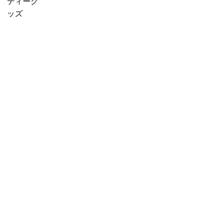
f
販売中
プチギフ
ティーグ
に
o
売り切れ
ト
ッズ
紅
r
産地茶
3000円ギ
茶
:
（ナチュ
フト
を
ラルティ
5000円ギ
移
ー）
フト
し
フレーバ
10000円
替
ーティー
ギフト
え
セット商
選べるギ
る」
品
フト
カスタム
オーダー
ギフト