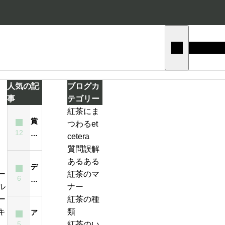
人気の記
ブログカ
事
テゴリー
紅茶にま
賞
つわるet
テ
12
味
cetera
ィ
期
質問誤解
ー
限
あるある
バ
デ
が
紅茶のマ
ッ
6
ィ
ジ
過
ナー
グ
ン
ン
ぎ
紅茶の種
の
ブ
ジ
た
類
ア
い
ラ
ャ
紅
5
紅茶のい
イ