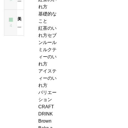
れ
と
ー
紅
茶
れ方
ス
方
は？
テ
茶
は
基礎的な
テ
は
ど
ィ
美
の
飲
こと
ィ
昔
ん
ー
4
味
ジ
ん
紅茶のい
ー
も
な
エ
し
ャ
で
れ方セブ
が
今
紅
ー
い
ン
も
ンルール
濁
も
茶？
ル
紅
ピ
大
ミルクテ
る
変
＆
茶
ン
丈
ィーのい
最
わ
ジ
の
グ、
夫
れ方
大
ら
ン
い
お
な
アイステ
の
な
ジ
れ
も
の？
ィーのい
原
い
ャ
方・
し
味
れ方
因
ー
セ
ろ
は？
バリエー
テ
ブ
い
ション
ィ
ン
こ
CRAFT
ー
ル
と
DRINK
ケ
ー
に
Brown
ー
ル
気