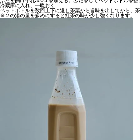
ふたを開け牛乳300ccを加える。ふたをしてペットボトルを
冷蔵庫に入れ、一晩おく
ペットボトルを数回上下に返し茶葉から旨味を出してから、茶
※２の湯の量を多めにすると紅茶の味が少し強くなります。