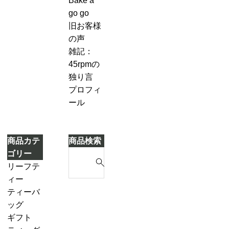
Bake a
キ
７-
づ
go go
2
き
旧お客様
「茶
ま
の声
葉
し
雑記：
を
た
45rpmの
濾
独り言
し
プロフィ
な
ール
が
ら
別
商品カテ
商品検索
の
S
ゴリー
テ
e
リーフテ
ィ
a
ィー
ー
r
ダージリ
ティーバ
ポ
c
ンシーズ
ッグ
ッ
h
ンティー
ギフト
ト