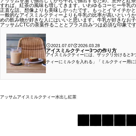
アッサムを湯で抽出してから牛乳で抽出するため、意外と紅茶
すれば、紅茶の風味も増してきます。いわゆるコーヒー牛乳の
正直な話、想像よりも美味しかったです。もっとイマイチかと
一般的なアイスミルクティーよりも牛乳の比率が高いというか
めの飲み物が好きな人にはいいと思います。牛乳が好きなお子
アッサムCTCの茶葉作ることとプラス白みつは必須な印象で
2021.07.07
2026.03.28
アイスミルクティー3つの作り方
アイスミルクティーには、ザックリ分けると3
ティーにミルクを入れる」「ミルクティー用に
「チャイを冷やす」です。
アッサム
アイスミルクティー
水出し紅茶