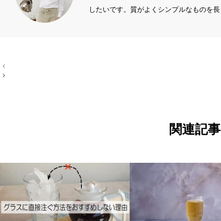
したいです。質がよくシンプルなものを長
ィール左端のアイコン
投
稿
ナ
ビ
ゲ
ー
シ
ョ
関連記事
ン