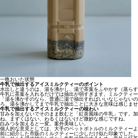
一晩おいた状態
牛乳で抽出するアイスミルクティーのポイント
水出しと違うのは、湯を沸かし、湯で茶葉をふやかす（蒸らす
牛乳に茶葉を入れるだけでは抽出が弱すぎます。ミルクティー
「湯を沸かすのなら、普通に湯で抽出すればいいなじゃないの
ろ、湯を沸かしてまで牛乳で抽出ことに大きな意味は感じませ
牛乳で抽出するアイスミルクティーの味わい
甘みを加えないでそのまま飲むと「紅茶風味の牛乳」です。加
ね。まずくはない、わるくはないけど微妙な感じですね。
白みつを加えると一変。案外美味しい。
個人的な意見としては、大手のペットボトルのミルクティーよ
前に紹介した市販のミルクティーに少しだけ似た印象でした。