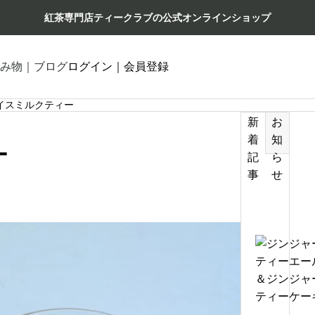
紅茶専門店ティークラブの公式オンラインショップ
み物｜ブログ
ログイン｜会員登録
イスミルクティー
新
お
着
知
ー
記
ら
事
せ