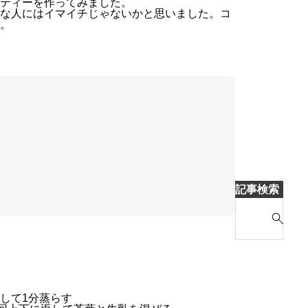
ティーを作ってみました。
な人にはイマイチじゃないかと思いました。コ
。
記事検索
S
e
a
r
c
h
して1分蒸らす