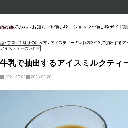
はじめての方へ
お知らせ
お買い物｜ショップ
お買い物ガイド
読
HOME
プロフィール
ブログ
紅茶のいれ方
アイスティーのいれ方
牛乳で抽出するア
アイスティーのいれ方
牛乳で抽出するアイスミルクティ
2021.07.03
2026.02.26
自己紹介
2026.01.26
2026.06.20