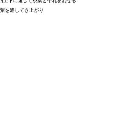
f
数回上下に返して茶葉と牛乳を混ぜる
o
葉を濾しでき上がり
r
: