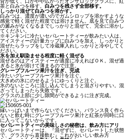
背が低く、口がやや広がったオンザロックグラスに、紅
茶と白みつを移す。
白みつを残さず全部移す。
しっかり混ぜて白みつを溶かす。
白みつは、濃度が濃いのでガムシロップを溶かすような
感覚で軽く混ぜた程度では溶けません。底を見て白みつ
の澱みがなくなるまでしっかりと混ぜて、完全に溶かし
てください。
※キンキンに冷たいセパレートティーが飲みたい人は、
アイスティーの計量カップに白みつを加え、しっかりと
混ぜたらラップをして冷蔵庫入れしっかりと冷やしてく
ださい。
氷を加え馴染ませる程度に軽く混ぜる
混ぜるのはアイスティーが適度に冷えればＯＫ。混ぜ過
ぎると氷が溶けて薄まるので注意。
グレープフルーツ果汁を注ぎ、完成
冷たいグレープフルーツ果汁を注ぐ。
大きめの氷にのせるようにゆっくりと注ぐ。
氷のないところに流し込んでしまうと混ざりやすい。混
ざってしまったら失敗です。
グラスの上部に少し隙間ができるように注ぎ完成。
縁いっぱいまで作らないでください。バランス良く作ら
ないと飲む時にグレープフルーツ果汁と紅茶が同時に口
に入ってこないからです。
セパレートティーの美味しさの秘密は、飲み方にアリ
セパレートティーは、『混ぜずに、セパレートした状態
で、グラスから直接飲む』これがおいしい飲み方