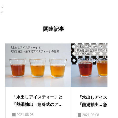
投
ログが好き。 →プロフィール左端のアイ
稿
コン
ナ
ビ
ゲ
ー
関連記事
シ
ョ
ン
「水出しアイスティー」と
「水出しアイスティ
「熱湯抽出→急冷式のアイ
「熱湯抽出→急冷式
スティー」の比較。その１
スティー」の比較。
2021.06.05
2021.06.08