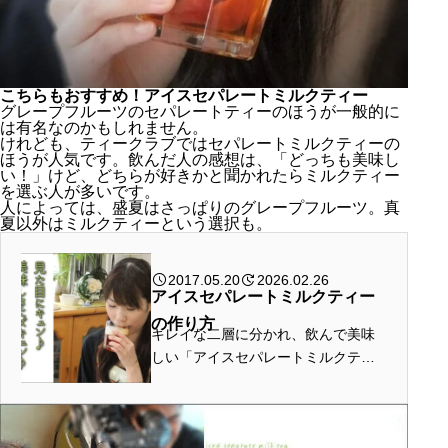
こちらもおすすめ！アイスセパレートミルクティー
グレープフルーツのセパレートティーのほうが一般的に
は有名なのかもしれません。
けれども、ティークラブではセパレートミルクティーの
ほうが人気です。飲んだ人の感想は、「どっちも美味し
い！」けど、どちらが好きかと聞かれたらミルクティー
を選ぶ人が多いです。
人によっては、盛夏はさっぱりのグレープフルーツ。真
夏以外はミルクティーという選択も。
グレープフルーツセパレートティーのレシピ
2017.05.20
2026.02.26
グレープフルーツセパレートティーの作り方
アイスセパレートミルクティー
アッサム or アールグレイのアイスティーを作る
の作り方
グレープフルーツの果汁を絞る 計量し冷やす
キレイな二層に分かれ、飲んで美味
アイスティー、白みつを計量する
しい「アイスセパレートミルクティ
アイスティーと白みつ混ぜる
ー」の絶品レシピをご覧ください。
氷を加え馴染ませる程度に軽く混ぜる
グレープフルーツ果汁を注ぎ、完成
セパレートティーの美味しさの秘密は、飲み方にアリ
こちらもおすすめ！アイスセパレートミルクティー