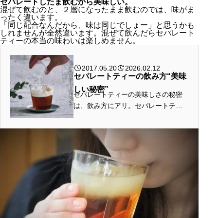
セパレートしたま飲むから美味しい。
混ぜて飲むのと、２層になったまま飲むのでは、味がま
ったく違います。
「同じ配合なんだから、味は同じでしょー」と思うかも
しれませんが全然違います。混ぜて飲んだらセパレート
ティーの本当の味わいは楽しめません。
2017.05.20
2026.02.12
セパレートティーの飲み方“美味
しい秘密”
セパレートティーの美味しさの秘密
は、飲み方にアリ。セパレートティ
ーは、『混ぜずに、セパレートした
状態で、グラスから直接飲む』これ
がおいしい飲み方