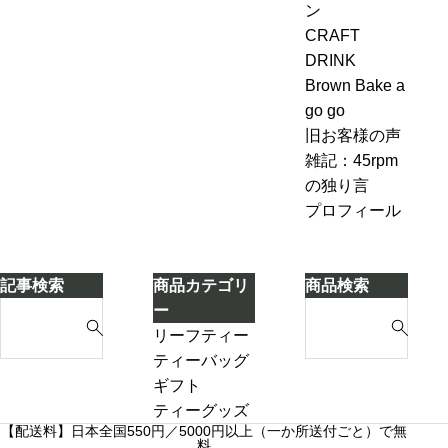
ブンル
ン
ン
も
ル
ール７-
ピ
CRAFT
変
＆
2「茶葉
ン
DRINK
わ
ジ
を濾し
グ、
Brown Bake a
ら
ン
ながら
お
go go
な
ジ
別のテ
も
旧お客様の声
い
ャ
ィーポ
し
雑記：45rpm
ー
ットに
ろ
の独り言
テ
紅茶を
い
プロフィール
ィ
移し替
こ
ー
える」
と
ケ
に
記事検索
商品カテゴリ
商品検索
ー
気
S
S
ー
キ
づ
e
e
リーフティー
き
a
a
ダージリンシ
ティーバッグ
ま
r
r
ーズンティー
ギフト
し
c
c
販売中
プチギフト
ティーグッズ
た
【配送料】日本全国550円／5000円以上（一か所送付ごと）で無
h
h
売り切れ
3000円ギフト
料