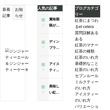
アールグレイ編
アッサム編
人気の記事
ブログカテゴ
お知
新着
リー
らせ
記事
賞味期
紅茶にまつわ
12
限が過
るet cetera
テ
ぎた紅
質問誤解ある
ィ
茶は飲
ある
ー
ディン
んでも
紅茶のマナー
バ
6
ブラと
大丈夫
紅茶の種類
ッ
は？ど
ジ
なの？
紅茶のいれ方
グ
んな紅
ン
味は？
基礎的なこと
アイス
の
茶？
ジ
5
紅茶のいれ方
ティー
い
ャ
セブンルール
が濁る
れ
ー
紅
ミルクティー
最大の
方
テ
美味し
茶
のいれ方
原因
は
ィ
4
い紅茶
の
アイスティー
昔
ー
のいれ
ジ
のいれ方
も
エ
方・セ
ャ
バリエーショ
今
ー