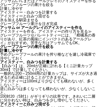
アッサムCTCまたはアールグレイのアイスティーを作る
グレープフルーツの果汁を絞る
計量し冷やす
アイスティー・白みつを計量する
アイスティーと白みつ混ぜる
氷を加える馴染ませる
グレープフルーツ果汁を注ぎ完成
アッサム or アールグレイのアイスティーを作る
アイスティーを作る。
アイスティーの作り方を見る≫
グレープフルーツセパレートティーには、『柑橘系の香
りがあり、紅茶の風味にインパクトのあるアールグレ
イ』がおすすめ。苦手な方はアッサムでもOK。
グレープフルーツの果汁を絞る
計量し冷やす
予めグレープフールの果汁を搾り種などを濾し冷蔵庫で
冷やしておく
アイスティー、白みつを計量する
【白みつ】
は、20mlが正確に計れる
【ミニ計量カップ
30ml】
で計量してください。
一般的な200～250ml用の計量カップは、サイズが大き過
ぎるため正確に計ることができません。
アイスティーは100mlより少なくても構わないが、多く
しないこと。
逆に白みつは多くなっても構わないが、少なくしないこ
と。
100対20（5対1）がギリギリの比率です。きれいに二層
に分かれない時は、白みつを少し増やしてください。
アイスティーと白みつ混ぜる