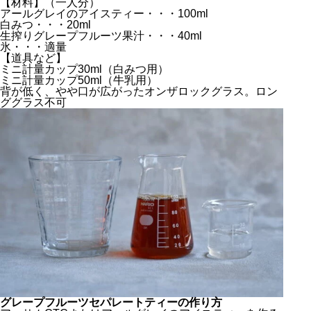
【材料】（一人分）
アールグレイのアイスティー・・・100ml
白みつ・・・20ml
生搾りグレープフルーツ果汁・・・40ml
氷・・・適量
【道具など】
ミニ計量カップ30ml（白みつ用）
ミニ計量カップ50ml（牛乳用）
背が低く、やや口が広がったオンザロックグラス。ロン
ググラス不可
グレープフルーツセパレートティーの作り方