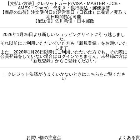
f
【支払い方法】クレジットカード(VISA・MASTER・JCB・
f
産地茶（ナチ
5000円ギフト
AMEX・Diners)・代引き・銀行振込・郵便振替
o
o
ュラルティ
10000円ギフ
【商品の出荷】注文受付日の翌営業日（日祝休）に発送／受取り
期日時間指定可能
r
r
ー）
ト
【配送便】佐川急便・日本郵政
:
:
フレーバーテ
選べるギフト
2026年1月26日より新しいショッピングサイトに引っ越しまし
ィー
カスタムオー
た。
セット商品
ダーギフト
それ以前にご利用いただいていた方も「新規登録」をお願いいた
します。
また、2026年1月26日以降にご利用いただいた方でも、その際に
会員登録をしていない場合はログインできません。未登録の方は
「新規登録」からご登録ください。
→
クレジット決済がうまくいかないときはこちらをご覧くださ
い
買い物のお手続きで
ショッピングに関する
迷ったらご覧ください
した
お買い物の注意点
よくある質