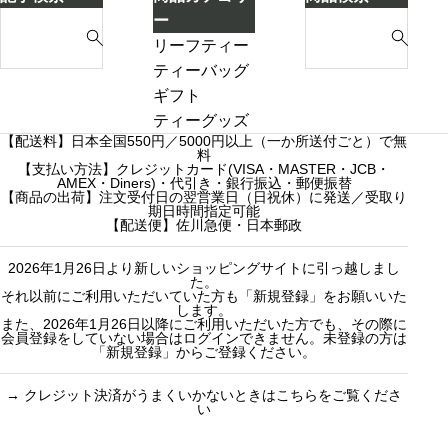
ー
気
S
S
ー
キ
づ
e
e
リーフティー
き
a
a
ダージリンシ
ティーバッグ
ま
r
r
ーズンティー
ギフト
し
c
c
販売中
プチギフト
ティーグッズ
た
【配送料】日本全国550円／5000円以上（一か所送付ごと）で無
h
h
売り切れ
3000円ギフト
料
f
【支払い方法】クレジットカード(VISA・MASTER・JCB・
f
産地茶（ナチ
5000円ギフト
AMEX・Diners)・代引き・銀行振込・郵便振替
o
o
ュラルティ
10000円ギフ
【商品の出荷】注文受付日の翌営業日（日祝休）に発送／受取り
期日時間指定可能
r
r
ー）
ト
【配送便】佐川急便・日本郵政
:
:
フレーバーテ
選べるギフト
2026年1月26日より新しいショッピングサイトに引っ越しまし
ィー
カスタムオー
た。
セット商品
ダーギフト
それ以前にご利用いただいていた方も「新規登録」をお願いいた
します。
また、2026年1月26日以降にご利用いただいた方でも、その際に
会員登録をしていない場合はログインできません。未登録の方は
「新規登録」からご登録ください。
→
クレジット決済がうまくいかないときはこちらをご覧くださ
い