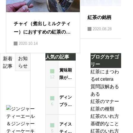
飲み方や味の好みを考え茶葉を選ぶ
紅茶の銘柄
チャイ（煮出しミルクティ
2020.08.28
ー）におすすめの紅茶の種
類
2020.10.14
人気の記事
ブログカテゴ
お知
新着
リー
らせ
記事
賞味期
紅茶にまつわ
12
限が過
るet cetera
テ
ぎた紅
質問誤解ある
ィ
茶は飲
ある
ー
ディン
んでも
紅茶のマナー
バ
6
ブラと
大丈夫
紅茶の種類
ッ
は？ど
ジ
なの？
紅茶のいれ方
グ
んな紅
ン
味は？
基礎的なこと
アイス
の
茶？
ジ
5
紅茶のいれ方
ティー
い