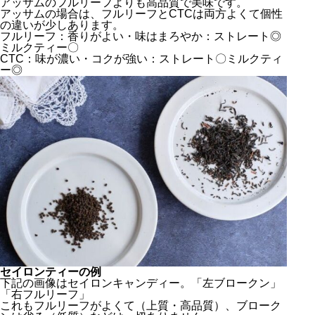
アッサムのフルリーフよりも高品質で美味です。
アッサムの場合は、フルリーフとCTCは両方よくて個性
の違いが少しあります。
フルリーフ：香りがよい・味はまろやか：ストレート◎
ミルクティー〇
CTC：味が濃い・コクが強い：ストレート〇ミルクティ
ー◎
セイロンティーの例
下記の画像はセイロンキャンディー。「左ブロークン」
「右フルリーフ」
これもフルリーフがよくて（上質・高品質）、ブローク