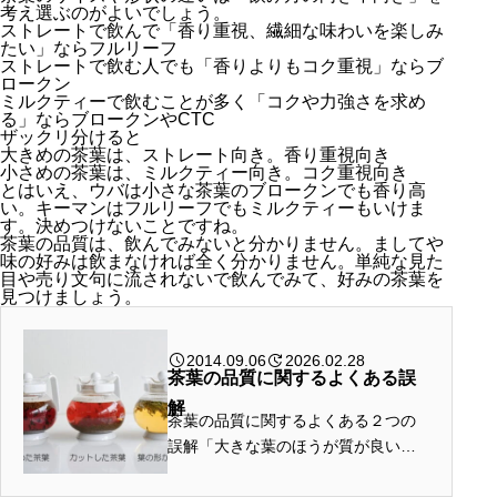
考え選ぶのがよいでしょう。
ストレートで飲んで「香り重視、繊細な味わいを楽しみ
たい」ならフルリーフ
ストレートで飲む人でも「香りよりもコク重視」ならブ
ロークン
ミルクティーで飲むことが多く「コクや力強さを求め
る」ならブロークンやCTC
ザックリ分けると
大きめの茶葉は、ストレート向き。香り重視向き
小さめの茶葉は、ミルクティー向き。コク重視向き
とはいえ、ウバは小さな茶葉のブロークンでも香り高
い。キーマンはフルリーフでもミルクティーもいけま
す。決めつけないことですね。
茶葉の品質は、飲んでみないと分かりません。ましてや
味の好みは飲まなければ全く分かりません。単純な見た
目や売り文句に流されないで飲んでみて、好みの茶葉を
見つけましょう。
2014.09.06
2026.02.28
茶葉の品質に関するよくある誤
解
茶葉の品質に関するよくある２つの
誤解「大きな葉のほうが質が良い」
「ブロークンは質が劣る」両方誤解
です。