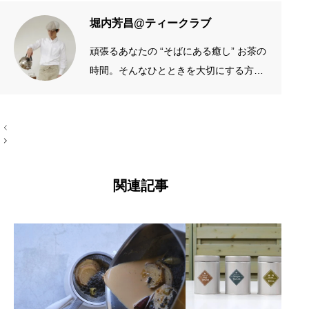
堀内芳昌@ティークラブ
頑張るあなたの “そばにある癒し” お茶の
時間。そんなひとときを大切にする方の
お手伝いをしたいです。質がよくシンプ
ルなものを長く愛したい。手作りやアナ
投
ログが好き。 →プロフィール左端のアイ
稿
コン
ナ
ビ
ゲ
ー
関連記事
シ
ョ
ン
アッサムティーの例
セイロンティーの例
茶葉の質、紅茶の味と茶葉の大きさの大小は関