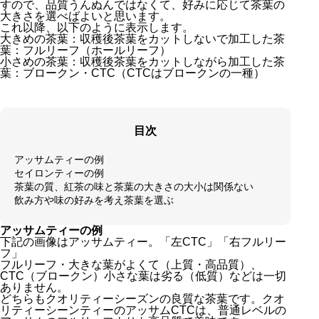
すので、品質うんぬんではなくて、好みに応じて茶葉の
大きさを選べばよいと思います。
これ以降、以下のように表示します。
大きめの茶葉：収穫後茶葉をカットしないで加工した茶
葉：フルリーフ（ホールリーフ）
小さめの茶葉：収穫後茶葉をカットしながら加工した茶
葉：ブロークン・CTC（CTCはブロークンの一種）
目次
アッサムティーの例
セイロンティーの例
茶葉の質、紅茶の味と茶葉の大きさの大小は関係ない
飲み方や味の好みを考え茶葉を選ぶ
アッサムティーの例
下記の画像はアッサムティー。「左CTC」「右フルリー
フ」
フルリーフ・大きな葉がよくて（上質・高品質）、
CTC（ブロークン）小さな葉は劣る（低質）などは一切
ありません。
どちらもクオリティーシーズンの良質な茶葉です。クオ
リティーシーンティーのアッサムCTCは、普通レベルの