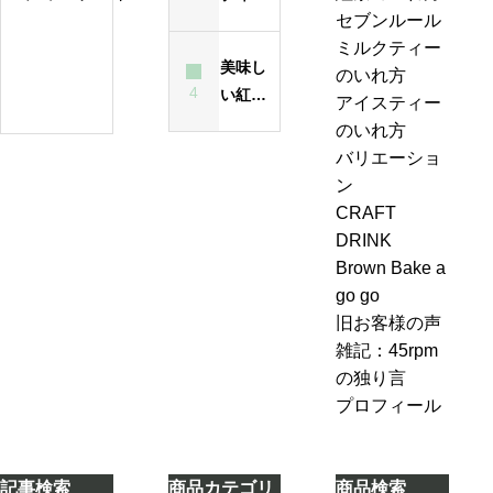
ャ
セブンルール
が濁る
れ
ー
紅
ミルクティー
最大の
方
テ
美味し
茶
のいれ方
原因
は
ィ
4
い紅茶
の
アイスティー
昔
ー
のいれ
ジ
のいれ方
も
エ
方・セ
ャ
バリエーショ
今
ー
ブンル
ン
ン
も
ル
ール７-
ピ
CRAFT
変
＆
2「茶葉
ン
DRINK
わ
ジ
を濾し
グ、
Brown Bake a
ら
ン
ながら
お
go go
な
ジ
別のテ
も
旧お客様の声
い
ャ
ィーポ
し
雑記：45rpm
ー
ットに
ろ
の独り言
テ
紅茶を
い
プロフィール
ィ
移し替
こ
ー
える」
と
ケ
に
記事検索
商品カテゴリ
商品検索