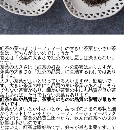
紅茶の葉っぱ（リーフティー）の大きい茶葉と小さい茶
葉は、どちらがよいのでしょうか？
答えは「茶葉の大きさで紅茶の良し悪しは決まらない」
です。
茶葉の大きさは「紅茶の好み」への影響はありますが、
茶葉の大きさが「紅茶の品質」に直結するわけではあり
ません。
大きい茶葉がよいと思っている人いますが、勘違いで
す。大きい茶葉の中にも品質の良い茶葉があれば、そう
でもない茶葉があり、細かい茶葉の中にも品質が良い茶
葉もあれば、そうでもない茶葉もあります。
紅茶の味や品質は、茶葉そのものの品質の影響が最も大
きいです。
茶葉が大きいとか小さいとか、葉っぱのままの形状と細
かくカットしているとか、リーフティーかティーバッグ
かなどは、茶葉の品質に比べたら、飲んだ紅茶への味の
影響は小さいのです。
とはいえ、紅茶は嗜好品です。好みが最も重要です。で