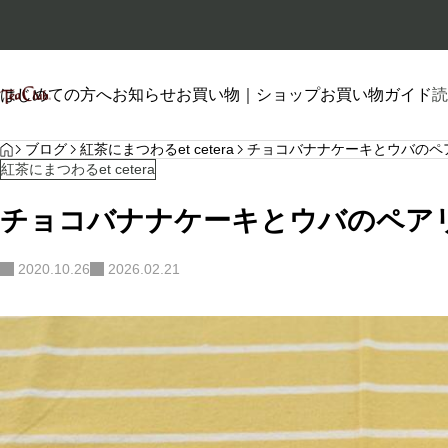
はじめての方へ
お知らせ
お買い物｜ショップ
お買い物ガイド
読
HOME
プロフィール
ブログ
紅茶にまつわるet cetera
チョコバナナケーキとウバのペ
紅茶にまつわるet cetera
チョコバナナケーキとウバのペア
2020.10.26
2026.02.21
自己紹介
2026.01.26
2026.06.20