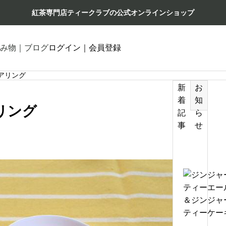
紅茶専門店ティークラブの公式オンラインショップ
み物｜ブログ
ログイン｜会員登録
アリング
新
お
着
知
リング
記
ら
事
せ