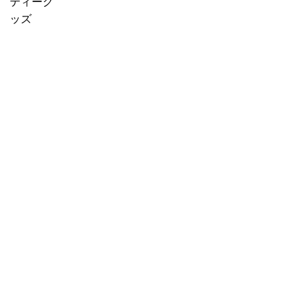
f
販売中
プチギフ
ティーグ
に
o
売り切れ
ト
ッズ
紅
r
産地茶
3000円ギ
茶
:
（ナチュ
フト
を
ラルティ
5000円ギ
移
ー）
フト
し
フレーバ
10000円
替
ーティー
ギフト
え
セット商
選べるギ
る」
品
フト
カスタム
オーダー
ギフト