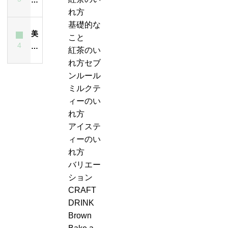
れ
と
ー
紅
茶
れ方
ス
方
は？
テ
茶
は
基礎的な
テ
は
ど
ィ
美
の
飲
こと
ィ
昔
ん
ー
4
味
ジ
ん
紅茶のい
ー
も
な
エ
し
ャ
で
れ方セブ
が
今
紅
ー
い
ン
も
ンルール
濁
も
茶？
ル
紅
ピ
大
ミルクテ
る
変
＆
茶
ン
丈
ィーのい
最
わ
ジ
の
グ、
夫
れ方
大
ら
ン
い
お
な
アイステ
の
な
ジ
れ
も
の？
ィーのい
原
い
ャ
方・
し
味
れ方
因
ー
セ
ろ
は？
バリエー
テ
ブ
い
ション
ィ
ン
こ
CRAFT
ー
ル
と
DRINK
ケ
ー
に
Brown
ー
ル
気