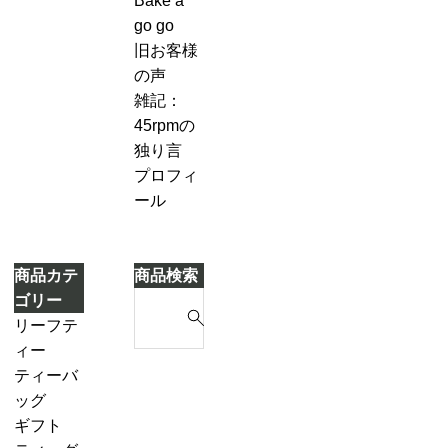
Bake a
キ
７-
づ
go go
2
き
旧お客様
「茶
ま
の声
葉
し
雑記：
を
た
45rpmの
濾
独り言
し
プロフィ
な
ール
が
ら
別
商品カテ
商品検索
の
S
ゴリー
テ
e
リーフテ
ィ
a
ィー
ー
r
ダージリ
ティーバ
ポ
c
ンシーズ
ッグ
ッ
h
ンティー
ギフト
ト