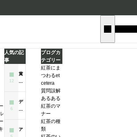
人気の記
ブログカ
事
テゴリー
紅茶にま
賞
つわるet
テ
12
味
cetera
ィ
期
質問誤解
ー
限
あるある
バ
デ
が
紅茶のマ
ッ
6
ィ
ジ
過
ナー
グ
ン
ン
ぎ
紅茶の種
の
ブ
ジ
た
類
ア
い
ラ
ャ
紅
5
紅茶のい
イ