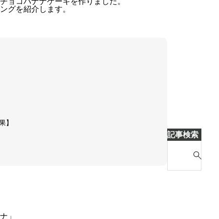
チョコバナナケーキを作りました。
ングを紹介します。
果】
記事検索
S
e
a
r
c
h
ナ」