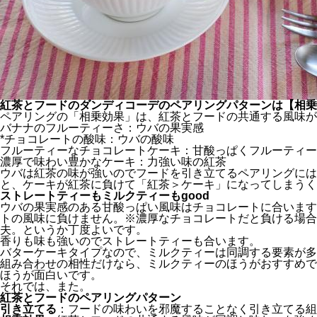
紅茶とフードのダンディコーデのペアリングパターンは【相乗
ペアリングの「相乗効果」は、紅茶とフードの共通する風味が
バナナのフルーティーさ：ウバの果実感
*チョコレートの酸味：ウバの酸味
フルーティーなチョコレートケーキ：甘酸っぱくフルーティー
濃厚で味わい豊かなケーキ：力強い味の紅茶
ウバは紅茶の味が強いのでフードを引き立てるペアリングには
と、ケーキが紅茶に負けて「紅茶＞ケーキ」になってしまうく
ストレートティーもミルクティーもgood
ウバの果実感のある甘酸っぱい風味はチョコレートに合います
トの風味に負けません。※濃厚なチョコレートだと負ける場合
夫。というか丁度よいです。
香りも味も強いのでストレートティーも合います。
バターケーキタイプなので、ミルクティーは同調する要素が多
組み合わせの相性だけなら、ミルクティーのほうがおすすめで
ほうが面白いです。
それでは、また。
紅茶とフードのペアリングパターン
引き立てる
：フードの味わいを邪魔することなく引き立てる組