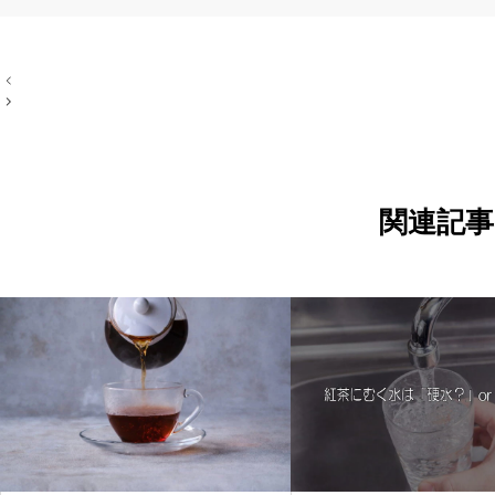
投
稿
ナ
ビ
ゲ
ー
シ
ョ
関連記事
ン