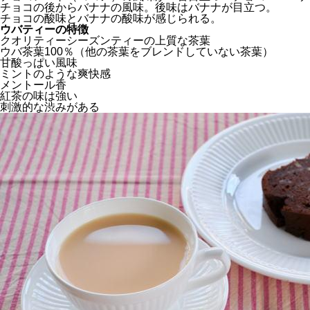
チョコの後からバナナの風味。後味はバナナが目立つ。
チョコの酸味とバナナの酸味が感じられる。
ウバティーの特徴
クオリティーシーズンティーの上質な茶葉
ウバ茶葉100％（他の茶葉をブレンドしていない茶葉）
甘酸っぱい風味
ミントのような爽快感
メントール香
紅茶の味は強い
刺激的な渋みがある