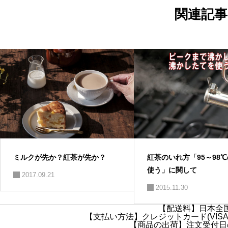
ョ
関連記事
ン
ミルクが先か？紅茶が先か？
紅茶のいれ方「95～98
使う」に関して
2017.09.21
2015.11.30
【配送料】日本全国
【支払い方法】クレジットカード(VISA・
【商品の出荷】注文受付日