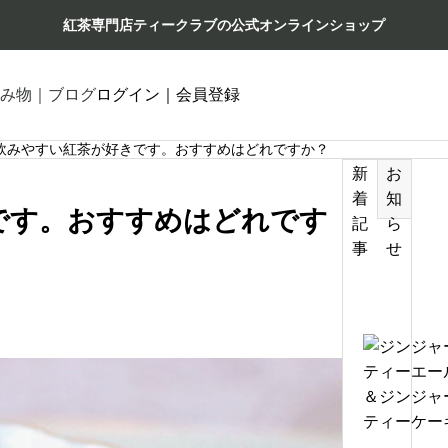
紅茶専門店ティークラブの公式オンラインショップ
み物｜ブログ
ログイン｜会員登録
飲みやすい紅茶が好きです。おすすめはどれですか？
新
お
着
知
です。おすすめはどれです
記
ら
事
せ