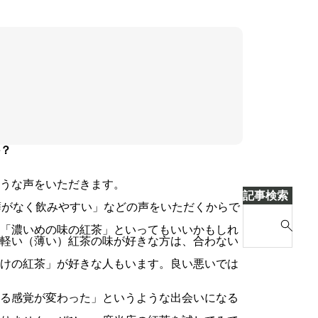
？
うな声をいただきます。
記事検索
癖がなく飲みやすい」などの声をいただくからで
S
「濃いめの味の紅茶」といってもいいかもしれ
e
軽い（薄い）紅茶の味が好きな方は、合わない
a
けの紅茶」が好きな人もいます。良い悪いでは
r
c
る感覚が変わった」というような出会いになる
h