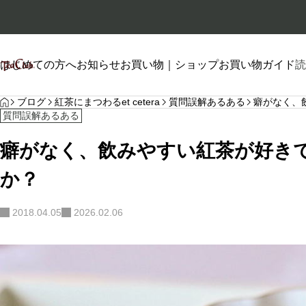
はじめての方へ
お知らせ
お買い物｜ショップ
お買い物ガイド
読
HOME
プロフィール
ブログ
紅茶にまつわるet cetera
質問誤解あるある
癖がなく、
質問誤解あるある
癖がなく、飲みやすい紅茶が好き
か？
自己紹介
2018.04.05
2026.02.06
2026.01.26
2026.06.20