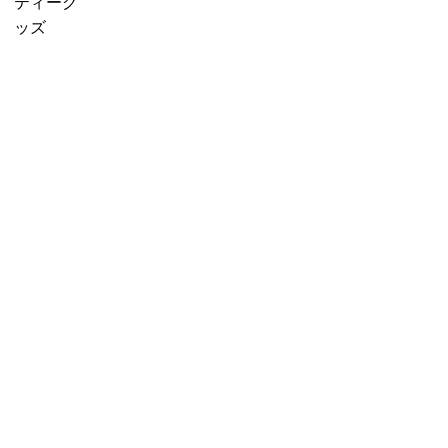
f
販売中
プチギフ
ティーグ
に
o
売り切れ
ト
ッズ
紅
r
産地茶
3000円ギ
茶
:
（ナチュ
フト
を
ラルティ
5000円ギ
移
ー）
フト
し
フレーバ
10000円
替
ーティー
ギフト
え
セット商
選べるギ
る」
品
フト
カスタム
オーダー
ギフト