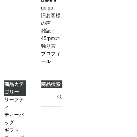
Bake a
キ
７-
づ
go go
2
き
旧お客様
「茶
ま
の声
葉
し
雑記：
を
た
45rpmの
濾
独り言
し
プロフィ
な
ール
が
ら
別
商品カテ
商品検索
の
S
ゴリー
テ
e
リーフテ
ィ
a
ィー
ー
r
ダージリ
ティーバ
ポ
c
ンシーズ
ッグ
ッ
h
ンティー
ギフト
ト