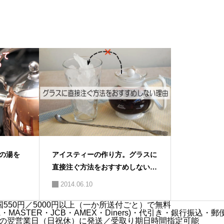
アイスティーの作り方。グラスに
℃の湯を
直接注ぐ方法をおすすめしない２
つの理由
2014.06.10
550円／5000円以上（一か所送付ごと）で無料
MASTER・JCB・AMEX・Diners)・代引き・銀行振込・郵
の翌営業日（日祝休）に発送／受取り期日時間指定可能