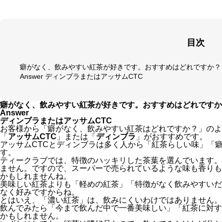
目次
癖がなく、飲みやすい紅茶が好きです。おすすめはどれですか？
Answer ディンブラまたはアッサムCTC
癖がなく、飲みやすい紅茶が好きです。おすすめはどれですか
Answer
ディンブラまたはアッサムCTC
お客様から「癖がなく、飲みやすい紅茶はどれですか？」のよ
「
アッサムCTC
」または「
ディンブラ
」がおすすめです。
アッサムCTCとディンブラは多く人から「紅茶らしい味」「
す。
ティークラブでは、特徴のハッキリした茶葉を選んでいます。
ません。ですので、スーパーで売られているような味も香りも
かもしれませんね。
美味しい紅茶よりも「軽めの紅茶」「特徴がなく飲みやすいだ
なく好みですからね。
とはいえ、「濃い紅茶」は、飲みにくいわけではありません。
飲んでみたら「今まで飲んだ中で一番美味しい」「紅茶に対す
かもしれません。