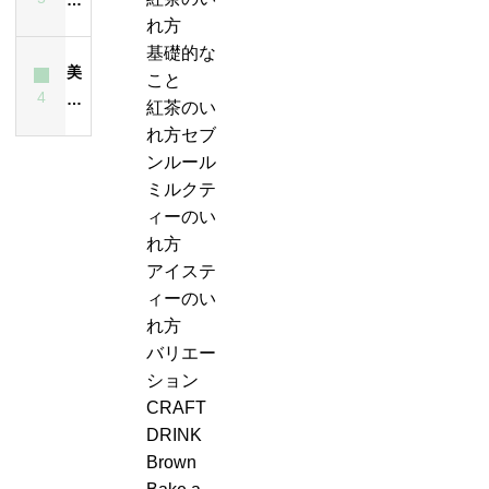
れ
と
ー
紅
茶
れ方
ス
方
は？
テ
茶
は
基礎的な
テ
は
ど
ィ
美
の
飲
こと
ィ
昔
ん
ー
4
味
ジ
ん
紅茶のい
ー
も
な
エ
し
ャ
で
れ方セブ
が
今
紅
ー
い
ン
も
ンルール
濁
も
茶？
ル
紅
ピ
大
ミルクテ
る
変
＆
茶
ン
丈
ィーのい
最
わ
ジ
の
グ、
夫
れ方
大
ら
ン
い
お
な
アイステ
の
な
ジ
れ
も
の？
ィーのい
原
い
ャ
方・
し
味
れ方
因
ー
セ
ろ
は？
バリエー
テ
ブ
い
ション
ィ
ン
こ
CRAFT
ー
ル
と
DRINK
ケ
ー
に
Brown
ー
ル
気