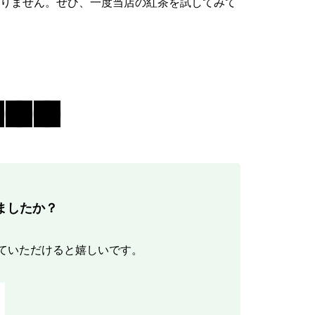
f
りません。ぜひ、一度当店の紅茶を試してみて
o
r
:
ましたか？
ていただけると嬉しいです。