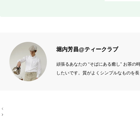
堀内芳昌@ティークラブ
頑張るあなたの “そばにある癒し” お茶
したいです。質がよくシンプルなものを長
ィール左端のアイコン
投
稿
ナ
ビ
ゲ
ー
シ