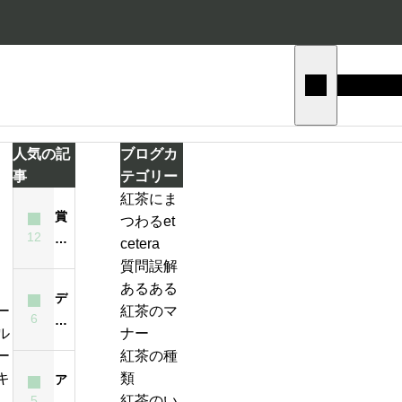
人気の記
ブログカ
事
テゴリー
紅茶にま
賞
つわるet
テ
12
味
cetera
ィ
期
質問誤解
ー
限
あるある
バ
デ
が
紅茶のマ
ッ
6
ィ
ジ
過
ナー
グ
ン
ン
ぎ
紅茶の種
の
ブ
ジ
た
類
ア
い
ラ
ャ
紅
5
紅茶のい
イ