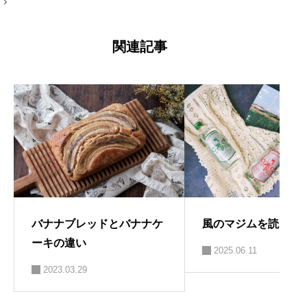
コン
ナ
ビ
ゲ
ー
関連記事
シ
ョ
ン
風のマジムを読んで
バナナブレッドとバナナケ
ーキの違い
2025.06.11
2023.03.29