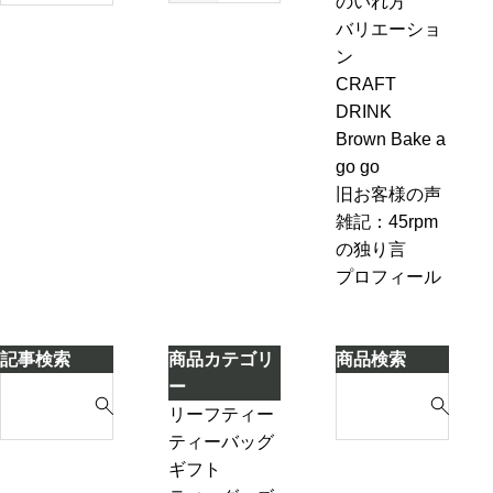
のいれ方
も
エ
方・セ
ャ
バリエーショ
今
ー
ブンル
ン
ン
も
ル
ール７-
ピ
CRAFT
変
＆
2「茶葉
ン
DRINK
わ
ジ
を濾し
グ、
Brown Bake a
ら
ン
ながら
お
go go
な
ジ
別のテ
も
旧お客様の声
い
ャ
ィーポ
し
雑記：45rpm
ー
ットに
ろ
の独り言
テ
紅茶を
い
プロフィール
ィ
移し替
こ
ー
える」
と
ケ
に
記事検索
商品カテゴリ
商品検索
ー
気
S
S
ー
キ
づ
e
e
リーフティー
き
a
a
ダージリンシ
ティーバッグ
ま
r
r
ーズンティー
ギフト
し