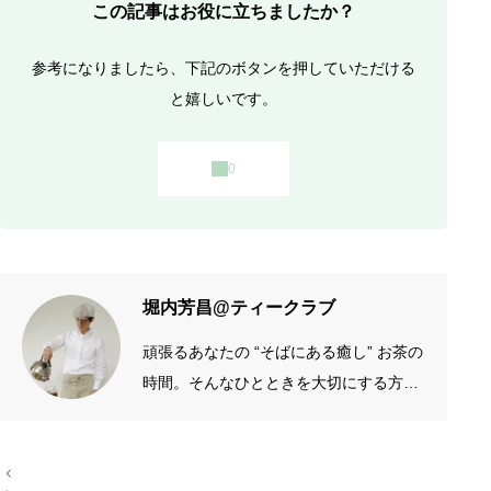
6
この記事はお役に立ちましたか？
円
参考になりましたら、下記のボタンを押していただける
と嬉しいです。
堀内芳昌@ティークラブ
頑張るあなたの “そばにある癒し” お茶の
時間。そんなひとときを大切にする方の
お手伝いをしたいです。質がよくシンプ
ルなものを長く愛したい。手作りやアナ
投
ログが好き。 →プロフィール左端のアイ
稿