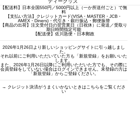
c
c
販売中
プチギフト
ティーグッズ
た
【配送料】日本全国550円／5000円以上（一か所送付ごと）で無
h
h
売り切れ
3000円ギフト
料
f
【支払い方法】クレジットカード(VISA・MASTER・JCB・
f
産地茶（ナチ
5000円ギフト
AMEX・Diners)・代引き・銀行振込・郵便振替
o
o
ュラルティ
10000円ギフ
【商品の出荷】注文受付日の翌営業日（日祝休）に発送／受取り
期日時間指定可能
r
r
ー）
ト
【配送便】佐川急便・日本郵政
:
:
フレーバーテ
選べるギフト
2026年1月26日より新しいショッピングサイトに引っ越しまし
ィー
カスタムオー
た。
セット商品
ダーギフト
それ以前にご利用いただいていた方も「新規登録」をお願いいた
します。
また、2026年1月26日以降にご利用いただいた方でも、その際に
会員登録をしていない場合はログインできません。未登録の方は
「新規登録」からご登録ください。
→
クレジット決済がうまくいかないときはこちらをご覧くださ
い
買い物のお手続きで
ショッピングに関する
迷ったらご覧ください
した