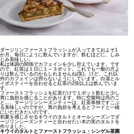
ダージリンファーストフラッシュが入ってきておよそ1
か月。毎日にように飲んでいますが、飲むほどに、しみ
じみ美味しい。
私は体調の関係でカフェインを少し控えています。です
ので、紅茶は１日に１～３ポット。これでも一般の方よ
りは飲んでいるのかもしれませんね(笑)。けど、これ以
外のカフェインは摂らないようにしています。白湯とル
イボスティーを合わせると紅茶の2倍以上は飲んでいま
す。
ファーストフラッシュを紅茶だけで１ポット飲むと少し
胃に負担を感じることがあります。特に空腹時は尚のこ
と…。ダージリンシーズンティーは、紅茶単独ですこぶ
る美味しいのですが、胃の負担を考えるとフードと一緒
にいただきたいのです。
初夏を感じさせるキウイのタルトとオールシーズンでダ
ージリンシーズンティーと合わせたい木の実のタルトを
作りました。
キウイのタルトとファーストフラッシュ・シンゲル茶園