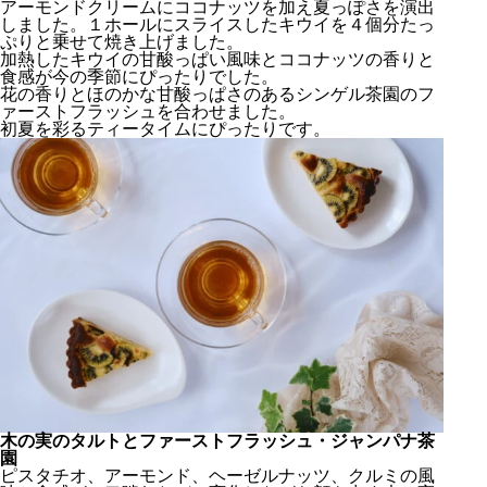
アーモンドクリームにココナッツを加え夏っぽさを演出
しました。１ホールにスライスしたキウイを４個分たっ
ぷりと乗せて焼き上げました。
加熱したキウイの甘酸っぱい風味とココナッツの香りと
食感が今の季節にぴったりでした。
花の香りとほのかな甘酸っぱさのあるシンゲル茶園のフ
ァーストフラッシュを合わせました。
初夏を彩るティータイムにぴったりです。
木の実のタルトとファーストフラッシュ・ジャンパナ茶
園
ピスタチオ、アーモンド、ヘーゼルナッツ、クルミの風