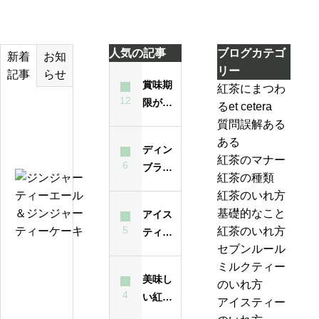
人気の記事
ブログカテゴ
お知
新着
リー
らせ
記事
賞味期
紅茶にまつわ
12
限が過
るet cetera
テ
ぎた紅
質問誤解ある
ィ
茶は飲
ある
ー
ディン
んでも
紅茶のマナー
バ
6
ブラと
大丈夫
紅茶の種類
ッ
は？ど
ジ
なの？
紅茶のいれ方
グ
んな紅
ン
味は？
基礎的なこと
アイス
の
茶？
ジ
5
紅茶のいれ方
ティー
い
ャ
セブンルール
が濁る
れ
ー
紅
ミルクティー
最大の
方
テ
美味し
茶
のいれ方
原因
は
ィ
4
い紅茶
の
アイスティー
昔
ー
のいれ
ジ