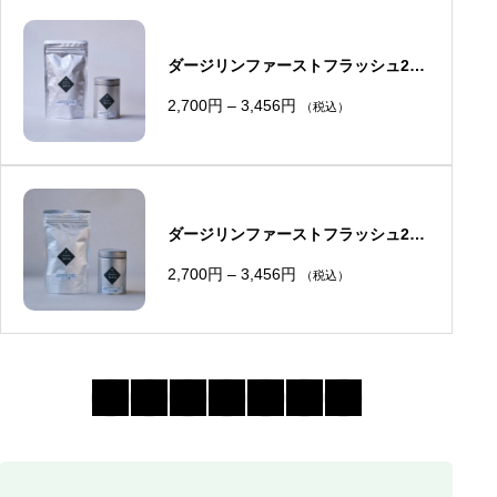
ダージリンファーストフラッシュ202
6シンゲル茶園
価
2,700
円
–
3,456
円
（税込）
格
帯
:
2
,
7
0
0
ダージリンファーストフラッシュ202
円
–
6ジャンパナ茶園
価
2,700
円
–
3,456
円
3
（税込）
格
,
帯
4
:
5
2
6
,
円
7
0
0
円
–
3
,
4
5