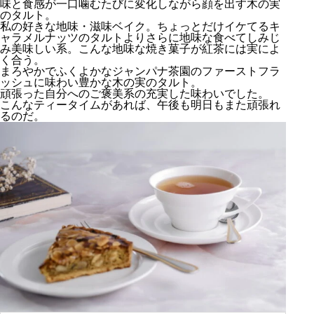
味と食感が一口噛むたびに変化しながら顔を出す木の実
のタルト。
私の好きな地味・滋味ベイク。ちょっとだけイケてるキ
ャラメルナッツのタルトよりさらに地味な食べてしみじ
み美味しい系。こんな地味な焼き菓子が紅茶には実によ
く合う。
まろやかでふくよかなジャンパナ茶園のファーストフラ
ッシュに味わい豊かな木の実のタルト。
頑張った自分へのご褒美系の充実した味わいでした。
こんなティータイムがあれば、午後も明日もまた頑張れ
るのだ。