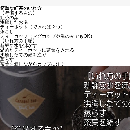
簡単な紅茶のいれ方
【準備するもの】
紅茶の葉
沸騰したお湯
ティーポット（できれば２つ）
茶こし
ティーカップ（マグカップや湯のみでもOK）
【いれ方の手順】
新鮮な水を沸かす
温めたティーポットに茶葉を入れる
沸騰したての湯を注ぐ
蒸らす
茶葉を濾しながらカップに注ぐ