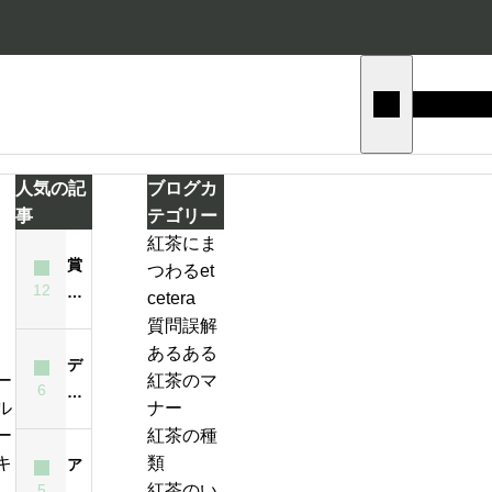
人気の記
ブログカ
事
テゴリー
紅茶にま
賞
つわるet
テ
12
味
cetera
ィ
期
質問誤解
ー
限
あるある
バ
デ
が
紅茶のマ
ッ
6
ィ
ジ
過
ナー
グ
ン
ン
ぎ
紅茶の種
の
ブ
ジ
た
類
ア
い
ラ
ャ
紅
5
紅茶のい
イ