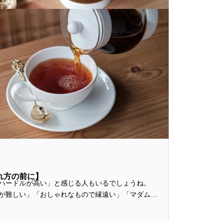
f
o
r
:
れ方の前に】
ハードルが高い」と感じる人もいるでしょうね。
が難しい」「おしゃれなもので縁遠い」「マダムの