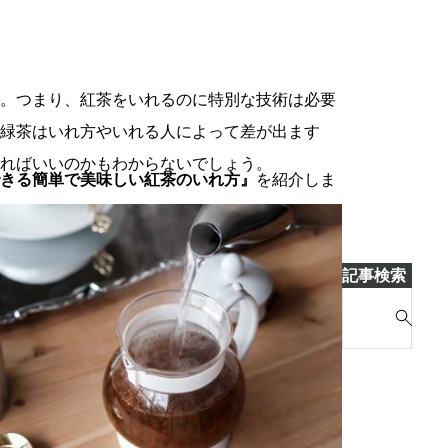
。つまり、紅茶をいれるのに特別な技術は必要
緑茶はいれ方やいれる人によって差が出ます
ればいいのかもわからないでしょう。
きる簡単で美味しい紅茶のいれ方』
を紹介しま
記事検索
S
e
a
r
c
h