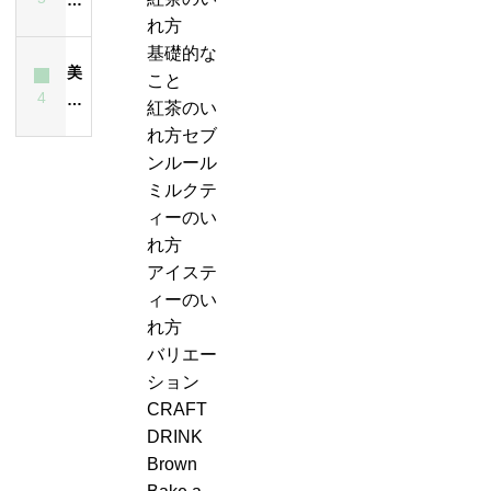
れ
と
ー
紅
茶
れ方
ス
方
は？
テ
茶
は
基礎的な
テ
は
ど
ィ
美
の
飲
こと
ィ
昔
ん
ー
4
味
ジ
ん
紅茶のい
ー
も
な
エ
し
ャ
で
れ方セブ
が
今
紅
ー
い
ン
も
ンルール
濁
も
茶？
ル
紅
ピ
大
ミルクテ
る
変
＆
茶
ン
丈
ィーのい
最
わ
ジ
の
グ、
夫
れ方
大
ら
ン
い
お
な
アイステ
の
な
ジ
れ
も
の？
ィーのい
原
い
ャ
方・
し
味
れ方
因
ー
セ
ろ
は？
バリエー
テ
ブ
い
ション
ィ
ン
こ
CRAFT
ー
ル
と
DRINK
ケ
ー
に
Brown
ー
ル
気