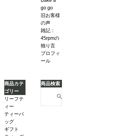
Bake a
キ
７-
づ
go go
2
き
旧お客様
「茶
ま
の声
葉
し
雑記：
を
た
45rpmの
濾
独り言
し
プロフィ
な
ール
が
ら
別
商品カテ
商品検索
の
S
ゴリー
テ
e
リーフテ
ィ
a
ィー
ー
r
ダージリ
ティーバ
ポ
c
ンシーズ
ッグ
ッ
h
ンティー
ギフト
ト