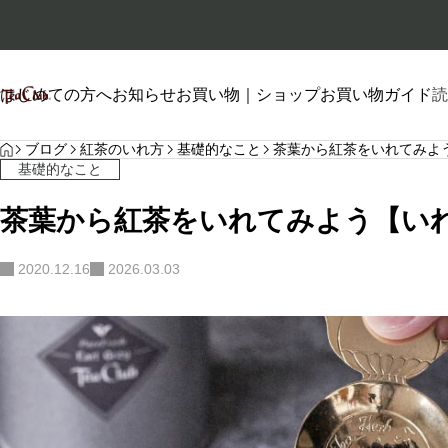
はじめての方へ
お知らせ
お買い物｜ショップ
お買い物ガイド
読
HOME
プロフィール
ブログ
紅茶のいれ方
基礎的なこと
茶葉から紅茶をいれてみよ
基礎的なこと
茶葉から紅茶をいれてみよう【い
2020.12.16
2026.03.03
自己紹介
2026.01.26
2026.06.20