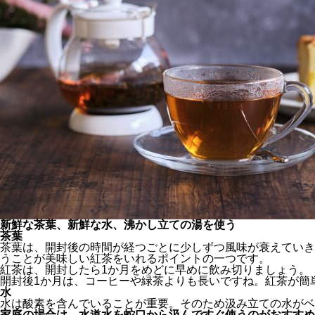
新鮮な茶葉、新鮮な水、沸かし立ての湯を使う
茶葉
茶葉は、開封後の時間が経つごとに少しずつ風味が衰えていき
うことが美味しい紅茶をいれるポイントの一つです。
紅茶は、開封したら1か月をめどに早めに飲み切りましょう。
開封後1か月は、コーヒーや緑茶よりも長いですね。紅茶が簡
水
水は酸素を含んでいることが重要。そのため汲み立ての水がベ
家庭の場合は、水道水を蛇口から汲んですぐ使うのがおすすめ