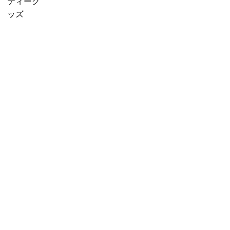
f
販売中
プチギフ
ティーグ
に
o
売り切れ
ト
ッズ
紅
r
産地茶
3000円ギ
茶
:
（ナチュ
フト
を
ラルティ
5000円ギ
移
ー）
フト
し
フレーバ
10000円
替
ーティー
ギフト
え
セット商
選べるギ
る」
品
フト
カスタム
オーダー
ギフト