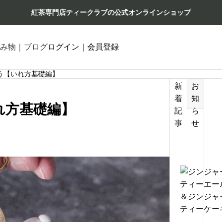
紅茶専門店ティークラブの公式オンラインショップ
み物｜ブログ
ログイン｜会員登録
う【いれ方基礎編】
新
お
着
知
れ方基礎編】
記
ら
事
せ