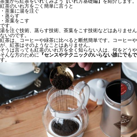
茶葉から紅茶をいれてみよう【いれ方基礎編】を紹介します。
紅茶のいれ方をごく簡単に言うと
・茶葉に湯を注ぐ
・蒸らす
・茶葉をこす
です。
湯を注ぐ技術、蒸らす技術、茶葉をこす技術などはありません
ないのです。
紅茶は、コーヒーや緑茶に比べると断然簡単です。コーヒーや
が、紅茶はそのようなことはありません。
そうは言っても紅茶のいれ方を全く知らない人は、何をどうや
そんな方のために
『センスやテクニックのいらない誰にでもで
す。